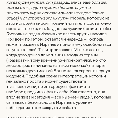
когда судья умирал, они развращались еще больше,
чем их отцы, идя за чужими богами, служа и
поклоняясь им; не оступали они от злых дел (своих
отцов) и от строптивого их пути
». Мораль, которую из
этих историй выносит поздний читатель, достаточно
проста — не «ходить блудно» за чужими богами, чтобы
Господь не отдал Израиль во власть других народов.
При всем при этом, остается и надежда — Господь
может пожалеть Израиль и помочь ему освободиться
от угнетателей. Так и произошло в VI веке до н .э. ,
когда дело дошло до изгнания народа из страны
(«разврат» к тому времени уже прекратился, но кто
же заостряет внимание на таких мелочах?), а через
несколько десятилетий Бог пожалел евреев и вернул
их домой. Подобная схема интерпретации истории
гениально проста и может существовать
тысячелетиями, не интересуясь фактами, а,
наоборот, подчиняя факты себе. Как известно, она
вполне жива и сегодня — все мы знаем людей, которые
связывают безопасность Израиля с уровнем
соблюдения в нем кашрута и шабата.