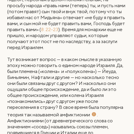
просьбу народа «правь нами (теперь) ты, и пусть нами
(потом правят) сын твой и внук твой, потому что ты
избавил нас от Мидьяна» отвечает «не буду я править
вами, и сын мой не будет править вами, Господь будет
править вами» (
8: 22-23
). Время для монархии еще не
пришло, и народом управляют судьи, которые
получают этот пост не по наследству, а за заслуги
перед Израилем.
Тут возникает вопрос — в каком смысле в указанную
эпоху можно говорить о едином народе Израиля. Да,
были племена («колена» и «полуколена») — Йеуда,
Биньямин, Нафтали и другие — но насколько тесно
они были связаны друг с другом? И насколько они
ощущали общее происхождение, да и было ли это
общее происхождение, или колена Израиля
«познакомились» друг с другом уже после
переселения в страну? В свое время была популярна
теория так называемой амфиктионии
.
Амфиктиониями (от древнегреческого слова со
значением «сосед») назывались союзы племен,
появившиеся в Греции и Италии еще до