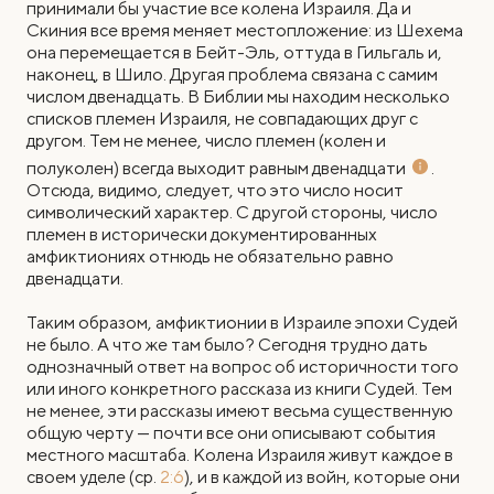
принимали бы участие все колена Израиля. Да и
Скиния все время меняет местопложение: из Шехема
она перемещается в Бейт-Эль, оттуда в Гильгаль и,
наконец, в Шило. Другая проблема связана с самим
числом двенадцать. В Библии мы находим несколько
списков племен Израиля, не совпадающих друг с
другом. Тем не менее, число племен (колен и
полуколен) всегда выходит равным двенадцати
.
Отсюда, видимо, следует, что это число носит
символический характер. С другой стороны, число
племен в исторически документированных
амфиктиониях отнюдь не обязательно равно
двенадцати.
Таким образом, амфиктионии в Израиле эпохи Судей
не было. А что же там было? Сегодня трудно дать
однозначный ответ на вопрос об историчности того
или иного конкретного рассказа из книги Судей. Тем
не менее, эти рассказы имеют весьма существенную
общую черту — почти все они описывают события
местного масштаба. Колена Израиля живут каждое в
своем уделе (ср.
2:6
), и в каждой из войн, которые они