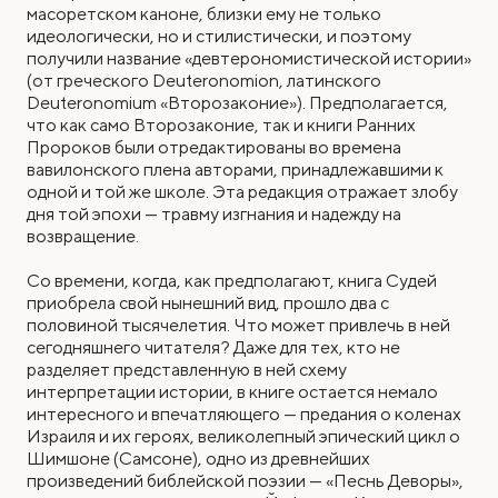
масоретском каноне, близки ему не только
идеологически, но и стилистически, и поэтому
получили название «девтерономистической истории»
(от греческого Deuteronomion, латинского
Deuteronomium «Второзаконие»). Предполагается,
что как само Второзаконие, так и книги Ранних
Пророков были отредактированы во времена
вавилонского плена авторами, принадлежавшими к
одной и той же школе. Эта редакция отражает злобу
дня той эпохи — травму изгнания и надежду на
возвращение.
Со времени, когда, как предполагают, книга Судей
приобрела свой нынешний вид, прошло два с
половиной тысячелетия. Что может привлечь в ней
сегодняшнего читателя? Даже для тех, кто не
разделяет представленную в ней схему
интерпретации истории, в книге остается немало
интересного и впечатляющего — предания о коленах
Израиля и их героях, великолепный эпический цикл о
Шимшоне (Самсоне), одно из древнейших
произведений библейской поэзии — «Песнь Деворы»,