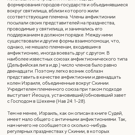
формирования городов‑государств и объединявшиеся
вокруг святилища, вблизи которого жили
ссответствующие племена. Члены амфиктионии
посылали своих представителей на празднества,
проводимые у святилища, и занимались его
поддержанием в должном порядке. Между ними
существовали и другие формы взаимопомощи, что,
однако, не мешало племенам, входившим в
амфиктионию, иногда воевать друг с другом. В
наиболее известных союзах амфиктионического типа
(Дельфийская лига и др.) число членов было равно
двенадцати. Поэтому легко возник соблазн
представить в качестве амфиктионии и двенадцать
колен Израиля, объединенные вокруг Скинии.
Учредителем племенного союза при таком подходе
выступает Йеошуа, установивший/обновивший завет
с Господом в Шехеме (Нав 24: 1-28).
Тем не менее, Израиль, как он описан в книге Судей,
имеет мало общего с античными амфиктиониями. Так,
нам ничего не сообщается о сколько-нибудь
регулярных празднествах у Скинии, в которых