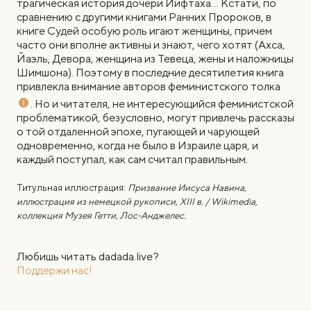
трагическая история дочери Йифтаха… Кстати, по
сравнению с другими книгами Ранних Пророков, в
книге Судей особую роль игают женщины, причем
часто они вполне активны и знают, чего хотят (Ахса,
Йаэль, Девора, женщина из Тевеца, жены и наложницы
Шимшона). Поэтому в последние десятилетия книга
привлекла внимание авторов феминистского толка
. Но и читателя, не интересующийся феминистской
проблематикой, безусловно, могут привлечь рассказы
о той отдаленной эпохе, пугающей и чарующей
одновременно, когда не было в Израиле царя, и
каждый поступал, как сам считал правильным.
Титульная иллюстрация:
Призвание Иисуса Навина,
иллюстрация из немецкой рукописи, XIII в. / Wikimedia,
коллекция Музея Гетти, Лос-Анджелес.
Любишь читать dadada.live?
Поддержи нас!