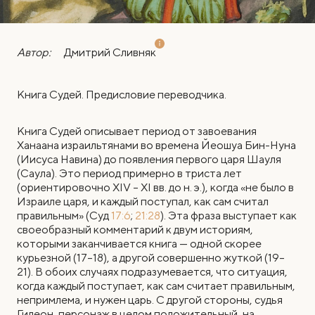
Автор:
Дмитрий Сливняк
Книга Судей. Предисловие переводчика.
Книга Судей описывает период от завоевания
Ханаана израильтянами во времена Йеошуа Бин-Нуна
(Иисуса Навина) до появления первого царя Шауля
(Саула). Это период примерно в триста лет
(ориентировочно XIV – XI вв. до н. э.), когда «не было в
Израиле царя, и каждый поступал, как сам считал
правильным» (Суд
17:6
;
21:28
). Эта фраза выступает как
своеобразный комментарий к двум историям,
которыми заканчивается книга — одной скорее
курьезной (17–18), а другой совершенно жуткой (19–
21). В обоих случаях подразумевается, что ситуация,
когда каждый поступает, как сам считает правильным,
непримлема, и нужен царь. С другой стороны, судья
Гидеон, персонаж в целом положительный, на