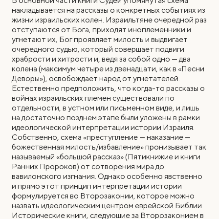
В основной части книги Судей упомянутая схема
накладывается на рассказы о конкретных событиях из
жизни израильских колен. Израильтяне очередной раз
отступаются от Бога, приходят иноплеменники и
угнетают их, Бог проявляет милость и выдвигает
очередного судью, который совершает подвиги
храбрости и хитрости и, ведя за собой одно — два
колена (максимум четыре из двенадцати, как в «Песни
Деворы»), освобождает народ от угнетателей.
Естественно предположить, что когда-то рассказы о
войнах израильских племен существовали по
отдельности, в устном или письменном виде, и лишь
на достаточно позднем этапе были уложены в рамки
идеологической интерпретации истории Израиля.
Собственно, схема «преступление — наказание —
божественная милость/избавление» пронизывает так
называемый «большой рассказ» (Пятикнижие и книги
Ранних Пророков) от сотворения мира до
вавилонского изгнания. Однако особенно явственно
и прямо этот принцип интерпретации истории
формулируется во Второзаконии, которое можно
назвать идеологическим центром еврейской Библии.
Исторические книги, следуюшие за Второзаконием в