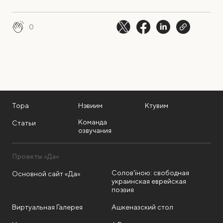
0
Тора
Нэвиим
Ктувим
Команда
Статьи
озвучания
Проекты «Да»
Солов'їною: свободная
Основной сайт «Да»
украинская еврейская
поэзия
Виртуальная Галерея
Ашкеназский стол