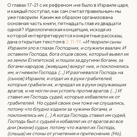
О главах 17-21 с их рефреном «не было в Израиле царя,
и каждый поступал, как сам считал правильным» мы
уже говорили. Каким же образом организована
основная часть книги, пятнадцать глав из двадцати
одной? Идеологическая концепция, исходя из
которой интерпретируются конкретные рассказы,
дана открытым текстом в
2: 11-19
: «
И творили сыны
Израиля зло в глазах Господних, и служили ваалам.
И
оставили Господа, бога отцов своих, который вывел их
из земли Египетской, и пошли за другими богами, за
богами народов, (живущих) вокруг них, и поклонялись
им, и гневили Господа. (…) И разгневался Господь на
(сынов) Израиля, и отдал их в руки грабителей,
которые грабили их, и предал их в руки окружающих
врагов, и не могли они устоять против врагов. (…) И
ставил им Господь судей, которые избавляли их от
грабителей.
Но судей своих они тоже не слушались,
потому что блудно ходили за чужими богами, и
поклонялись им. (...) А когда Господь ставил им судей,
Господь был с судьей и избавлял их от врагов во все
дни (жизни) судьи, потому что жалел их Господь,
(слыша) их стоны от угнетения и притеснения. (Но),