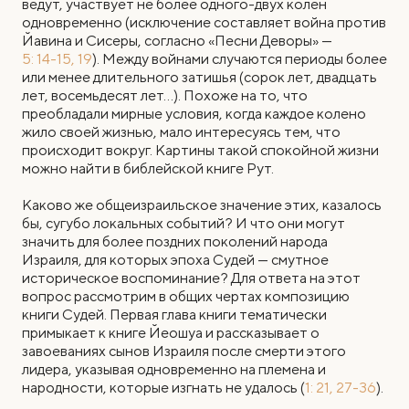
ведут, участвует не более одного-двух колен
одновременно (исключение составляет война против
Йавина и Сисеры, согласно «Песни Деворы» —
5: 14-15, 19
). Между войнами случаются периоды более
или менее длительного затишья (сорок лет, двадцать
лет, восемьдесят лет…). Похоже на то, что
преобладали мирные условия, когда каждое колено
жило своей жизнью, мало интересуясь тем, что
происходит вокруг. Картины такой спокойной жизни
можно найти в библейской книге Рут.
Каково же общеизраильское значение этих, казалось
бы, сугубо локальных событий? И что они могут
значить для более поздних поколений народа
Израиля, для которых эпоха Судей — смутное
историческое воспоминание? Для ответа на этот
вопрос рассмотрим в общих чертах композицию
книги Судей. Первая глава книги тематически
примыкает к книге Йеошуа и рассказывает о
завоеваниях сынов Израиля после смерти этого
лидера, указывая одновременно на племена и
народности, которые изгнать не удалось (
1: 21, 27-36
).