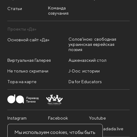
Команда
Статьи
озвучания
Проекты «Да»
Солов'їною: свободная
Основной сайт «Да»
украинская еврейская
поэзия
Виртуальная Галерея
Ашкеназский стол
Не только скрипачи
J-Doc: истории
Тора на карте
Da for Educators
Instagram
Facebook
Youtube
Telegram
Twitter
info@dadada.live
Мы используем cookies, чтобы быть