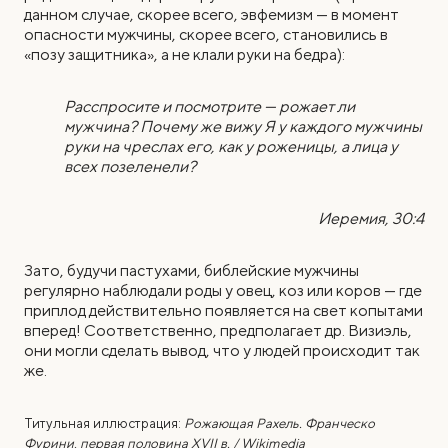
данном случае, скорее всего, эвфемизм — в момент
опасности мужчины, скорее всего, становились в
«позу защитника», а не клали руки на бедра):
Расспросите и посмотрите — рожает ли
мужчина? Почему же вижу Я у каждого мужчины
руки на чреслах его, как у роженицы, а лица у
всех позеленели?
Иеремия, 30:4
Зато, будучи пастухами, библейские мужчины
регулярно наблюдали роды у овец, коз или коров — где
приплод действительно появляется на свет копытами
вперед! Соответственно, предполагает др. Визиэль,
они могли сделать вывод, что у людей происходит так
же.
Титульная иллюстрация:
Рожающая Рахель. Франческо
Фурини, первая половина XVII в. / Wikimedia