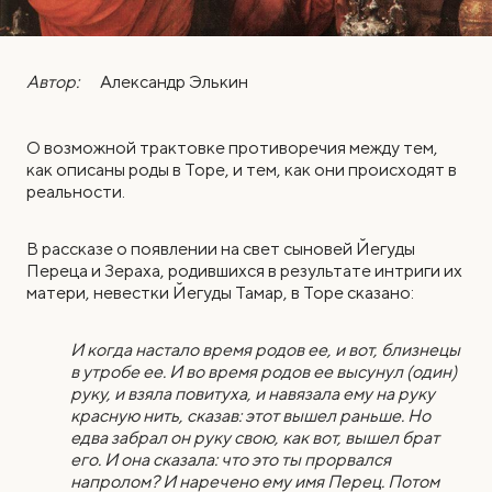
Автор:
Александр Элькин
О возможной трактовке противоречия между тем,
как описаны роды в Торе, и тем, как они происходят в
реальности.
В
рассказе о появлении на свет сыновей Йегуды
Переца и Зераха, родившихся в результате интриги их
матери, невестки Йегуды Тамар, в Торе сказано:
И когда настало время родов ее, и вот, близнецы
в утробе ее. И во время родов ее высунул (один)
руку, и взяла повитуха, и навязала ему на руку
красную нить, сказав: этот вышел раньше. Но
едва забрал он руку свою, как вот, вышел брат
его. И она сказала: что это ты прорвался
напролом? И наречено ему имя Перец. Потом