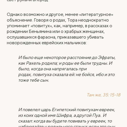
Однако возможно и другое, менее «литературное»
объяснение. Говоря о родах, Тора неоднократно
упоминает «повитух», как, например, в рассказах о
рождении Беньямина или о храбрых женщинах,
ослушавшихся фараона, приказавшего убивать
новорожденных еврейских мальчиков:
И было еще некоторое расстояние до Эфраты,
как Рахель родила; и роды ее были трудны. И
было, когда она напрягалась при
родах, повитуха сказала ей: не бойся, ибо и это
тоже тебе сын.
Там же, 35: 15-18
И повелел царь Египетский повитухам евреек,
из коих одной имя Шифра, а другой Пуа. И
сказал: когда вы будете повивать у евреек, то
наблюдайте у родильного станка: если это сын,