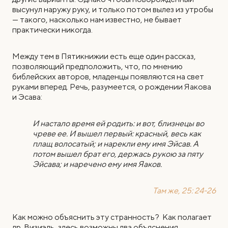
высунул наружу руку, и только потом вылез из утробы
— такого, насколько нам известно, не бывает
практически никогда.
Между тем в Пятикнижии есть еще один рассказ,
позволяющий предположить, что, по мнению
библейских авторов, младенцы появляются на свет
руками вперед. Речь, разумеется, о рождении Яакова
и Эсава:
И настало время ей родить: и вот, близнецы во
чреве ее. И вышел первый: красный, весь как
плащ волосатый; и нарекли ему имя Эйсав. А
потом вышел брат его, держась рукою за пяту
Эйсава; и наречено ему имя Яаков.
Там же, 25: 24-26
Как можно объяснить эту странность? Как полагает
др. Визиэль, здесь возможны два объяснения.