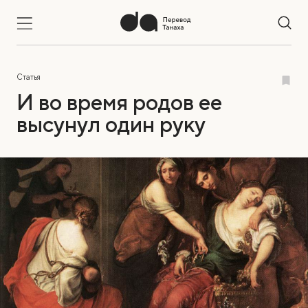
Статья
И во время родов ее
высунул один руку