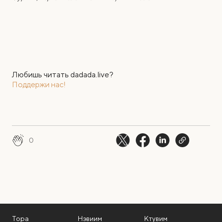
Любишь читать dadada.live?
Поддержи нас!
0
Тора
Нэвиим
Ктувим