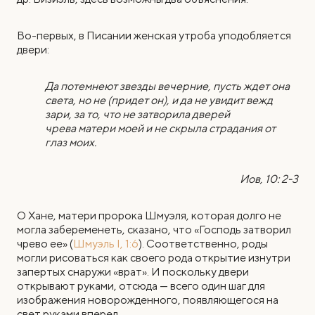
Во-первых, в Писании женская утроба уподобляется
двери:
Да потемнеют звезды вечерние, пусть ждет она
света, но не (придет он), и да не увидит вежд
зари, за то, что не затворила дверей
чрева матери моей и не скрыла страдания от
глаз моих.
Иов, 10: 2-3
О Хане, матери пророка Шмуэля, которая долго не
могла забеременеть, сказано, что «Господь затворил
чрево ее» (
Шмуэль I, 1:6
). Соответственно, роды
могли рисоваться как своего рода открытие изнутри
запертых снаружи «врат». И поскольку двери
открывают руками, отсюда — всего один шаг для
изображения новорожденного, появляющегося на
свет руками вперед.