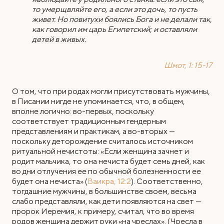
то умерщвляйте его, а если это дочь, то пусть
живет. Но повитухи боялись Бога и не делали так,
как говорил им царь Египетский; и оставляли
детей в живых.
Шмот, 1: 15-17
О том, что при родах могли присутствовать мужчины,
в Писании нигде не упоминается, что, в общем,
вполне логично: во-первых, поскольку
соответствует традиционным гендерным
представлениям и практикам, а во-вторых —
поскольку деторождение считалось источником
ритуальной нечистоты: «Если женщина зачнет и
родит мальчика, то она нечиста будет семь дней, как
во дни отлучения ее по обычной болезненности ее
будет она нечиста» (
Ваикра, 12:2
). Соответственно,
тогдашние мужчины, в большинстве своем, весьма
слабо представляли, как дети появляются на свет —
пророк Иеремия, к примеру, считал, что во время
родов женщина держит руки «на чреслах». (Чресла в