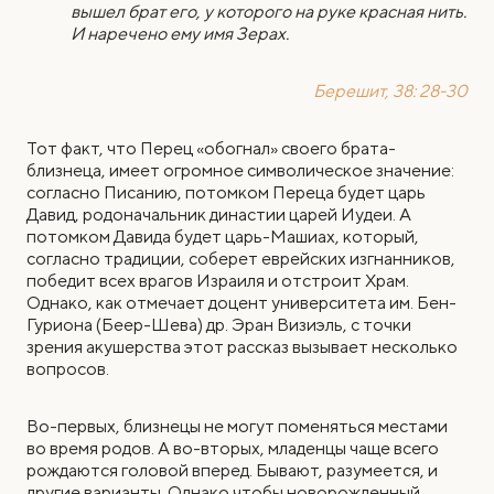
вышел брат его, у которого на руке красная нить.
И наречено ему имя Зерах.
Берешит, 38: 28-30
Тот факт, что Перец «обогнал» своего брата-
близнеца, имеет огромное символическое значение:
согласно Писанию, потомком Переца будет царь
Давид, родоначальник династии царей Иудеи. А
потомком Давида будет царь-Машиах, который,
согласно традиции, соберет еврейских изгнанников,
победит всех врагов Израиля и отстроит Храм.
Однако, как отмечает доцент университета им. Бен-
Гуриона (Беер-Шева) др. Эран Визиэль, с точки
зрения акушерства этот рассказ вызывает несколько
вопросов.
Во-первых, близнецы не могут поменяться местами
во время родов. А во-вторых, младенцы чаще всего
рождаются головой вперед. Бывают, разумеется, и
другие варианты. Однако чтобы новорожденный