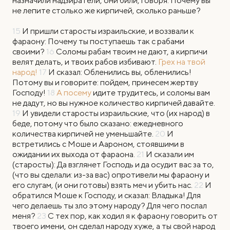
назначили надзиратели, они били, говоря: Почему вы
не лепите столько же кирпичей, сколько раньше?
15
И пришли старосты израильские, и воззвали к
фараону: Почему ты поступаешь так с рабами
своими?
16
Соломы рабам твоим не дают, а кирпичи
велят делать, и твоих рабов избивают.
Грех на твой
народ!
17
И сказал: Обленились вы, обленились!
Потому вы и говорите: пойдем, принесем жертву
Господу!
18
А посему
идите трудитесь, и соломы вам
не дадут, но вы нужное количество кирпичей давайте.
19
И увидели старосты израильские, что (их народ) в
беде, потому что было сказано: ежедневного
количества кирпичей не уменьшайте.
20
И
встретились с Моше и Аароном, стоявшими в
ожидании их выхода от фараона.
21
И сказали им
(старосты): Да взглянет Господь и да осудит вас за то,
(что вы сделали: из-за вас) опротивели мы фараону и
его слугам, (и они готовы) взять меч и убить нас.
22
И
обратился Моше к Господу, и сказал: Владыка! Для
чего делаешь ты зло этому народу? Для чего послал
меня?
23
С тех пор, как ходил я к фараону говорить от
твоего имени, он сделал народу хуже, а ты свой народ