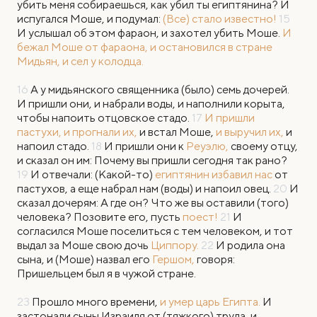
убить меня собираешься, как убил ты египтянина? И
испугался Моше, и подумал:
(Все) стало известно!
15
И услышал об этом фараон, и захотел убить Моше.
И
бежал Моше от фараона, и остановился в стране
Мидьян, и сел у колодца.
16
А у мидьянского священника (было) семь дочерей.
И пришли они, и набрали воды, и наполнили корыта,
чтобы напоить отцовское стадо.
17
И пришли
пастухи, и прогнали их,
и встал Моше,
и выручил их,
и
напоил стадо.
18
И пришли они к
Реуэлю,
своему отцу,
и сказал он им: Почему вы пришли сегодня так рано?
19
И отвечали: (Какой-то)
египтянин избавил нас
от
пастухов, а еще набрал нам (воды) и напоил овец.
20
И
сказал дочерям: А где он? Что же вы оставили (того)
человека? Позовите его, пусть
поест!
21
И
согласился Моше поселиться с тем человеком, и тот
выдал за Моше свою дочь
Циппору.
22
И родила она
сына, и (Моше) назвал его
Гершом,
говоря:
Пришельцем был я в чужой стране.
23
Прошло много времени,
и умер царь Египта.
И
застонали сыны Израиля от (тяжкого) труда, и