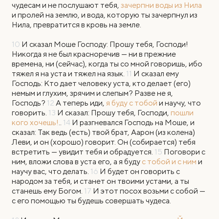
чудесам и не послушают тебя,
зачерпни воды из Нила
и пролей на землю, и вода, которую ты зачерпнул из
Нила, превратится в кровь на земле.
10
И сказал Моше Господу: Прошу тебя, Господи!
Никогда я не был красноречив — ни в прежние
времена, ни (сейчас), когда ты со мной говоришь, ибо
тяжел я на уста и тяжел на язык.
11
И сказал ему
Господь: Кто дает человеку уста, кто делает (его)
немым и глухим, зрячим и слепым? Разве не я,
Господь?
12
А теперь иди,
я буду с тобой
и научу, что
говорить.
13
И сказал: Прошу тебя, Господи,
пошли
кого хочешь!
..
14
И разгневался Господь на Моше, и
сказал: Так ведь (есть) твой брат, Аарон (из колена)
Леви, и он (хорошо) говорит. Он (собирается) тебя
встретить — увидит тебя и обрадуется.
15
Поговори с
ним, вложи слова в уста его, а я буду
с тобой и с ним
и
научу вас, что делать.
16
И будет он говорить с
народом за тебя, и станет он твоими устами, а ты
станешь ему Богом.
17
И этот посох возьми с собой —
с его помощью ты будешь совершать чудеса.