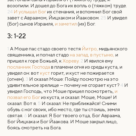
возопили. И дошел до Бога их вопль о (тяжком) труде.
24
И услышал Бог
их стенания, и вспомнил Бог свой
завет с Авраамом, Йицхаком и Йааковом.
25
И увидел
(Бог) сынов Израиля,
и заметил
(их) Бог.
3: 1-22
1
А
Моше пас стадо своего тестя
Йитро,
мидьянского
священника, и погнал стадо
на запад, в пустыню,
и
пришел к горе Божьей, к
Хореву.
2
И явился ему
посланник Господа
в пламени огня из среды куста, и
увидел он: вот
куст
горит, и куст не пожирается
(огнем).
3
И сказал Моше: Пойду посмотрю на это
удивительное зрелище — почему не сгорает куст?
4
И
увидел Господь, что Моше пришел посмотреть,
и
позвал его Бог
из куста, и сказал: Моше, Моше! И
сказал: Вот я.
5
И сказал: Не приближайся! Сними
обувь с ног своих, ибо место, где ты стоишь, земля
святая.
6
И сказал: Я Бог твоего отца, Бог Авраама,
Бог Йицхака и Бог Йаакова. И Моше закрыл лицо,
боясь смотреть на Бога.