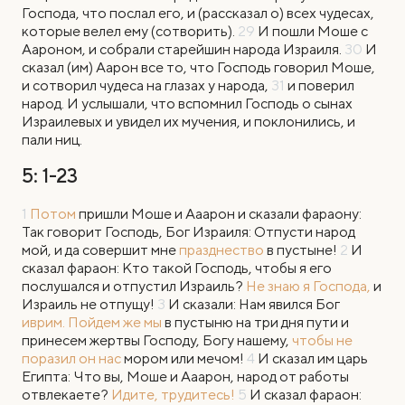
Господа, что послал его, и (рассказал о) всех чудесах,
которые велел ему (сотворить).
29
И пошли Моше с
Аароном, и собрали старейшин народа Израиля.
30
И
сказал (им) Аарон все то, что Господь говорил Моше,
и сотворил чудеса на глазах у народа,
31
и поверил
народ. И услышали, что вспомнил Господь о сынах
Израилевых и увидел их мучения, и поклонились, и
пали ниц.
5: 1-23
1
Потом
пришли Моше и Ааарон и сказали фараону:
Так говорит Господь, Бог Израиля: Отпусти народ
мой, и да совершит мне
празднество
в пустыне!
2
И
сказал фараон: Кто такой Господь, чтобы я его
послушался и отпустил Израиль?
Не знаю я Господа,
и
Израиль не отпущу!
3
И сказали: Нам явился Бог
иврим. Пойдем же мы
в пустыню на три дня пути и
принесем жертвы Господу, Богу нашему,
чтобы не
поразил он нас
мором или мечом!
4
И сказал им царь
Египта: Что вы, Моше и Ааарон, народ от работы
отвлекаете?
Идите, трудитесь!
5
И сказал фараон: