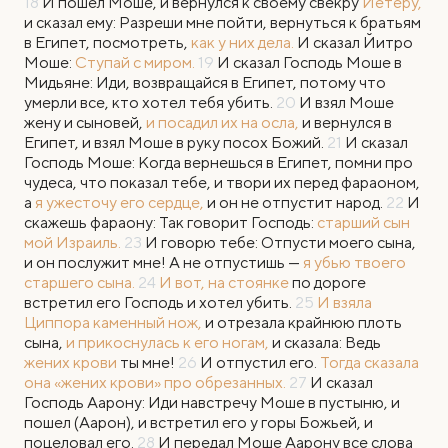
18
И пошел Моше, и вернулся к своему свекру
Йетеру,
и сказал ему: Разреши мне пойти, вернуться к братьям
в Египет, посмотреть,
как у них дела.
И сказал Йитро
Моше:
Ступай с миром.
19
И сказал Господь Моше в
Мидьяне: Иди, возвращайся в Египет, потому что
умерли все, кто хотел тебя убить.
20
И взял Моше
жену и сыновей,
и посадил их на осла,
и вернулся в
Египет, и взял Моше в руку посох Божий.
21
И сказал
Господь Моше: Когда вернешься в Египет, помни про
чудеса, что показал тебе, и твори их перед фараоном,
а
я ужесточу его сердце,
и он не отпустит народ.
22
И
скажешь фараону: Так говорит Господь:
старший сын
мой Израиль.
23
И говорю тебе: Отпусти моего сына,
и он послужит мне! А не отпустишь —
я убью твоего
старшего сына.
24
И вот, на стоянке
по дороге
встретил его Господь и хотел убить.
25
И взяла
Циппора каменный нож,
и отрезала крайнюю плоть
сына,
и прикоснулась к его ногам,
и сказала: Ведь
жених крови
ты мне!
26
И отпустил его.
Тогда сказала
она «жених крови» про обрезанных.
27
И сказал
Господь Аарону: Иди навстречу Моше в пустыню, и
пошел (Аарон), и встретил его у горы Божьей, и
поцеловал его.
28
И передал Моше Аарону все слова