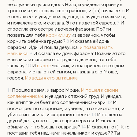
ее служанки гуляли вдоль Нила, и увидела корзину в
тростнике, и послала свою рабыню, и (та) взяла ее.
6
И
открыла ее, и увидела младенца, плачущего мальчика,
и пожалела его, и сказала: Этот из детей евреев.
7
И
спросила его сестра у дочери фараона: Пойти
позвать для тебя
кормилицу
из евреянок, чтобы
кормить ребенка грудью?
8
И сказала ей дочь
фараона: Иди. И пошла девушка,
и позвала мать
мальчика.
9
И сказала ей дочь фараона: Возьми этого
мальчика и вскорми его грудью для меня, а я тебе
заплачу.
10
И
вырос
мальчик, и она привела его в дом
фараона, и стал он ей сыном, и назвала его Моше,
говоря:
Из воды я его вытащила.
11
Прошло время, и вырос Моше.
И пошел к своим
соплеменникам,
и увидел их тяжкий труд. И увидел,
как египтянин бьет его соплеменника-иври.
12
И
посмотрел по сторонам, и увидел, что никого нет, и
убил египтянина, и схоронил в песке.
13
И пошел на
другой день, и вот — два еврея дерутся. И сказал
обидчику: Что бьешь товарища?
14
И сказал (тот): Кто
поставил тебя над нами начальником и судьей? Ты