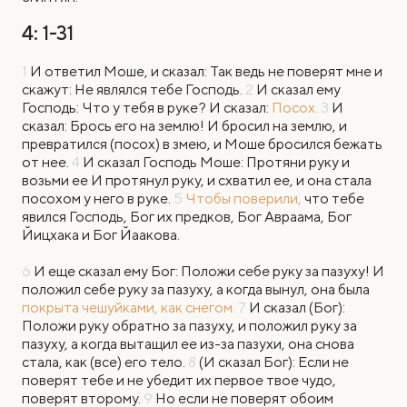
4: 1-31
1
И
ответил Моше, и сказал: Так ведь не поверят мне и
скажут: Не являлся тебе Господь.
2
И сказал ему
Господь: Что у тебя в руке? И сказал:
Посох.
3
И
сказал: Брось его на землю! И бросил на землю, и
превратился (посох) в змею, и Моше бросился бежать
от нее.
4
И сказал Господь Моше: Протяни руку и
возьми ее
И протянул руку, и схватил ее, и она стала
посохом у него в руке.
5
Чтобы поверили,
что тебе
явился Господь, Бог их предков, Бог Авраама, Бог
Йицхака и Бог Йаакова.
6
И еще сказал ему Бог: Положи себе руку за пазуху! И
положил себе руку за пазуху, а когда вынул, она была
покрыта чешуйками, как снегом.
7
И сказал (Бог):
Положи руку обратно за пазуху, и положил руку за
пазуху, а когда вытащил ее из-за пазухи, она снова
стала, как (все) его тело.
8
(И сказал Бог): Если не
поверят тебе и не убедит их первое твое чудо,
поверят второму.
9
Но если не поверят обоим