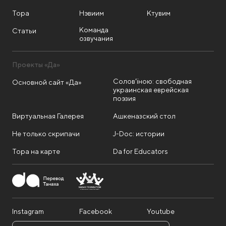
Тора
Нэвиим
Ктувим
Команда
Статьи
озвучания
Проекты «Да»
Солов'їною: свободная
Основной сайт «Да»
украинская еврейская
поэзия
Виртуальная Галерея
Ашкеназский стол
Не только скрипачи
J-Doc: истории
Тора на карте
Da for Educators
Instagram
Facebook
Youtube