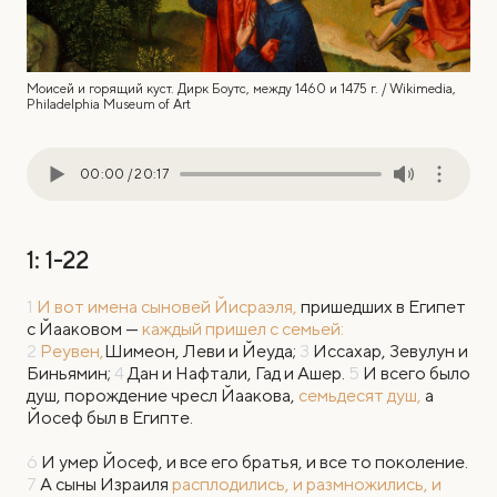
Моисей и горящий куст. Дирк Боутс, между 1460 и 1475 г. / Wikimedia,
Philadelphia Museum of Art
00:00
/
20:17
1: 1-22
1
И вот имена сыновей Йисраэля,
пришедших в Египет
с Йааковом —
каждый пришел с семьей:
2
Реувен,
Шимеон, Леви и Йеудa;
3
Иссахар, Зевулун и
Биньямин;
4
Дан и Нафтали, Гад и Ашер.
5
И всего было
душ, порождение чресл Йаакова,
семьдесят душ,
а
Йосеф был в Египте.
6
И умер Йосеф, и все его братья, и все то поколение.
7
А сыны Израиля
расплодились, и размножились, и