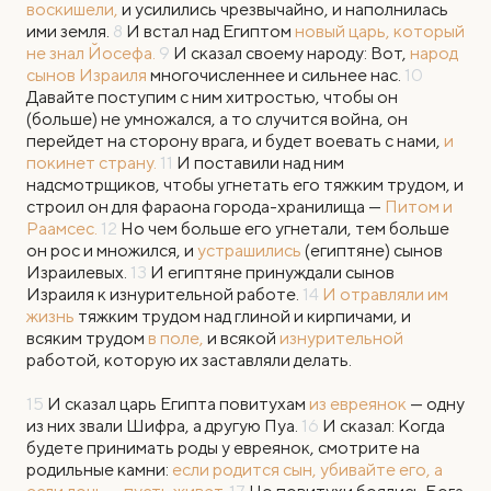
воскишели,
и усилились чрезвычайно, и наполнилась
ими земля.
8
И встал над Египтом
новый царь, который
не знал Йосефа.
9
И сказал своему народу: Вот,
народ
сынов Израиля
многочисленнее и сильнее нас.
10
Давайте поступим с ним хитростью, чтобы он
(больше) не умножался, а то случится война, он
перейдет на сторону врага, и будет воевать с нами,
и
покинет страну.
11
И поставили над ним
надсмотрщиков, чтобы угнетать его тяжким трудом, и
строил он для фараона города-хранилища —
Питом и
Раамсес.
12
Но чем больше его угнетали, тем больше
он рос и множился, и
устрашились
(египтяне) сынов
Израилевых.
13
И египтяне принуждали сынов
Израиля к изнурительной работе.
14
И отравляли им
жизнь
тяжким трудом над глиной и кирпичами, и
всяким трудом
в поле,
и всякой
изнурительной
работой, которую их заставляли делать.
15
И сказал царь Египта повитухам
из евреянок
— одну
из них звали Шифра, а другую Пуа.
16
И сказал: Когда
будете принимать роды у евреянок, смотрите на
родильные камни:
если родится сын, убивайте его, а