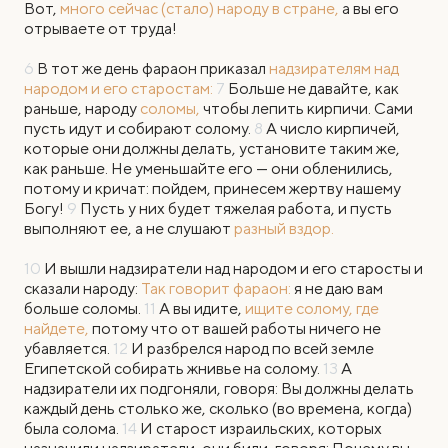
Вот,
много сейчас (стало) народу в стране,
а вы его
отрываете от труда!
6
В тот же день фараон приказал
надзирателям над
народом и его старостам:
7
Больше не давайте, как
раньше, народу
соломы,
чтобы лепить кирпичи. Сами
пусть идут и собирают солому.
8
А число кирпичей,
которые они должны делать, установите таким же,
как раньше. Не уменьшайте его — они обленились,
потому и кричат: пойдем, принесем жертву нашему
Богу!
9
Пусть у них будет тяжелая работа, и пусть
выполняют ее, а не слушают
разный вздор.
10
И вышли надзиратели над народом и его старосты и
сказали народу:
Так говорит фараон:
я не даю вам
больше соломы.
11
А вы идите,
ищите солому, где
найдете,
потому что от вашей работы ничего не
убавляется.
12
И разбрелся народ по всей земле
Египетской собирать жнивье на солому.
13
А
надзиратели их подгоняли, говоря: Вы должны делать
каждый день столько же, сколько (во времена, когда)
была солома.
14
И старост израильских, которых