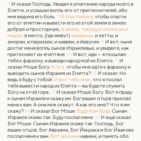
7
И сказал Господь: Увидел я угнетение народа моего в
Египте, и услышал вопль его от притеснителей, ибо
мне ведома его боль.
8
И спустился я,
чтобы спасти
его от египтян и вывести его из этой земли в землю
добрую и просторную,
в землю, текущую молоком и
медом,
в место, (где живут)
ханаанцы,
и хетты, и
амореи, и периззеи, и хиввеи, и йевусеи.
9
И вот, ныне
достиг меня вопль сынов Израилевых, и увидел я, как
притесняют их египтяне.
10
И вот, иди — я посылаю
тебя к фараону, и выведи народ мой из Египта.
11
И
сказал Моше Богу:
Кто я,
чтобы мне идти к фараону и
выводить сынов Израиля из Египта?
12
И сказал: Но
ведь я буду с тобой.
И вот тебе знак,
что я послал
тебя вывести народ из Египта — вы будете служить
Богу на этой горе.
13
И сказал Моше Богу: Вот я приду
к сынам Израиля и скажу им: Бог ваших отцов прислал
меня к вам. А они мне скажут: А как его имя? Что я им
скажу?
14
И сказал Бог Моше:
Буду Кем Буду.
Сынам
Израиля скажи так: Буду послал меня.
15
И еще сказал
Бог Моше: Сынам Израиля скажи так: Господь, Бог
ваших отцов, Бог Авраама, Бог Йицхака и Бог Йаакова
послал меня к вам.
Вот мое имя
навеки, и память обо