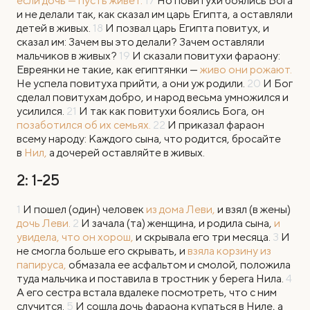
если дочь — пусть живет.
17
Но повитухи боялись Бога
и не делали так, как сказал им царь Египта, а оставляли
детей в живых.
18
И позвал царь Египта повитух, и
сказал им: Зачем вы это делали? Зачем оставляли
мальчиков в живых?
19
И сказали повитухи фараону:
Евреянки не такие, как египтянки —
живо они рожают.
Не успела повитуха прийти, а они уж родили.
20
И Бог
сделал повитухам добро, и народ весьма умножился и
усилился.
21
И так как повитухи боялись Бога, он
позаботился об их семьях.
22
И приказал фараон
всему народу: Каждого сына, что родится, бросайте
в
Нил,
а дочерей оставляйте в живых.
2: 1-25
1
И
пошел (один) человек
из дома Леви,
и взял (в жены)
дочь Леви.
2
И зачала (та) женщина, и родила сына,
и
увидела, что он хорош,
и скрывала его три месяца.
3
И
не смогла больше его скрывать, и
взяла корзину из
папируса,
обмазала ее асфальтом и смолой, положила
туда мальчика и поставила в тростник у берега Нила.
4
А его сестра встала вдалеке посмотреть, что с ним
случится.
5
И сошла дочь фараона купаться в Ниле, а