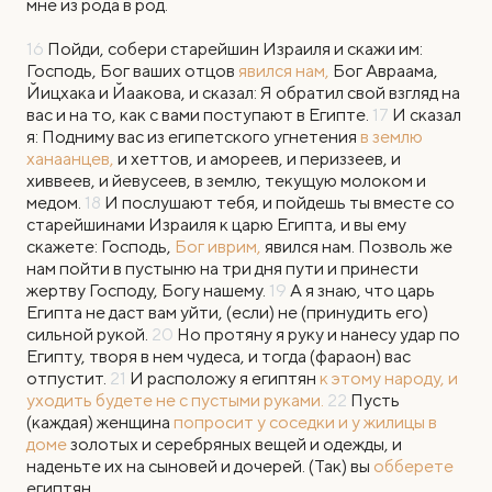
мне из рода в род.
16
Пойди, собери старейшин Израиля и скажи им:
Господь, Бог ваших отцов
явился нам,
Бог Авраама,
Йицхака и Йаакова, и сказал: Я обратил свой взгляд на
вас и на то, как с вами поступают в Египте.
17
И сказал
я: Подниму вас из египетского угнетения
в землю
ханаанцев,
и хеттов, и амореев, и периззеев, и
хиввеев, и йевусеев, в землю, текущую молоком и
медом.
18
И послушают тебя, и пойдешь ты вместе со
старейшинами Израиля к царю Египта, и вы ему
скажете: Господь,
Бог иврим,
явился нам. Позволь же
нам пойти в пустыню на три дня пути и принести
жертву Господу, Богу нашему.
19
А я знаю, что царь
Египта не даст вам уйти, (если) не (принудить его)
сильной рукой.
20
Но протяну я руку и нанесу удар по
Египту, творя в нем чудеса, и тогда (фараон) вас
отпустит.
21
И расположу я египтян
к этому народу, и
уходить будете не с пустыми руками.
22
Пусть
(каждая) женщина
попросит
у соседки и у жилицы в
доме
золотых и серебряных вещей и одежды, и
наденьте их на сыновей и дочерей. (Так) вы
обберете
египтян.