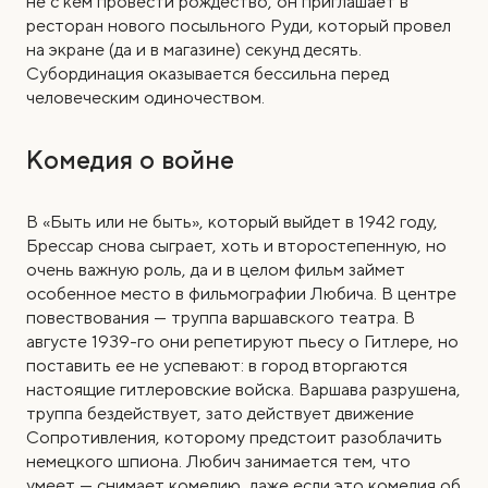
не с кем провести рождество, он приглашает в
ресторан нового посыльного Руди, который провел
на экране (да и в магазине) секунд десять.
Субординация оказывается бессильна перед
человеческим одиночеством.
Комедия о войне
В «Быть или не быть», который выйдет в 1942 году,
Брессар снова сыграет, хоть и второстепенную, но
очень важную роль, да и в целом фильм займет
особенное место в фильмографии Любича. В центре
повествования — труппа варшавского театра. В
августе 1939-го они репетируют пьесу о Гитлере, но
поставить ее не успевают: в город вторгаются
настоящие гитлеровские войска. Варшава разрушена,
труппа бездействует, зато действует движение
Сопротивления, которому предстоит разоблачить
немецкого шпиона. Любич занимается тем, что
умеет — снимает комедию, даже если это комедия об