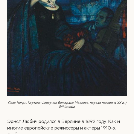
Пола Негри. Картина Федерико Бельтрана Массеса, первая половина XX в. /
Wikimedia
Эрнст Любич родился в Берлине в 1892 году. Как и
многие европейские режиссеры и актеры 1910-х,