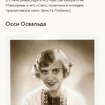
о стиле режиссера и его чувстве юмора (Рик
Маккормик и его «Секс, политика и комедия:
транзитивное кино Эрнста Любича»).
Осси Освальда