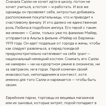
Сначала Салли не хочет идти в школу, потом не
хочет учиться, а потом — и работать. И все же
однажды он проявляет себя, хитростью добиваясь
расположения покупательницы, что и приводит к
счастливому финалу. И это далеко не единственная
роль Любича в подобном амплуа. Его герой с таким
же именем — Салли, только уже по фамилии Мейер,
отправится в Альпы в фильме «Мейер из Берлина»
1919 года. Он едет подальше от города и жены, чтобы
как следует развлечься, а перед поездкой
предусмотрительно натягивает на себя
трахт
—
национальный немецкий костюм. Снимать его Салли
не намерен — ни на курортном ужине в смокингах, ни
за завтраком, ни в горах. Герой комичен своей
инаковостью, непопаданием в контекст, хотя
именно для того Салли и наряжается — чтобы быть
своим.
Еврейские парни, торговцы из вещевых магазинов
или их сыновья, которые хитрят, порой попадают в