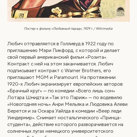
Постер к фильму «Любовный парад», 1929 г. / Wikimedia
Любич отправляется в Голливуд в 1922 году по
приглашению Мэри Пикфорд, с которой и делает
свой первый американский фильм «Розита».
Контракт с ней на этом заканчивается. Любич
подписывает контракт с Warner Brothers, его
приглашают MGM и Paramount. На протяжении
1920-х Любич экранизирует европейских авторов:
«Брачный круг» — по комедии «Всего лишь сон»
Лотара Шмидта и «Так это Париж» — по водевилю
«Новогодняя ночь» Анри Мельяка и Людовика Алеви.
Берется и за Оскара Уайлда в комедии «Веер леди
Уиндермир». Снимает ностальгического «Принца-
студента», действие которого разворачивается на
солнечных лугах немецкого университетского