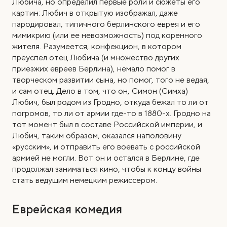
Любича, но определил первые роли и сюжеты его
картин: Любич в открытую изображал, даже
пародировал, типичного берлинского еврея и его
мимикрию (или ее невозможность) под коренного
жителя. Разумеется, конфекцион, в котором
преуспел отец Любича (и множество других
приезжих евреев Берлина), немало помог в
творческом развитии сына, но помог, того не ведая,
и сам отец. Дело в том, что он, Симон (Симха)
Любич, был родом из Гродно, откуда бежал то ли от
погромов, то ли от армии где-то в 1880-х. Гродно на
тот момент был в составе Российской империи, и
Любич, таким образом, оказался наполовину
«русским», и отправить его воевать с российской
армией не могли. Вот он и остался в Берлине, где
продолжал заниматься кино, чтобы к концу войны
стать ведущим немецким режиссером.
Еврейская комедия