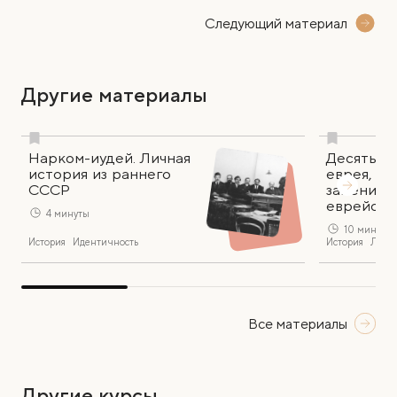
Следующий материал
Другие материалы
Нарком-иудей. Личная
Десять кн
история из раннего
еврея, к
СССР
заменили 
еврейско
4 минуты
10 минут
История
Идентичность
История
Литер
Все материалы
Другие курсы