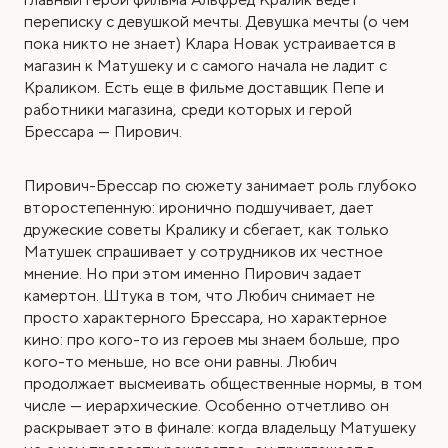
переписку с девушкой мечты. Девушка мечты (о чем
пока никто не знает) Клара Новак устраивается в
магазин к Матушеку и с самого начала не ладит с
Краликом. Есть еще в фильме доставщик Пепе и
работники магазина, среди которых и герой
Брессара — Пирович.
Пирович-Брессар по сюжету занимает роль глубоко
второстепенную: иронично подшучивает, дает
дружеские советы Кралику и сбегает, как только
Матушек спрашивает у сотрудников их честное
мнение. Но при этом именно Пирович задает
камертон. Штука в том, что Любич снимает не
просто характерного Брессара, но характерное
кино: про кого-то из героев мы знаем больше, про
кого-то меньше, но все они равны. Любич
продолжает высмеивать общественные нормы, в том
числе — иерархические. Особенно отчетливо он
раскрывает это в финале: когда владельцу Матушеку