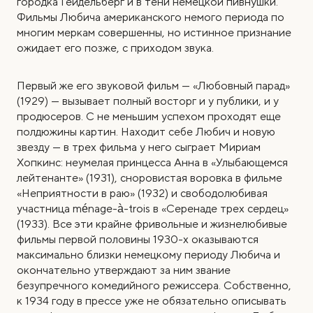
городка Гейдельберг и в тени немецкой пивнушки.
Фильмы Любича американского немого периода по
многим меркам совершенны, но истинное признание
ожидает его позже, с приходом звука.
Первый же его звуковой фильм — «Любовный парад»
(1929) — вызывает полный восторг и у публики, и у
продюсеров. С не меньшим успехом проходят еще
полдюжины картин. Находит себе Любич и новую
звезду — в трех фильма у него сыграет Мириам
Хопкинс: неумелая принцесса Анна в «Улыбающемся
лейтенанте» (1931), сноровистая воровка в фильме
«Неприятности в раю» (1932) и свободолюбивая
участница ménage-à-trois в «Серенаде трех сердец»
(1933). Все эти крайне фривольные и жизнелюбивые
фильмы первой половины 1930-х оказываются
максимально близки немецкому периоду Любича и
окончательно утверждают за ним звание
безупречного комедийного режиссера. Собственно,
к 1934 году в прессе уже не обязательно описывать