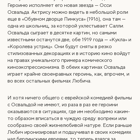
Героиню исполняет его новая звезда — Осси
Освальда. Актрису можно видеть в небольшой роли
еще в «Обувном дворце Пинкуса» (1916), она там —
одна из школьниц, за которой ухлестывает Салли.
Освальда сыграет в десятке картин, но самыми
известными останутся две, обе 1919 года — «Кукла» и
«Королева устриц». Они будут сняты в резко
стилизованных декорациях и в историю кино войдут
на правах уникального примера комического
киноэкспрессионизма. В обеих картинах Освальда
играет крайне своенравных героинь, как, впрочем, и
во всех остальных фильмах Любича.
И хотя ничего общего с еврейской комедией фильмы
с Освальдой не имеют, из раза в раз ее героини
оказываются в ситуациях, где им необходимо каким-
то образом вписаться в чуждую среду: вопреки или
сообразно своей жизнелюбивой натуре. Если раньше
Любич иронизировал и подшучивал в своих комедиях
над берлинскими евреями, то теперь взялся за