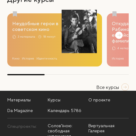
Неудобные герои в
Откуда вз
советском кино
Рабинович
еврейски
3 материала
18 минут
фамилиях
4 материала
Кино
История
Идентичность
История
Все курсы
Материалы
Курсы
О проекте
Da Magazine
Календарь 5786
Солов'їною:
Виртуальная
Спецпроекты:
свободная
Галерея