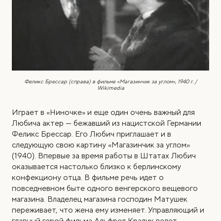
Феликс Брессар (справа) в фильме «Магазинчик за углом», 1940 г. /
Wikimedia
Играет в «Ниночке» и еще один очень важный для
Любича актер — бежавший из нацистской Германии
Феликс Брессар. Его Любич приглашает и в
следующую свою картину «Магазинчик за углом»
(1940). Впервые за время работы в Штатах Любич
оказывается настолько близко к берлинскому
конфекциону отца. В фильме речь идет о
повседневном быте одного венгерского вещевого
магазина. Владелец магазина господин Матушек
переживает, что жена ему изменяет. Управляющий и
главный герой фильма Альфред Кралик ведет