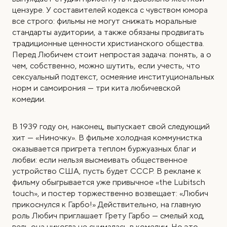
цензуре. У составителей кодекса с чувством юмора
все строго: фильмы не могут снижать моральные
стандарты аудитории, а также обязаны продвигать
традиционные ценности христианского общества.
Перед Любичем стоит непростая задача: понять, а о
чем, собственно, можно шутить, если учесть, что
сексуальный подтекст, осмеяние институциональных
норм и самоирония — три кита любичевской
комедии.
В 1939 году он, наконец, выпускает свой следующий
хит — «Ниночку». В фильме холодная коммунистка
оказывается пригрета теплом буржуазных благ и
любви: если нельзя высмеивать общественное
устройство США, пусть будет СССР. В рекламе к
фильму обыгрывается уже привычное «the Lubitsch
touch», и постер торжественно возвещает: «Любич
прикоснулся к Гарбо!» Действительно, на главную
роль Любич приглашает Грету Гарбо — смелый ход,
ведь она никогда не снималась в комедии. Но это