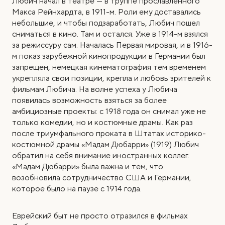
Любич начал в театре — в труппе прославленного
Макса Рейнхардта, в 1911-м. Роли ему доставались
небольшие, и чтобы подзаработать, Любич пошел
сниматься в кино. Там и остался. Уже в 1914-м взялся
за режиссуру сам. Началась Первая мировая, и в 1916-
м показ зарубежной кинопродукции в Германии был
запрещен, немецкая кинематография тем временем
укрепляла свои позиции, крепла и любовь зрителей к
фильмам Любича. На волне успеха у Любича
появилась возможность взяться за более
амбициозные проекты: с 1918 года он снимал уже не
только комедии, но и костюмные драмы. Как раз
после триумфального проката в Штатах историко-
костюмной драмы «Мадам Дюбарри» (1919) Любич
обратил на себя внимание иностранных коллег.
«Мадам Дюбарри» была важна и тем, что
возобновила сотрудничество США и Германии,
которое было на паузе с 1914 года.
Еврейский быт не просто отразился в фильмах