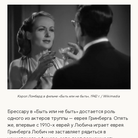
Кэрол Ломбард в фильме «Быть или не быть», 1942 г. / Wikimedia
Брессару в «Быть или не быть» достается роль
одного из актеров труппы — еврея Гринберга. Опять
же, впервые с 1910-х еврей у Любича играет еврея.
Гринберга Любич не заставляет рядиться в