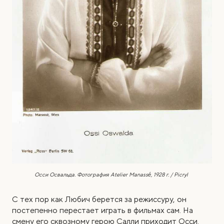
Осси Освальда. Фотография Atelier Manassé, 1928 г. / Picryl
С тех пор как Любич берется за режиссуру, он
постепенно перестает играть в фильмах сам. На
смену его сквозному герою Салли приходит Осси.