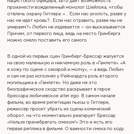
нацистского офицера, зато дает возможность
произнести вожделенный монолог Шейлока, чтобы
отвлечь охрану Гитлера: «… Если нас уколоть, разве у
нас не идет кровь?.. Если нас отравить, разве мы не
умираем?» Любич не издевается — он высказывается.
Причем, от первого лица, ведь на место Гринберга
можно смело поставить его самого.
В одной из первых сцен Гринберг-Брессар жалуется
на свою маленькую и никчемную роль в «Гамлете»: «А
я хожу по сцене с секирой и молчу», — а ведь Любич
и сам не раз исполнял у Рейнхардта роль второго
могильщика в «Гамлете». Но даже не это
биографическое сходство раскрывает в герое
Брессара любичевское alter ego. В самом начале
фильма, во время репетиции пьесы о Гитлере,
режиссер просит убрать из сцены комический
оборот, на что моментально реагирует Брессар:
«Нельзя пренебрегать смехом!» Это и есть его
первая реплика в фильме. О важности смеха по ходу