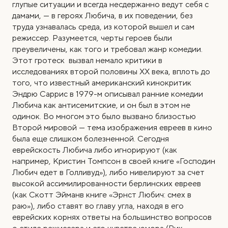
глупые ситуации и всегда несдержанно ведут себя с
дамами, — в героях Любича, в их поведении, без
труда узнавалась среда, из которой вышел и сам
режиссер. Разумеется, черты героев были
преувеличены, как того и требовал жанр комедии.
Этот гротеск вызвал немало критики в
исследованиях второй половины XX века, вплоть до
того, что известный американский кинокритик
Эндрю Саррис в 1979-м описывал ранние комедии
Любича как антисемитские, и он был в этом не
одинок. Во многом это было вызвано близостью
Второй мировой — тема изображения евреев в кино
была еще слишком болезненной. Сегодня
еврейскость Любича либо игнорируют (как
например, Кристин Томпсон в своей книге «Господин
Любич едет в Голливуд»), либо нивелируют за счет
высокой ассимилированности берлинских евреев
(как Скотт Эйманв книге «Эрнст Любич: смех в
раю»), либо ставят во главу угла, находя в его
еврейских корнях ответы на большинство вопросов