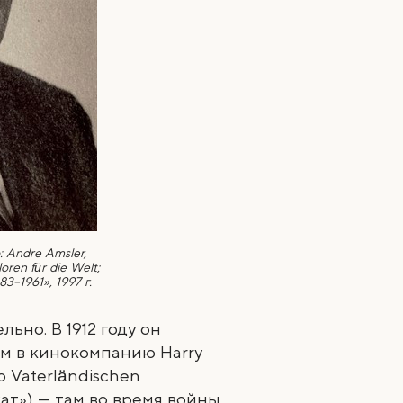
 Andre Amsler,
oren für die Welt;
3–1961», 1997 г.
ьно. В 1912 году он
м в кинокомпанию Harry
ю Vaterländischen
ат») — там во время войны