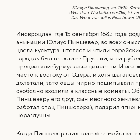
Юлиус Пиншевер, ок. 1890. Фото:
«Wer dem Werbefilm verfällt, ist verl
Das Werk von Julius Pinschewer 188
Иновроцлав, где 15 сентября 1883 года ро
анимации Юлиус Пиншевер, во всех смысла
цвела культура штетлов и чтили еврейские
городок был в составе Пруссии, и на рубе
процветали буржуазные ценности. И все 
место к востоку от Одера, и хотя шагалов
долетали, зато овцы мирно пощипывали т
свободно входили в классные комнаты. 
Пиншеверу его друг, сын местного землевл
работал отец Пиншевера), подарил ягненк
неразлучны.
Когда Пиншевер стал главой семейства, в 