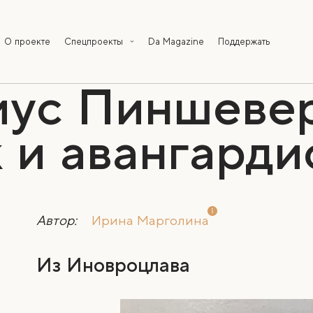
О проекте
Спецпроекты
Da Magazine
Поддержать
ус Пиншеве
 и авангарди
Автор:
Ирина Марголина
Из Иновроцлава