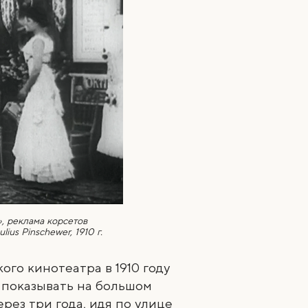
, реклама корсетов
ius Pinschewer, 1910 г.
го кинотеатра в 1910 году
 показывать на большом
ерез три года, идя по улице