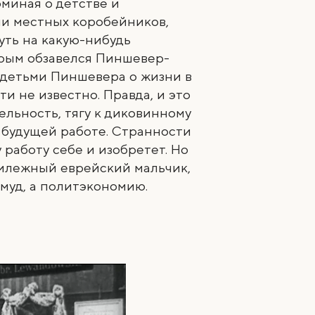
оминая о детстве и
 ли местных коробейников,
уть на какую-нибудь
орым обзавелся Пиншевер-
 детьми Пиншевера о жизни в
и не известно. Правда, и это
льность, тягу к диковинному
о будущей работе. Странности
 работу себе и изобретет. Но
рилежный еврейский мальчик,
лмуд, а политэкономию.