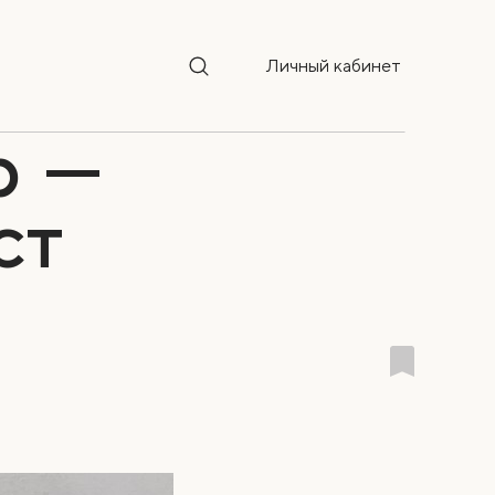
Личный кабинет
р —
ст