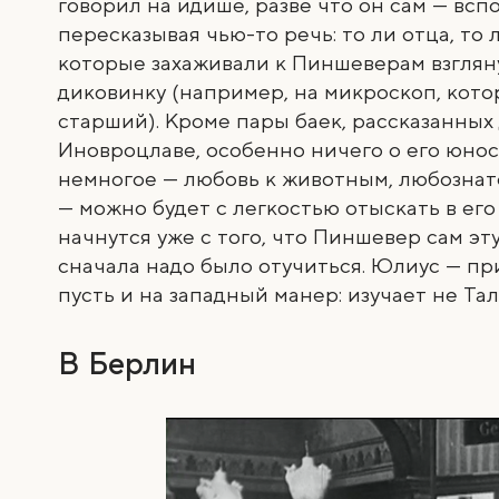
говорил на идише, разве что он сам — всп
пересказывая чью-то речь: то ли отца, то
которые захаживали к Пиншеверам взглян
диковинку (например, на микроскоп, кот
старший). Кроме пары баек, рассказанных
Иновроцлаве, особенно ничего о его юност
немногое — любовь к животным, любознате
— можно будет с легкостью отыскать в ег
начнутся уже с того, что Пиншевер сам эту
сначала надо было отучиться. Юлиус — п
пусть и на западный манер: изучает не Та
В Берлин