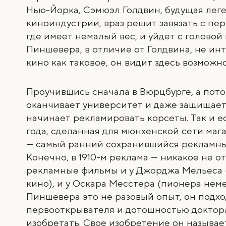
Нью-Йорка, Сэмюэл Голдвин, будущая лег
киноиндустрии, враз решит завязать с п
где имеет немалый вес, и уйдет с головой
Пиншевера, в отличие от Голдвина, не инт
кино как таковое, он видит здесь возможн
Проучившись сначала в Вюрцбурге, а пот
оканчивает университет и даже защищает 
начинает рекламировать корсеты. Так и ес
года, сделанная для мюнхенской сети маг
— самый ранний сохранившийся рекламн
Конечно, в 1910-м реклама — никакое не о
рекламные фильмы и у Джорджа Мельеса 
кино), и у Оскара Месстера (пионера неме
Пиншевера это не разовый опыт, он подхо
первооткрывателя и дотошностью доктор
изобретать. Свое изобретение он называе