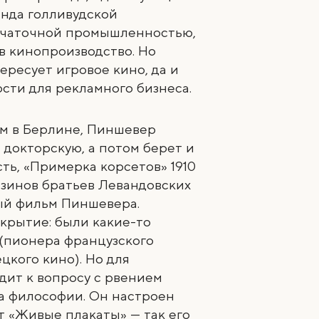
енда голливудской
ерчаточной промышленностью,
 в кинопроизводство. Но
ересует игровое кино, да и
ости для рекламного бизнеса.
ом в Берлине, Пиншевер
докторскую, а потом берет и
ть, «Примерка корсетов» 1910
азинов братьев Левандовских
ый фильм Пиншевера.
ткрытие: были какие-то
(пионера французского
цкого кино). Но для
дит к вопросу с рвением
а философии. Он настроен
т «Живые плакаты» — так его