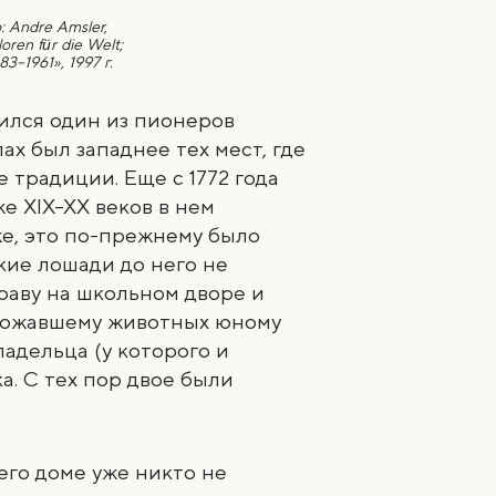
 Andre Amsler,
oren für die Welt;
3–1961», 1997 г.
дился один из пионеров
х был западнее тех мест, где
 традиции. Еще с 1772 года
же XIX–XX веков в нем
же, это по-прежнему было
ские лошади до него не
раву на школьном дворе и
Обожавшему животных юному
адельца (у которого и
а. С тех пор двое были
его доме уже никто не