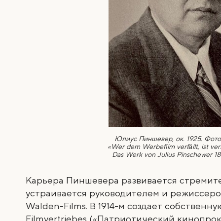
Юлиус Пиншевер, ок. 1925. Фото:
«Wer dem Werbefilm verfällt, ist verl
Das Werk von Julius Pinschewer 188
Карьера Пиншевера развивается стремител
устраивается руководителем и режиссеро
Walden-Films. В 1914-м создает собственну
Filmvertriebes («Патриотический кинопрок