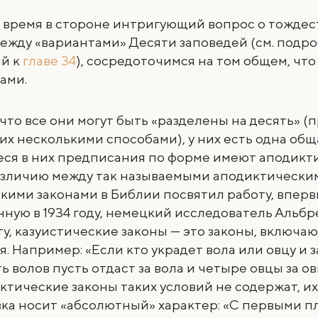
 время в стороне интригующий вопрос о тождес
ежду «вариантами» Десяти заповедей (см. подр
й к
главе 34
), сосредоточимся на том общем, что
ами.
 что все они могут быть «разделены на десять» (
их несколькими способами), у них есть одна общ
ся в них предписания по форме имеют аподикт
Различию между так называемыми аподиктически
кими законами в Библии посвятил работу, впер
ную в 1934 году, немецкий исследователь Альбр
льту, казуистические законы — это законы, включа
я. Например: «Если кто украдет вола или овцу и 
ь волов пусть отдаст за вола и четыре овцы за ов
иктические законы таких условий не содержат, их
ка носит «абсолютный» характер: «С первыми п