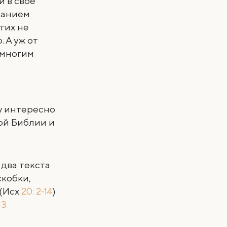
 в свое
танием
гих не
 А уж от
 многим
у интересно
ой Библии и
 два текста
скобки,
 (Исх
20: 2-14
)
13