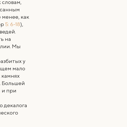
к словам,
исанным
 менее, как
ор
5: 6-18
),
ведей.
ь на
блии. Мы
азбитых у
еющем мало
х камнях
. Большей
 и при
о декалога
ческого