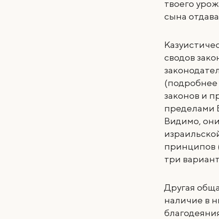
твоего урож
сына отдава
Казуистиче
сводов зако
законодател
(подробнее 
законов и п
пределами 
Видимо, он
израильско
принципов (
три вариант
Другая обща
наличие в н
благодеяния