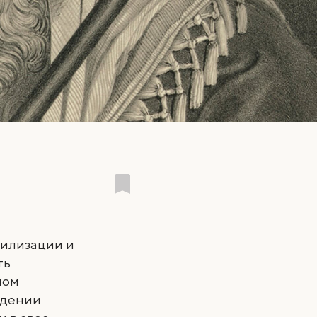
вилизации и
ть
ном
юдении