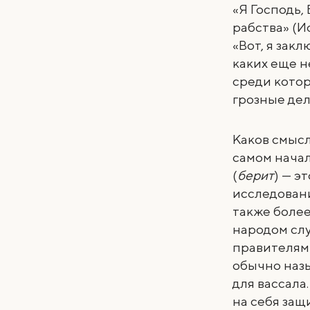
«Я Господь, 
рабства» (Ис
«Вот, я зак
каких еще н
среди котор
грозные дела
Каков смысл
самом начал
(
берит
) — э
исследовани
также более
народом сл
правителями
обычно назы
для вассала
на себя защ