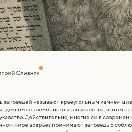
трий Сливняк
ть заповедей называют краеугольным камнем ци
одексом современного человечества, в этом ес
укавство. Действительно, многие ли в современ
нном мире всерьез принимают заповедь о собл