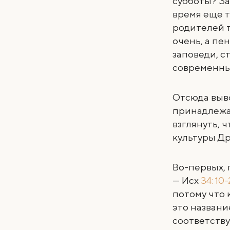
субботы? За
время еще 
родителей т
очень, а пе
заповеди, с
современны
Отсюда выво
принадлежат
взглянуть, 
культуры Др
Во-первых, 
— Исх
34: 10-
потому что 
это названи
соответств