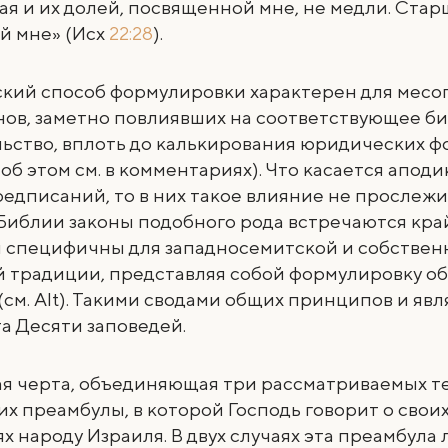
ая и их долей, посвященной мне, не медли. Стар
й мне» (Исх
22:28
).
ский способ формулировки характерен для месо
нов, заметно повлиявших на соответствующее б
ьство, вплоть до калькирования юридических ф
об этом см. в комментариях). Что касается апод
редписаний, то в них такое влияние не прослежи
Библии законы подобного рода встречаются кра
и специфичны для западносемитской и собствен
й традиции, представляя собой формулировку о
см. Alt). Такими сводами общих принципов и явл
а Десяти заповедей.
я черта, объединяющая три рассматриваемых те
их преамбулы, в которой Господь говорит о свои
х народу Израиля. В двух случаях эта преамбула 