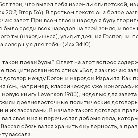
Бог твой, что вывел тебя из земли египетской, из
х 20:2; Втор 5:6). В третьем тексте она более раз
лючаю завет. При всем твоем народе я буду творит
е было среди всех народов на всей земле, и весь 
ого ты (находишься), увидит деяния Господни, п
 совершу я для тебя» (Исх 34:10).
 такой преамбулы? Ответ на этот вопрос содерж
е процитированного стиха: «Вот, я заключаю заве
то договор между Богом и народом Израиля. Как п
я (см., например, классическую уже монографию 
 новую книгу Levenson 1985), моделью для завета 
ужили древневосточные политические договор
 и их вассалами. В начале такого договора прав
вал свое имя и перечислял добрые дела, которы
. Вассал обязывался хранить ему верность, а пра
иту вассала.