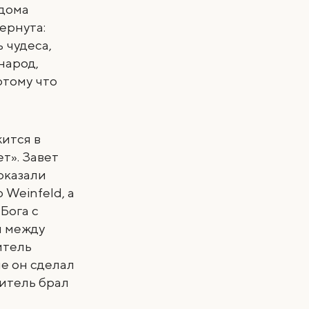
 дома
вернута:
ь чудеса,
народ,
отому что
ится в
т». Завет
оказали
Weinfeld, а
Бога с
ы между
итель
е он сделал
витель брал