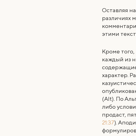
Оставляя на
различиях м
комментари
этими текст
Кроме того,
каждый из н
содержащие
характер. 
казуистичес
опубликован
(Alt). По А
либо услови
продаст, пят
21:37
). Апод
формулиров