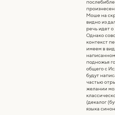
послебибле
произнесенн
Моше на скр
видно из да
речь идет о
Однако совс
контекст пе
имеем в вид
написанному
подножья г
общего с Исх
будут напис
частью отры
желании мож
классическо
(декалог (б
языка синон