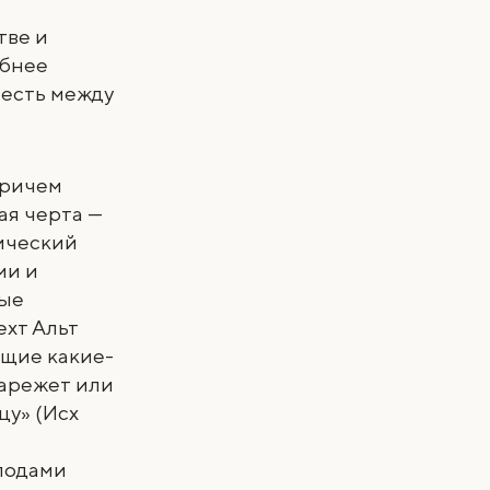
тве и
обнее
 есть между
причем
ая черта —
ический
ми и
вые
ехт Альт
ющие какие-
зарежет или
цу» (Исх
лодами