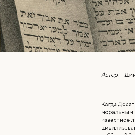
Автор:
Дми
Когда Деся
моральным к
известное л
цивилизова