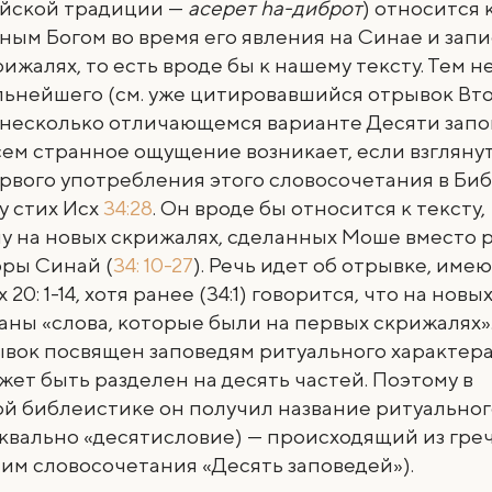
йской традиции —
асерет hа-диброт
) относится 
ым Богом во время его явления на Синае и зап
ижалях, то есть вроде бы к нашему тексту. Тем не
льнейшего (см. уже цитировавшийся отрывок Вт
 несколько отличающемся варианте Десяти запо
ем странное ощущение возникает, если взглянут
рвого употребления этого словосочетания в Би
у стих Исх
34:28
. Он вроде бы относится к тексту,
 на новых скрижалях, сделанных Моше вместо р
оры Синай (
34: 10-27
). Речь идет об отрывке, им
 20: 1-14, хотя ранее (34:1) говорится, что на новы
аны «слова, которые были на первых скрижалях»
вок посвящен заповедям ритуального характера
ет быть разделен на десять частей. Поэтому в
й библеистике он получил название ритуальног
уквально «десятисловие) — происходящий из гре
им словосочетания «Десять заповедей»).