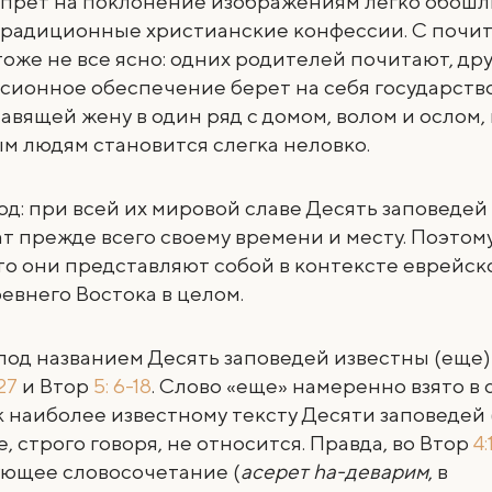
прет на поклонение изображениям легко обошли
традиционные христианские конфессии. С почи
оже не все ясно: одних родителей почитают, дру
нсионное обеспечение берет на себя государство.
тавящей жену в один ряд с домом, волом и ослом,
м людям становится слегка неловко.
д: при всей их мировой славе Десять заповедей
 прежде всего своему времени и месту. Поэтом
что они представляют собой в контексте еврейск
евнего Востока в целом.
под названием Десять заповедей известны (еще)
27
и Втор
5: 6-18
. Слово «еще» намеренно взято в 
к наиболее известному тексту Десяти заповедей
е, строго говоря, не относится. Правда, во Втор
4:
ующее словосочетание (
асерет hа-деварим
, в