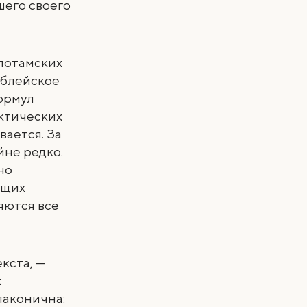
шего своего
потамских
иблейское
ормул
иктических
вается. За
йне редко.
но
бщих
яются все
кста, —
х
лаконична: