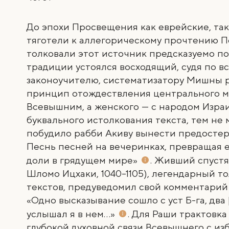
До эпохи Просвещения как еврейские, та
тяготели к аллегорическому прочтению П
толковали этот источник предсказуемо по
традиции устоялся восходящий, судя по все
законоучителю, систематизатору Мишны р
принцип отождествления центрального м
Всевышним, а женского — с народом Израи
буквального истолкования текста, тем не 
побудило рабби Акиву вынести предостере
Песнь песней на вечеринках, превращая е
доли
в грядущем мире»
. Живший спустя
Шломо Ицхаки, 1040
–
1105), легендарный 
текстов, предуведомил свой комментарий 
«Одно высказывание сошло с уст Б-га, два
услышал я в нем…»
. Для Раши трактовк
глубокой духовной связи Всевышнего с и