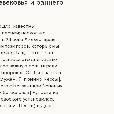
евековья и раннего
ошло: известны
 песней; несколько
 в XII веке Хильдегарды
композиторов, которых мы
лжает Гаш, — что текст
няющиеся ото дня ко дню
олее важную роль играли
 пророков. Он был частью
служений, помимо мессы],
сего с праздником Успения
х богословов] Руперта из
ервоского установилась
есты из Песни) и Девы