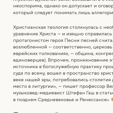
неоспорима, однако он допускает и оговорк
который следует понимать
лишь аллегор
Христианская теология столкнулась с нео
уравнение Христа — и изящно справилась с
протагонистом героя Песни песней считал
возлюбленной — соответственно, церковь Х
еврейских толкованиях, — община, конгре
единоверцев). Впрочем, проникновение э
источника в богослужебную практику произ
судя по всему, вошел в пространство христ
веке нашей эры, потребовались столетия д
место в литургии», — пишет профессор Ве
музыковед-медиевист Штефан Гаш в стат
в позднем Средневековье
и Ренессансе»