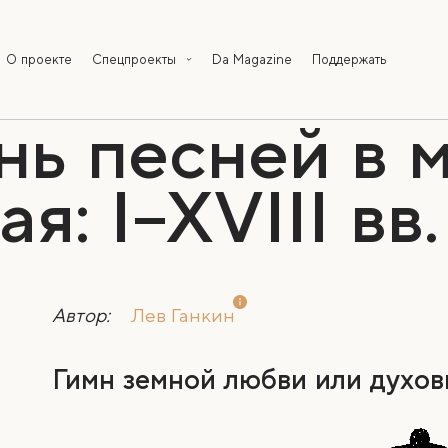
О проекте
Спецпроекты
Da Magazine
Поддержать
нь песней в м
я: I–XVIII вв.
Автор:
Лев Ганкин
Гимн земной любви или духов