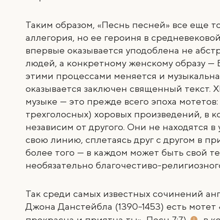
Таким образом, «Песнь песней» все еще то
аллегория, но ее героиня в средневеково
впервые оказывается уподоблена не абст
людей, а конкретному женскому образу — 
этими процессами меняется и музыкальна
оказывается заключен священный текст. XI
музыке — это прежде всего эпоха мотетов:
трехголосных) хоровых произведений, в к
независим от другого. Они не находятся в
свою линию, сплетаясь друг с другом в п
более того — в каждом может быть свой те
необязательно благочестиво-религиозног
Так среди самых известных сочинений ан
Джона Данстейбла (
1390
–
1453) есть мотет
прекрасна и приятна ты»,
Песн 7:7)
, в 