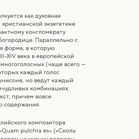
лкуется как духовная
й христианской экзегетике
рактному конгломерату
Богородице. Параллельно с
я форма, в которую
II
–
XIV века в европейской
 многоголосных (чаще всего —
оторых каждый голос
 унисоне, но ведут каждый
ричудливых комбинациях;
кст, причем вовсе
о содержания.
глийского композитора
 «Quam pulchra es» («Сколь
котором на музыку положен