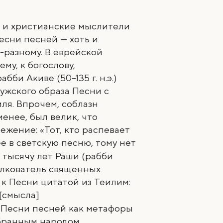
к и христианские мыслители
есни песней — хоть и
-разному. В еврейской
му, к богослову,
абби Акиве (50
–
135 г. н.э.)
ужского образа Песни с
ля. Впрочем, соблазн
менее, был велик, что
жение: «Тот, кто распевает
е в светскую песню, тому нет
 тысячу лет Раши (рабби
толкователь священных
к Песни цитатой из Теилим:
 [смысла]
а Песни песней как метафоры
збранным народом