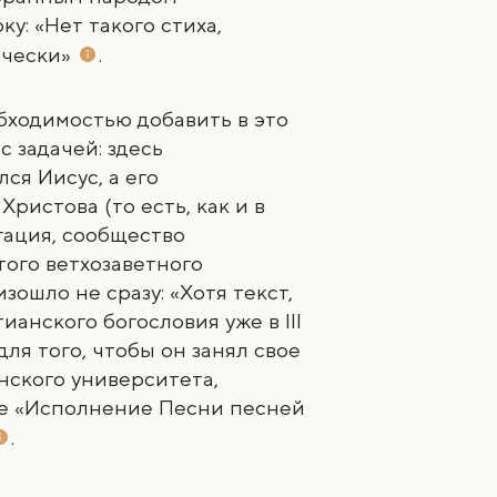
у: «Нет такого стиха,
ически»
.
бходимостью добавить в это
 задачей: здесь
ся Иисус, а его
ристова (то есть, как и в
гация, сообщество
того ветхозаветного
ошло не сразу: «Хотя текст,
ианского богословия уже в III
ля того, чтобы он занял свое
нского университета,
ье «Исполнение Песни песней
.