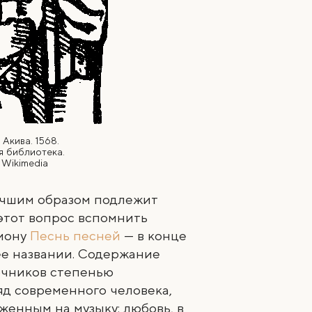
Акива. 1568.
я библиотека.
 Wikimedia
учшим образом подлежит
 этот вопрос вспомнить
мону
Песнь песней
— в конце
ее названии. Содержание
очников степенью
яд современного человека,
женным на музыку: любовь, в