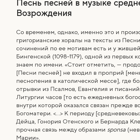
Песнь песней в музыке средн
Возрождения
Со временем, однако, именно это и произ
григорианские хоралы на тексты из Песни
сочинений по ее мотивам есть и у жившей
Бингенской (1098
–
1179), одной из первых 
знаем по имени. «Стоит отметить, — продо
[Песни песней] не входил в проприй [ме
песнопения в католической мессе], где б
отрывки из Псалмов, Евангелия и писаний
Литургии часов [то есть ежедневных бого
внутри которой оказался связан прежде в
Богоматери. <…> К периоду [средневековы
Дёйца, Гонория Отенского и Бернарда Кл
прочная связь между образами
sponsa
(нев
Марии».