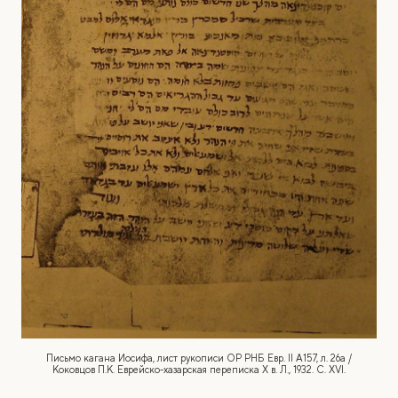
Письмо кагана Иосифа, лист рукописи ОР РНБ Евр. II A157, л. 26а /
Коковцов П.К. Еврейско-хазарская переписка X в. Л., 1932. С. XVI.