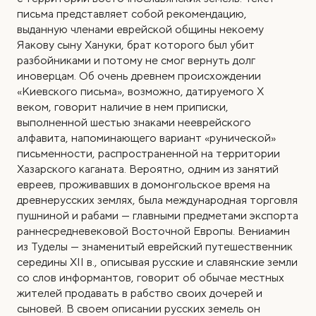
письма представляет собой рекомендацию,
выданную членами еврейской общины некоему
Яакову сыну Хануки, брат которого был убит
разбойниками и потому не смог вернуть долг
иноверцам. Об очень древнем происхождении
«Киевского письма», возможно, датируемого X
веком, говорит наличие в нем приписки,
выполненной шестью знаками нееврейского
алфавита, напоминающего вариант «рунической»
письменности, распространенной на территории
Хазарского каганата. Вероятно, одним из занятий
евреев, проживавших в домонгольское время на
древнерусских землях, была международная торговля
пушниной и рабами — главными предметами экспорта
раннесредневековой Восточной Европы. Вениамин
из Туделы — знаменитый еврейский путешественник
середины XII в., описывая русские и славянские земли
со слов информантов, говорит об обычае местных
жителей продавать в рабство своих дочерей и
сыновей. В своем описании русских земель он