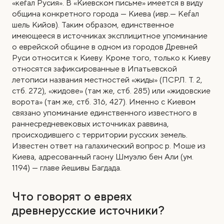
«кеѓал Русия». В «Киевском письме» имеется в виду
община конкретного города — Киева (ивр.
—
Кеѓaл
шель Кийов). Таким образом, единственное
имеющееся в источниках эксплицитное упоминание
о еврейской общине в одном из городов Древней
Руси относится к Киеву. Кроме того, только к Киеву
относятся зафиксированные в Ипатьевской
летописи названия местностей «жиды» (ПСРЛ. Т. 2,
стб. 272), «жидове» (там же, стб. 285) или «жидовские
ворота» (там же, стб. 316, 427). Именно с Киевом
связано упоминание единственного известного в
раннесредневековых источниках раввина,
происходившего с территории русских земель.
Известен ответ на галахический вопрос р. Моше из
Киева, адресованный гаону Шмуэлю бен Али (ум.
1194) — главе йешивы Багдада.
Что говорят о евреях
древнерусские источники?