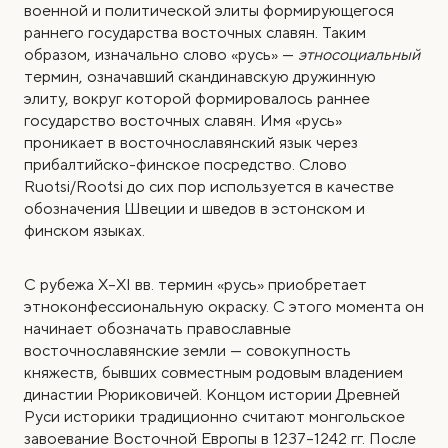
военной и политической элиты формирующегося
раннего государства восточных славян. Таким
образом, изначально слово «русь» —
этносоциальный
термин, означавший скандинавскую дружинную
элиту, вокруг которой формировалось раннее
государство восточных славян. Имя «русь»
проникает в восточнославянский язык через
прибалтийско-финское посредство. Слово
Ruotsi/Rootsi до сих пор используется в качестве
обозначения Швеции и шведов в эстонском и
финском языках.
С рубежа X–XI вв. термин «русь» приобретает
этноконфессиональную окраску. С этого момента он
начинает обозначать православные
восточнославянские земли — совокупность
княжеств, бывших совместным родовым владением
династии Рюриковичей. Концом истории Древней
Руси историки традиционно считают монгольское
завоевание Восточной Европы в 1237–1242 гг. После