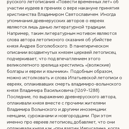
русского летописания «Повести временных лет» об
участии иудеев в прениях о вере накануне принятия
христианства Владимиром Святославичем. Иногда
упоминания древнерусских авторов о евреях
являются лишь данью литературной традиции.
Например, таким литературным мотивом являются
слова автора летописного сказания об убийстве
князя Андрея Боголюбского. В панегирическом
описании воздвигнутых князем церквей летописец
подчеркивает, что под впечатлением этого
великолепного зрелища крестились «(волжские)
болгары и евреи и язычники». Подобным образом,
можно истолковать и слова Ипатьевской летописи о
евреях, оплакивавших смерть владимиро-волынского
князя Владимира Васильковича (1269–1288).
Последние, по выражению древнерусского автора,
оплакивали князя вместе с прочими жителями
Владимира Волынского и другими иноземцами:
немцами, сурожанами и новгородцами. При этом
именно про евреев летописец добавляет, что они
оплакивали князя как «при взятии Иерусалима, когда