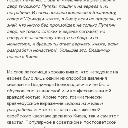
двор тысяцкого Путяты, пошли и на евреев и их
пограбили. И снова послали киевляне к Владимиру,
говоря:
"
Приходи, княже, в Киев; если не придешь, то
знай, что много бед произойдет, не только Путятин
двор, не только сотских и евреев пограбят, но
нападут и на невестку твою, и на бояр, и на
монастыри, и будешь ты ответ держать, княже, если
разграбят и монастыри
"
. Услышав это, Владимир
пошел в Киев
».
Из слов летописца хорошо видно, что нападение на
евреев было лишь одним из способов давления
киевлян на Владимира Всеволодовича и не было
обусловлено этнической или конфессиональной
враждебностью. Кроме того, грамматически
древнерусское выражение «
идоша на жиды и
разграбиша я
» может означать как жителей
еврейского квартала древнего Киева, так и сам этот
квартал. Популярное в советской и постсоветской