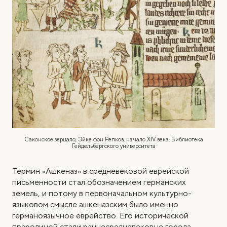
Саконское зерцало, Эйке фон Репков, начало XIV века. Библиотека
Гейдельбергского университета
Термин «Ашкеназ» в средневековой еврейской
письменности стал обозначением германских
земель, и потому в первоначальном культурно-
языковом смысле ашкеназским было именно
германоязычное еврейство. Его исторической
прародиной стали раннесредневековые города