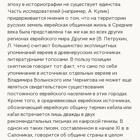
эпоху в историографии не существует единства.
Часть исследователей (например, А. Кулик)
придерживается мнения о том, что на территории
русских земель еврейская общинная жизнь в Средние
века была представлена так же как во всех других
регионах еврейского мира. Другие же (В. Петрухин,
Л. Чекин) считают большинство эксплицитных
упоминаний евреев в древнерусских источниках
литературными топосами. В пользу позиции
скептиков говорит тот факт, что само по себе
упоминание в источниках отдельных евреев из
Владимира Волынского или Чернигова не может еще
являться свидетельством существования
постоянного еврейского населения в этих городах.
Кроме того, в средневековых еврейских источниках,
обозначающий еврейскую общину термин кеѓила или
каѓaл
встречается лишь дважды в двух
рекомендательных письмах из каирской генизы. В
одном из таких писем, составленном в начале XI в. в
Салониках, говорится об общине страны в целом