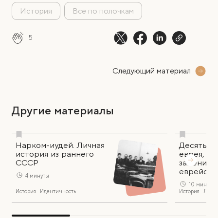
История
Все по полочкам
5
Следующий материал
Другие материалы
Нарком-иудей. Личная
Десять кн
история из раннего
еврея, к
СССР
заменили 
еврейско
4 минуты
10 минут
История
Идентичность
История
Литер