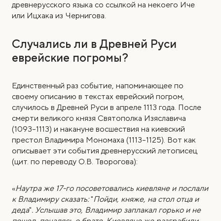
древнерусского языка со ссылкой на некоего Иче
или Ицхака из Чернигова.
Случались ли в Древней Руси
еврейские погромы?
Единственный раз событие, напоминающее по
своему описанию в текстах еврейский погром,
случилось в Древней Руси в апреле 1113 года. После
смерти великого князя Святополка Изяславича
(1093–1113) и накануне восшествия на киевский
престол Владимира Мономаха (1113–1125). Вот как
описывает эти события древнерусский летописец
(цит. по переводу О.В. Творогова):
«
Наутра же 17-го посоветовались киевляне и послали
к Владимиру сказать:
"
Пойди, княже, на стол отца и
деда
"
. Услышав это, Владимир заплакал горько и не
пошел, печалясь о брате. Киевляне же разграбили