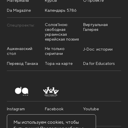
Материалы
Курсы
О проекте
Da Magazine
Календарь 5786
Солов'їною:
Виртуальная
Спецпроекты:
свободная
Галерея
украинская
еврейская поэзия
Ашкеназский
Не только
J-Doc: истории
стол
скрипачи
Перевод Танаха
Тора на карте
Da for Educators
Instagram
Facebook
Youtube
Telegram
Twitter
Мы используем cookies, чтобы