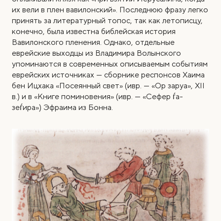
их вели в плен вавилонский». Последнюю фразу легко
принять за литературный топос, так как летописцу,
конечно, была известна библейская история
Вавилонского пленения. Однако, отдельные
еврейские выходцы из Владимира Волынского
упоминаются в современных описываемым событиям
еврейских источниках — сборнике респонсов Хаима
бен Ицхака «Посеянный свет» (ивр. — «Ор заруа», XII
в.) и в «Книге поминовения» (ивр. — «Сефер ѓа-
зеѓира») Эфраима из Бонна.