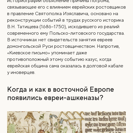
историографии объяснение причины погрома,
связывающее его с влиянием еврейских ростовщиков
в правление Святополка Изяславича, основано на
реконструкции событий в трудах русского историка
В.Н. Татищева (1686–1750), исходившего из реалий
современного ему Польско-литовского государства.
В источниках нет свидетельств занятия евреев
домонгольской Руси ростовщичеством. Напротив,
«Киевское письмо» упоминает даже
противоположный этому событию казус, когда
еврейская община сама оказалась в долговой кабале
у иноверцев.
Когда и как в восточной Европе
появились евреи-ашкеназы?