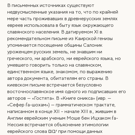
В письменных источниках существуют
недвусмысленные указания на то, что по крайней
мере часть проживавших в древнерусских землях
евреев использовала в быту язык окружающего
славянского населения. В датируемом XI в.
рекомендательном письме из Каирской генизы
упоминается посещение общины Салоник
уроженцем русских земель, не знавшим ни
греческого, ни арабского, ни еврейского языка, но
умевшего говорить только на славянском,
единственном языке, знакомом, по выражению
автора документа, обитателям его страны. В
киевском письме встречается безусловно
восточнославянское имя одного из подписавших его
авторов — «Гостята». В «Книге оникса» (ивр. —
«Сефер ѓa-шохам») — грамматическом трактате,
написанном в конце XII – начале XIII в., жившим в
Англии еврейским ученым Моше бен Ицхаком ѓa-
Нессия встречается объяснение этимологии
еврейского слова
יבום
при помощи данных