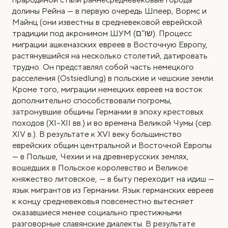
долины Рейна — в первую очередь Шпеер, Вормс и
Майнц (они известны в средневековой еврейской
традиции под акронимом ШУМ (
שו’’ם
). Процесс
миграции ашкеназских евреев в Восточную Европу,
растянувшийся на несколько столетий, датировать
трудно. Он представлял собой часть немецкого
расселения (Ostsiedlung) в польские и чешские земли.
Кроме того, миграции немецких евреев на восток
дополнительно способствовали погромы,
затронувшие общины Германии в эпоху крестовых
походов (XI–XII вв.) и во времена Великой Чумы (сер.
XIV в.). В результате к XVI веку большинство
еврейских общин центральной и Восточной Европы
— в Польше, Чехии и на древнерусских землях,
вошедших в Польское королевство и Великое
княжество литовское, — в быту переходит на идиш —
язык мигрантов из Германии. Язык германских евреев
к концу средневековья повсеместно вытесняет
оказавшиеся менее социально престижными
разговорные славянские диалекты. В результате