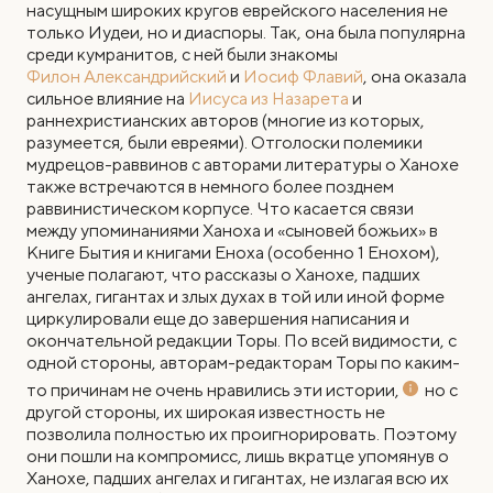
насущным широких кругов еврейского населения не
только Иудеи, но и диаспоры. Так, она была популярна
среди кумранитов, с ней были знакомы
Филон Александрийский
и
Иосиф Флавий
, она оказала
сильное влияние на
Иисуса из Назарета
и
раннехристианских авторов (многие из которых,
разумеется, были евреями). Отголоски полемики
мудрецов-раввинов с авторами литературы о Ханохе
также встречаются в немного более позднем
раввинистическом корпусе. Что касается связи
между упоминаниями Ханоха и «сыновей божьих» в
Книге Бытия и книгами Еноха (особенно 1 Енохом),
ученые полагают, что рассказы о Ханохе, падших
ангелах, гигантах и злых духах в той или иной форме
циркулировали еще до завершения написания и
окончательной редакции Торы. По всей видимости, с
одной стороны, авторам-редакторам Торы по каким-
то причинам не очень нравились эти истории,
но с
другой стороны, их широкая известность не
позволила полностью их проигнорировать. Поэтому
они пошли на компромисс, лишь вкратце упомянув о
Ханохе, падших ангелах и гигантах, не излагая всю их