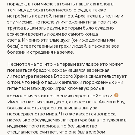
порядок, в том числе заточить павших ангелов в
темницу до эсхатологического суда, а также
истребить их детей, гигантов. Архангелы выполнили
эту миссию, но после уничтожения гигантов из их
трупов вышли злые духи, которым было суждено
всячески вредить людям до самого конца
света. Именно эти злые духи (они же демоны или
бесы) ответственны за грехи людей, а также за все
болезни и страдания на земле.
Несмотря на то, что на первый взгляд все это может
показаться бредом, сохранившаяся еврейская
литература периода Второго Храма свидетельствует
о том, что миф о падших ангелах и порожденных ими
гигантах и злых духах играл ключевую роль в
космологических воззрениях евреев той эпохи.
Именно на этих злых духов, а вовсе не на Адама и Еву,
большая часть евреев взваливала вину за
несовершенство мира. Что же касается вопроса,
насколько обсуждаемая литература была популярна в
иудаизме того периода, то большинство
специалистов считает, что она была хлебом