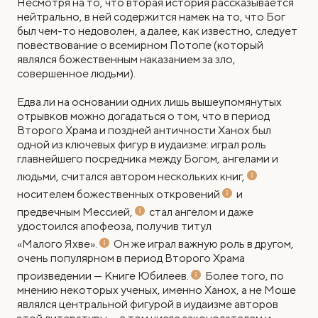
Несмотря на то, что вторая история рассказывается
нейтрально, в ней содержится намек на то, что Бог
был чем-то недоволен, а далее, как известно, следует
повествование о всемирном Потопе (который
являлся божественным наказанием за зло,
совершенное людьми).
Едва ли на основании одних лишь вышеупомянутых
отрывков можно догадаться о том, что в период
Второго Храма и поздней античности Ханох был
одной из ключевых фигур в иудаизме: играл роль
главнейшего посредника между Богом, ангелами и
людьми, считался автором
нескольких книг,
носителем божественных откровений
и
предвечным Мессией,
стал ангелом и даже
удостоился апофеоза, получив титул
«Малого Яхве».
Он же играл важную роль в другом,
очень популярном в период Второго Храма
произведении —
Книге Юбилеев.
Более того, по
мнению некоторых ученых, именно Ханох, а не Моше
являлся центральной фигурой в иудаизме авторов