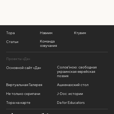
Тора
Нэвиим
Ктувим
Команда
Статьи
озвучания
Проекты «Да»
Солов'їною: свободная
Основной сайт «Да»
украинская еврейская
поэзия
Виртуальная Галерея
Ашкеназский стол
Не только скрипачи
J-Doc: истории
Тора на карте
Da for Educators