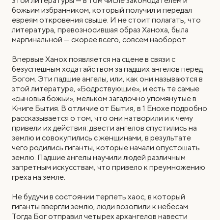
этой литературы — в том числе законодателем и
божьим избранником, который получил и передал
евреям откровения свыше. И не стоит полагать, что
литература, превозносившая образ Ханоха, была
маргинальной — скорее всего, совсем наоборот.
Впервые Ханох появляется на сцене в связи с
безуспешным ходатайством за падших ангелов перед
Богом. Эти падшие ангелы, или, как они называются в
этой литературе, «Бодрствующие», и есть те самые
«сыновья божьи», мельком загадочно упомянутые в
Книге Бытия. В отличие от Бытия, в 1 Енохе подробно
рассказывается о том, что они натворили и к чему
привели их действия: двести ангелов спустились на
землю и совокупились с женщинами, в результате
чего родились гиганты, которые начали опустошать
землю. Падшие ангелы научили людей различным
запретным искусствам, что привело к преумножению
греха на земле.
Не будучи в состоянии терпеть хаос, в который
гиганты ввергли землю, люди возопили к небесам.
Тогда Бог отправил четырех архангелов навести