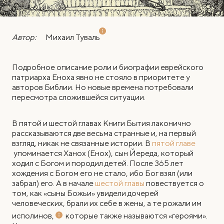
Автор:
Михаил Туваль
Подробное описание роли и биографии еврейского
патриарха Еноха явно не стояло в приоритете у
авторов Библии. Но новые времена потребовали
пересмотра сложившейся ситуации.
В
пятой и шестой главах Книги Бытия лаконично
рассказываются две весьма странные и, на первый
взгляд, никак не связанные истории. В
пятой главе
упоминается Ханох (Енох), сын Йереда, который
ходил с Богом и породил детей. После 365 лет
хождения с Богом его не стало, ибо Бог взял (или
забрал) его. А в начале
шестой главы
повествуется о
том, как «сыны Божьи» увидели дочерей
человеческих, брали их себе в жены, а те рожали им
исполинов,
которые также называются «героями».