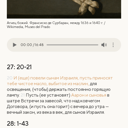
Агнец божий. Франсиско де Сурбаран, между 1636 и 1640 г. /
Wikimedia, Museo del Prado
00:00
/
16:48
27: 20-21
20
И (еще) повели сынам Израиля, пусть приносят
тебе чистое масло, выбитое из маслин,
для
освещения, (чтобы) держать постоянно горящую
лампу.
21
Пусть (ее установят)
Аарон и сыновья
в
шатре Встречи за завесой, что над ковчегом
Договора, (и пусть она горит) с вечера до утра —
вечный закон, из века в век, для сынов Израиля.
28: 1-43