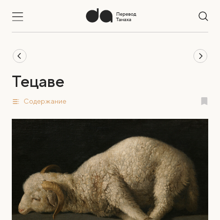
Тецаве
Содержание