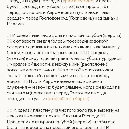
нагрудник суда (Господня)
урим и туммим,
и пусть
будут над сердцем у Аарона, когда он предстает
перед Господом, и Аарон всегда пусть носит над
сердцем перед Господом суд (Господень) над сынами
Израиля.
31
И сделай мантию эфода из чистой голубой (шерсти)
32
с отверстием для головы посередине; вокруг
отверстия должна быть тканая обшивка, как бывает у
брони, чтобы оно не разрывалось.
33
По подолу
(мантии) вокруг сделай гранаты из голубой, пурпурной
и червленой шерсти, а между ними (расположи)
золотые колокольчики:
34
золотой колокольчик и
гранат, золотой колокольчик и гранат по подолу
вокруг.
35
Пусть Аарон надевает их во время
служения — и звон их будет слышен, когда он входит в
святыню и (предстает) перед Господом и когда
выходит оттуда,
и не погибнет (Аарон).
36
И сделай пластину из чистого золота, и вырежи на
ней, как вырезают печать: Святыня Господу.
37
Прикрепи ее шнурком голубой (шерсти), чтобы она
была на тюрбане, на передней его стороне.
38
И