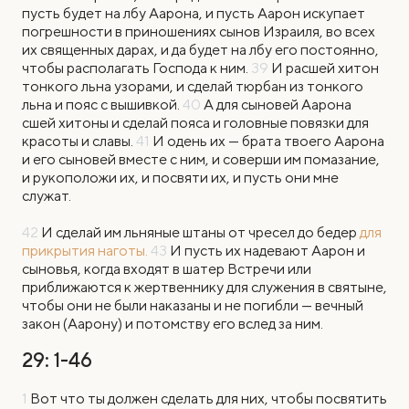
пусть будет на лбу Аарона, и пусть Аарон искупает
погрешности в приношениях сынов Израиля, во всех
их священных дарах, и да будет на лбу его постоянно,
чтобы располагать Господа к ним.
39
И расшей хитон
тонкого льна узорами, и сделай тюрбан из тонкого
льна и пояс с вышивкой.
40
А для сыновей Аарона
сшей хитоны и сделай пояса и головные повязки для
красоты и славы.
41
И одень их — брата твоего Аарона
и его сыновей вместе с ним, и соверши им помазание,
и рукоположи их, и посвяти их, и пусть они мне
служат.
42
И сделай им льняные штаны от чресел до бедер
для
прикрытия наготы.
43
И пусть их надевают Аарон и
сыновья, когда входят в шатер Встречи или
приближаются к жертвеннику для служения в святыне,
чтобы они не были наказаны и не погибли — вечный
закон (Аарону) и потомству его вслед за ним.
29: 1-46
1
В
от что ты должен сделать для них, чтобы посвятить