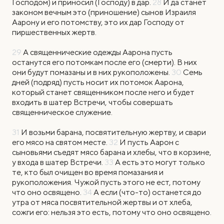
Господом) и приносил (Господу) в дар.
28
И да станет
законом вечным это (приношение) сынов Израиля
Аарону и его потомству, это их дар Господу от
пиршественных жертв.
29
А священнические одежды Аарона пусть
останутся его потомкам после его (смерти). В них
они будут помазаны и в них рукоположены.
30
Семь
дней (подряд) пусть носит их потомок Аарона,
который станет священником после него и будет
входить в шатер Встречи, чтобы совершать
священническое служение.
31
И возьми барана, посвятительную жертву, и свари
его мясо на святом месте.
32
И пусть Аарон с
сыновьями съедят мясо барана и хлебы, что в корзине,
у входа в шатер Встречи.
33
А есть это могут только
те, кто был очищен во время помазания и
рукоположения. Чужой пусть этого не ест, потому
что оно освящено.
34
А если (что-то) останется до
утра от мяса посвятительной жертвы и от хлеба,
сожги его: нельзя это есть, потому что оно освящено.