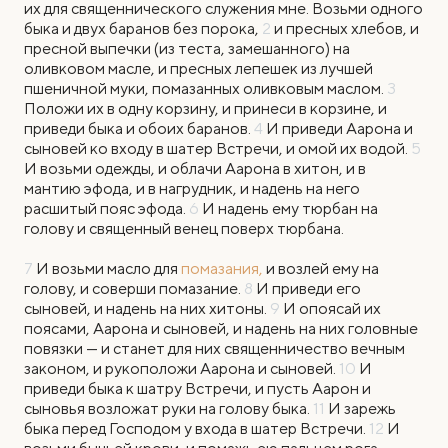
их для священнического служения мне. Возьми одного
быка и двух баранов без порока,
2
и пресных хлебов, и
пресной выпечки (из теста, замешанного) на
оливковом масле, и пресных лепешек из лучшей
пшеничной муки, помазанных оливковым маслом.
3
Положи их в одну корзину, и принеси в корзине, и
приведи быка и обоих баранов.
4
И приведи Аарона и
сыновей ко входу в шатер Встречи, и омой их водой.
5
И возьми одежды, и облачи Аарона в хитон, и в
мантию эфода, и в нагрудник, и надень на него
расшитый пояс эфода.
6
И надень ему тюрбан на
голову и священный венец поверх тюрбана.
7
И возьми масло для
помазания,
и возлей ему на
голову, и соверши помазание.
8
И приведи его
сыновей, и надень на них хитоны.
9
И опоясай их
поясами, Аарона и сыновей, и надень на них головные
повязки — и станет для них священничество вечным
законом, и рукоположи Аарона и сыновей.
10
И
приведи быка к шатру Встречи, и пусть Аарон и
сыновья возложат руки на голову быка.
11
И зарежь
быка перед Господом у входа в шатер Встречи.
12
И