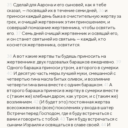
35
Сделай для Аарона и его сыновей, как я тебе
сказал, — посвящай их в течение семи дней,
36
и
приноси каждый день быка в очистительную жертву за
грех, и очищай жертвенник этим приношением, и
совершай помазание жертвенника, чтобы освятить
его.
37
Семь дней очищай жертвенник и освящай его,
и он станет святыней из святынь — каждый, кто
коснется жертвенника, освятится.
38
А вот какие жертвы ты будешь приносить на
жертвеннике: двух годовалых барашков ежедневно.
39
Одного барашка приноси утром, а второго в сумерки.
40
И десятую часть меры лучшей муки, смешанной с
четвертью гина масла битых оливок, и возлияние
четверти гина вина вместе с одним барашком.
41
А
второго барашка принеси в жертву в сумерки вместе
с (таким же) хлебным даром, как утром, и с (таким же)
возлиянием.
42
(И будет это) постоянная жертва
всесожжения во (всех) поколениях у входа в шатер
Встречи перед Господом, где я буду встречаться с
вами и говорить с тобой.
43
Там я буду встречаться с
сынами Израиля и освящаться в славе своей.
44
И