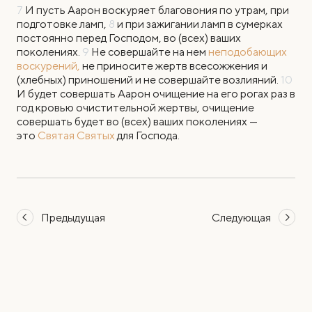
7
И пусть Аарон воскуряет благовония по утрам, при
подготовке ламп,
8
и при зажигании ламп в сумерках
постоянно перед Господом, во (всех) ваших
поколениях.
9
Не совершайте на нем
неподобающих
воскурений,
не приносите жертв всесожжения и
(хлебных) приношений и не совершайте возлияний.
10
И будет совершать Аарон очищение на его рогах раз в
год кровью очистительной жертвы, очищение
совершать будет во (всех) ваших поколениях —
это
Святая Святых
для Господа.
Предыдущая
Следующая