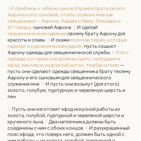
1
И приблизь к себе из сынов Израиля брата своего
Аарона и его сыновей, чтобы служили мне как
священники — Аарона, Надава и Авиу, Элеазара и
Иттамара,
сыновей Аарона.
2
И сделай
священнические одеяния
своему брату Аарону для
красоты и славы.
3
И скажи
всем мастерам, которых
наделил я художническим даром,
пусть сошьют
Аарону одежды для священнической службы.
4
И вот
одежды, которые они должны сшить: нагрудник и
эфод, мантию и узорчатый хитон, тюрбан и пояс
—
пусть они сделают одежды священника брату твоему
Аарону и его сыновьям для священнического
служения мне.
5
И пусть они возьмут (для этого)
золото, голубую, пурпурную и червленую шерсть и
лен.
6
Пусть они изготовят эфод искусной работы из
золота, голубой, пурпурной и червленой шерсти и
крученого льна.
7
Два наплечника должны быть
соединены с ним с обоих концов.
8
И разукрашенный
пояс эфода, что поверх него, должен быть одной с
ним работы — из золота, голубой, пурпурной и