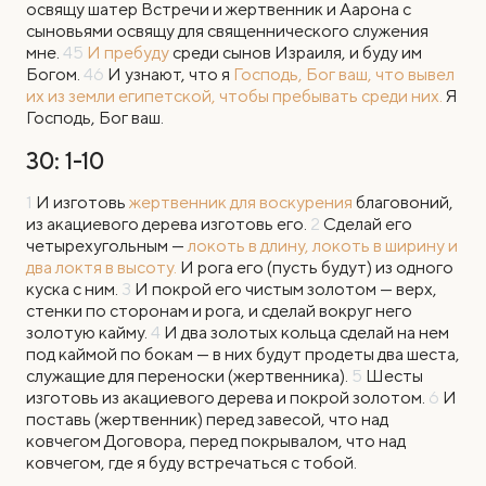
освящу шатер Встречи и жертвенник и Аарона с
сыновьями освящу для священнического служения
мне.
45
И пребуду
среди сынов Израиля, и буду им
Богом.
46
И узнают, что я
Господь, Бог ваш, что вывел
их из земли египетской, чтобы пребывать среди них.
Я
Господь, Бог ваш.
30: 1-10
1
И
изготовь
жертвенник для воскурения
благовоний,
из акациевого дерева изготовь его.
2
Сделай его
четырехугольным —
локоть в длину, локоть в ширину и
два локтя в высоту.
И рога его (пусть будут) из одного
куска с ним.
3
И покрой его чистым золотом — верх,
стенки по сторонам и рога, и сделай вокруг него
золотую кайму.
4
И два золотых кольца сделай на нем
под каймой по бокам — в них будут продеты два шеста,
служащие для переноски (жертвенника).
5
Шесты
изготовь из акациевого дерева и покрой золотом.
6
И
поставь (жертвенник) перед завесой, что над
ковчегом Договора, перед покрывалом, что над
ковчегом, где я буду встречаться с тобой.