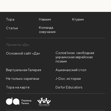
Тора
Нэвиим
Ктувим
Команда
Статьи
озвучания
Проекты «Да»
Солов'їною: свободная
Основной сайт «Да»
украинская еврейская
поэзия
Виртуальная Галерея
Ашкеназский стол
Не только скрипачи
J-Doc: истории
Тора на карте
Da for Educators