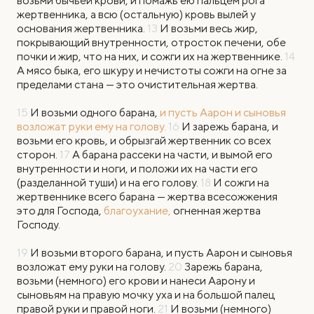
возьми бычьей крови, и помажь ею пальцем рога
жертвенника, а всю (остальную) кровь вылей у
основания жертвенника.
13
И возьми весь жир,
покрывающий внутренности, отросток печени, обе
почки и жир, что на них, и сожги их на жертвеннике.
14
А мясо быка, его шкуру и нечистоты сожги на огне за
пределами стана — это очистительная жертва.
15
И возьми одного барана,
и пусть Аарон и сыновья
возложат руки ему на голову.
16
И зарежь барана, и
возьми его кровь, и обрызгай жертвенник со всех
сторон.
17
А барана рассеки на части, и вымой его
внутренности и ноги, и положи их на части его
(разделанной туши) и на его голову.
18
И сожги на
жертвеннике всего барана — жертва всесожжения
это для Господа,
благоухание,
огненная жертва
Господу.
19
И возьми второго барана, и пусть Аарон и сыновья
возложат ему руки на голову.
20
Зарежь барана,
возьми (немного) его крови и нанеси Аарону и
сыновьям на правую мочку уха и на большой палец
правой руки и правой ноги.
21
И возьми (немного)