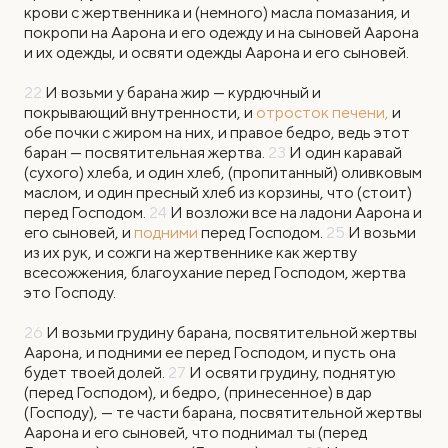
крови с жертвенника и (немного) масла помазания, и
покропи на Аарона и его одежду и на сыновей Аарона
и их одежды, и освяти одежды Аарона и его сыновей.
22
И возьми у барана жир — курдючный и
покрывающий внутренности, и
отросток печени,
и
обе почки с жиром на них, и правое бедро, ведь этот
баран — посвятительная жертва.
23
И один каравай
(сухого) хлеба, и один хлеб, (пропитанный) оливковым
маслом, и один пресный хлеб из корзины, что (стоит)
перед Господом.
24
И возложи все на ладони Аарона и
его сыновей, и
подними
перед Господом.
25
И возьми
из их рук, и сожги на жертвеннике как жертву
всесожжения, благоухание перед Господом, жертва
это Господу.
26
И возьми грудину барана, посвятительной жертвы
Аарона, и подними ее перед Господом, и пусть она
будет твоей долей.
27
И освяти грудину, поднятую
(перед Господом), и бедро, (принесенное) в дар
(Господу), — те части барана, посвятительной жертвы
Аарона и его сыновей, что поднимал ты (перед