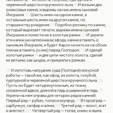
червленой шерсти и крученого льна.
9
И возьми два
ониксовых камня, и вырежь на них имена сыновей
Йисраэля.
10
Шесть имен на одном камне, а
остальные шесть имен на другом камне, по
старшинству рождения.
11
Подобно резчику по камню,
который вырезает печати, вырежи имена сыновей
Йисраэля и помести их в золотые рамки.
12
И укрепи
эти камни на наплечниках эфода, камни в память о
сыновьях Йисраэля, и будет Аарон носить их на обоих
плечах в память (о них) перед Господом.
13
И сделай
золотые рамки
14
и две цепи чистого золота, сделай
их витыми, как шнуры, и прикрепи к рамкам.
15
И изготовь нагрудник суда (Господня) искусной
работы — такой же, как эфод, из золота, голубой,
пурпурной и червленой шерсти и крученого льна.
16
Пусть он будет четырехугольным, из ткани,
сложенной вдвое, длиной в пядь и шириной в пядь.
17
Укрепи на нем оправы для четырех рядов камней.
Первый ряд — рубин, топаз и изумруд.
18
Второй ряд —
карбункул, сапфир и алмаз.
19
Третий ряд — яхонт, агат
и аметист.
20
Четвертый ряд — топаз, оникс и яшма.