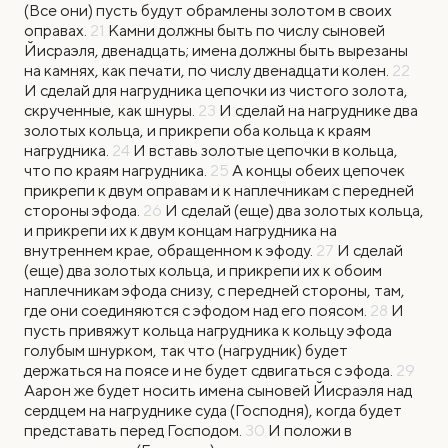
(Все они) пусть будут обрамлены золотом в своих
оправах.
21
Камни должны быть по числу сыновей
Йисраэля, двенадцать; имена должны быть вырезаны
на камнях, как печати, по числу двенадцати колен.
22
И сделай для нагрудника цепочки из чистого золота,
скрученные, как шнуры.
23
И сделай на нагруднике два
золотых кольца, и прикрепи оба кольца к краям
нагрудника.
24
И вставь золотые цепочки в кольца,
что по краям нагрудника.
25
А концы обеих цепочек
прикрепи к двум оправам и к наплечникам с передней
стороны эфода.
26
И сделай (еще) два золотых кольца,
и прикрепи их к двум концам нагрудника на
внутреннем крае, обращенном к эфоду.
27
И сделай
(еще) два золотых кольца, и прикрепи их к обоим
наплечникам эфода снизу, с передней стороны, там,
где они соединяются с эфодом над его поясом.
28
И
пусть привяжут кольца нагрудника к кольцу эфода
голубым шнурком, так что (нагрудник) будет
держаться на поясе и не будет сдвигаться с эфода.
29
Аарон же будет носить имена сыновей Йисраэля над
сердцем на нагруднике суда (Господня), когда будет
представать перед Господом.
30
И положи в