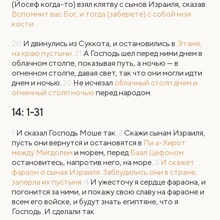
(Йосеф когда-то) взял клятву с сынов Израиля, сказав:
Вспомнит вас Бог, и тогда (заберете) с собой мои
кости.
20
И двинулись из Суккота, и остановились в
Этаме,
на краю пустыни.
21
А Господь шел перед ними днем в
облачном столпе, показывая путь, а ночью — в
огненном столпе, давая свет, так что они могли идти
днем и ночью.
22
Не исчезал
облачный столп днем и
огненный столп ночью
перед народом.
14: 1-31
1
И
сказал Господь Моше так.
2
Скажи сынам Израиля,
пусть они вернутся и остановятся в
Пи а-Хирот
между Мигдолем
и морем, перед
Баал Цефоном
остановитесь, напротив него, на море.
3
И скажет
фараон о сынах Израиля: Заблудились они в стране,
заперла их пустыня.
4
И ужесточу я сердце фараона, и
погонится за ними, и покажу свою славу на фараоне и
всем его войске, и будут знать египтяне, что я
Господь. И сделали так.