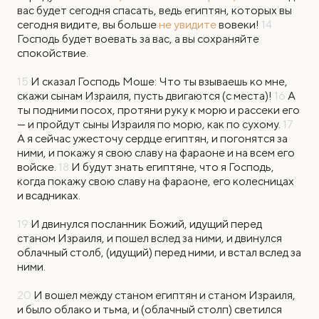
вас будет сегодня спасать, ведь египтян, которых вы
сегодня видите, вы больше
не увидите
вовеки!
14
Господь будет воевать за вас, а вы сохраняйте
спокойствие.
15
И сказал Господь Моше: Что ты взываешь ко мне,
скажи сынам Израиля, пусть двигаются (с места)!
16
А
ты подними посох, протяни руку к морю и рассеки его
— и пройдут сыны Израиля по морю, как по сухому.
17
А я сейчас ужесточу сердце египтян, и погонятся за
ними, и покажу я свою славу на фараоне и на всем его
войске.
18
И будут знать египтяне, что я Господь,
когда покажу свою славу на фараоне, его колесницах
и всадниках.
19
И двинулся посланник Божий, идущий перед
станом Израиля, и пошел вслед за ними, и двинулся
облачный столб, (идущий) перед ними, и встал вслед за
ними.
20
И вошел между станом египтян и станом Израиля,
и было облако и тьма, и (облачный столп) светился