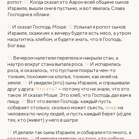
ропот.
10
Когда сказал это Аарон всей общине сынов
Израиля, вышли они в пустыню, и вот явилась Слава
Господня в облаке.
11
И сказал Господь Моше:
12
Услыхал я ропот сынов
Израиля, скажи им: к вечеру будете есть мясо, а утром
насытитесь хлебом, и будете знать, что я Господь,
Бог ваш.
13
Вечером налетели перепела и накрыли стан, а
наутро вокруг стана выпала роса.
14
И испарилась
роса, и оказалось, что пустыня покрыта чем-то
тонким, похожим на хлопья, тонким, как иней на
земле.
15
И увидели (это) сыны Израиля, и спрашивали
друг у друга:
Что это?
— потому что не знали, что это
такое. И сказал Моше: Это хлеб, что Господь дал вам в
пищу.
16
Вот что велел Господь: каждый пусть
собирает столько, сколько может съесть,
омер
на
человека по числу людей, и пусть каждый берет (и) для
тех, кто (живет) у него в шатре.
17
И делали так сыны Израиля, и собирали кто много, а
кто мало.
18
И мерили омером, и у того, кто собрал