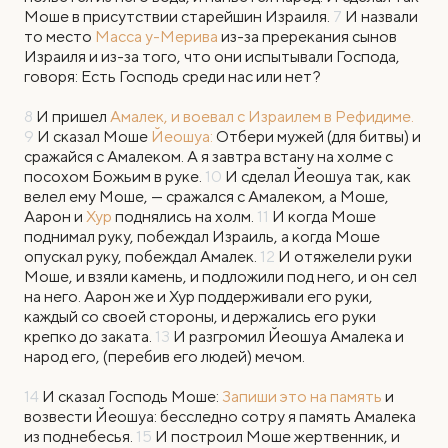
Моше в присутствии старейшин Израиля.
7
И назвали
то место
Масса у-Мерива
из-за пререкания сынов
Израиля и из-за того, что они испытывали Господа,
говоря: Есть Господь среди нас или нет?
8
И пришел
Амалек, и воевал с Израилем в Рефидиме.
9
И сказал Моше
Йеошуа:
Отбери мужей (для битвы) и
сражайся с Амалеком. А я завтра встану на холме с
посохом Божьим в руке.
10
И сделал Йеошуа так, как
велел ему Моше, — сражался с Амалеком, а Моше,
Аарон и
Хур
поднялись на холм.
11
И когда Моше
поднимал руку, побеждал Израиль, а когда Моше
опускал руку, побеждал Амалек.
12
И отяжелели руки
Моше, и взяли камень, и подложили под него, и он сел
на него. Аарон же и Хур поддерживали его руки,
каждый со своей стороны, и держались его руки
крепко до заката.
13
И разгромил Йеошуа Амалека и
народ его, (перебив его людей) мечом.
14
И сказал Господь Моше:
Запиши это на память
и
возвести Йеошуа: бесследно сотру я память Амалека
из поднебесья.
15
И построил Моше жертвенник, и