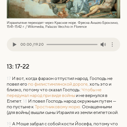
Израильтяне переходят через Красное море. Фреска Аньоло Бронзино,
1541–1542 г. / Wikimedia, Palazzo Vecchio in Florence
00:00
/
19:20
13: 17-22
17
И вот, когда фараон отпустил народ, Господь не
повел его
по филистимлянской дороге,
хоть это и
близко, потому что сказал Господь:
Чтобы не
передумал народ при виде войны
и не вернулся в
Египет.
18
И повел Господь народ окружным путем —
по пустыне к
Тростниковому морю.
Оснащенными
(для войны) вышли сыны Израиля из земли египетской.
19
А Моше забрал с собой кости Йосефа, потому что