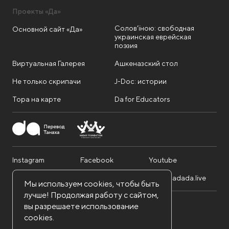
Проекты «Да»
Солов'їною: свободная
Основной сайт «Да»
украинская еврейская
поэзия
Виртуальная Галерея
Ашкеназский стол
Не только скрипачи
J-Doc: истории
Тора на карте
Da for Educators
Instagram
Facebook
Youtube
Telegram
Twitter
info@dadada.live
Мы используем cookies, чтобы быть
лучше! Продолжая работу с сайтом,
вы разрешаете использование
Nadav Foundation. Все права защищены.
cookies.
Политика конфиденциальности