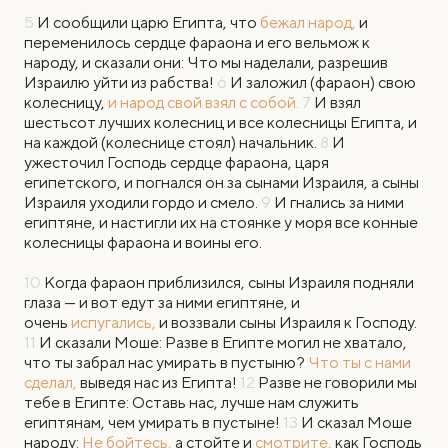
5
И сообщили царю Египта, что
бежал народ,
и
переменилось сердце фараона и его вельмож к
народу, и сказали они: Что мы наделали, разрешив
Израилю уйти из рабства!
6
И заложил (фараон) свою
колесницу,
и народ свой взял с собой.
7
И взял
шестьсот лучших колесниц и все колесницы Египта, и
на каждой (колеснице стоял) начальник.
8
И
ужесточил Господь сердце фараона, царя
египетского, и погнался он за сынами Израиля, а сыны
Израиля уходили гордо и смело.
9
И гнались за ними
египтяне, и настигли их на стоянке у моря все конные
колесницы фараона и воины его.
10
Когда фараон приблизился, сыны Израиля подняли
глаза — и вот едут за ними египтяне, и
очень
испугались,
и воззвали сыны Израиля к Господу.
11
И сказали Моше: Разве в Египте могил не хватало,
что ты забрал нас умирать в пустыню?
Что ты с нами
сделал,
выведя нас из Египта!
12
Разве не говорили мы
тебе в Египте: Оставь нас, лучше нам служить
египтянам, чем умирать в пустыне!
13
И сказал Моше
народу:
Не бойтесь,
а стойте и
смотрите,
как Господь