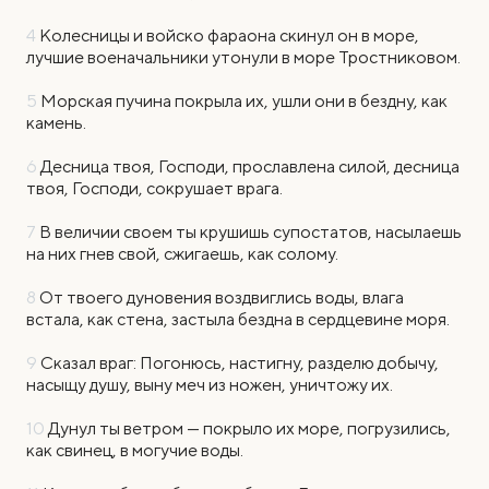
4
Колесницы и войско фараона скинул он в море,
лучшие военачальники утонули в море Тростниковом.
5
Морская пучина покрыла их, ушли они в бездну, как
камень.
6
Десница твоя, Господи, прославлена силой, десница
твоя, Господи, сокрушает врага.
7
В величии своем ты крушишь супостатов, насылаешь
на них гнев свой, сжигаешь, как солому.
8
От твоего дуновения воздвиглись воды, влага
встала, как стена, застыла бездна в сердцевине моря.
9
Сказал враг: Погонюсь, настигну, разделю добычу,
насыщу душу, выну меч из ножен, уничтожу их.
10
Дунул ты ветром — покрыло их море, погрузились,
как свинец, в могучие воды.