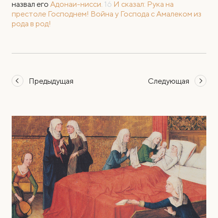
назвал его
Адонаи-нисси.
16
И сказал: Рука на
престоле Господнем! Война у Господа с Амалеком из
рода в род!
Предыдущая
Следующая