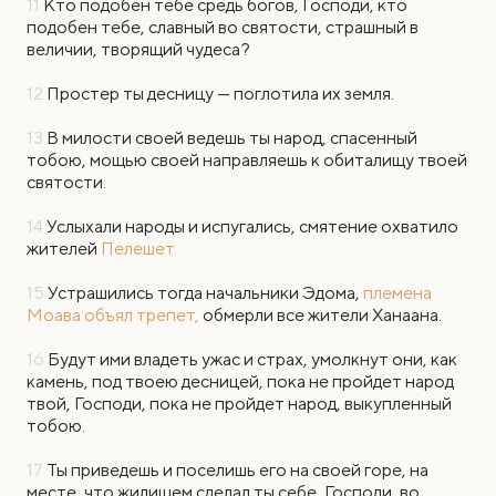
11
Кто подобен тебе средь богов, Господи, кто
подобен тебе, славный во святости, страшный в
величии, творящий чудеса?
12
Простер ты десницу — поглотила их земля.
13
В милости своей ведешь ты народ, спасенный
тобою, мощью своей направляешь к обиталищу твоей
святости.
14
Услыхали народы и испугались, смятение охватило
жителей
Пелешет.
15
Устрашились тогда начальники Эдома,
племена
Моава объял трепет,
обмерли все жители Ханаана.
16
Будут ими владеть ужас и страх, умолкнут они, как
камень, под твоею десницей, пока не пройдет народ
твой, Господи, пока не пройдет народ, выкупленный
тобою.
17
Ты приведешь и поселишь его на своей горе, на
месте, что жилищем сделал ты себе, Господи, во