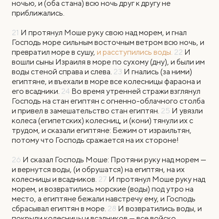
ночью, и (оба стана) всю ночь друг к другу не
приближались.
21
И протянул Моше руку свою над морем, и гнал
Господь море сильным восточным ветром всю ночь, и
превратил море в сушу,
и расступились воды.
22
И
вошли сыны Израиля в море по сухому (дну), и были им
воды стеной справа и слева.
23
И гнались (за ними)
египтяне, и въехали в море все колесницы фараона и
его всадники.
24
Во время утренней стражи взглянул
Господь на стан египтян с огненно-облачного столба
и привел в замешательство стан египтян.
25
И увязли
колеса (египетских) колесниц, и (кони) тянули их с
трудом, и сказали египтяне: Бежим от израильтян,
потому что Господь сражается на их стороне!
26
И сказал Господь Моше: Протяни руку над морем —
и вернутся воды, (и обрушатся) на египтян, на их
колесницы и всадников.
27
И протянул Моше руку над
морем, и возвратились морские (воды) под утро на
место, а египтяне бежали навстречу ему, и Господь
сбрасывал египтян в море.
28
И возвратились воды, и
покрыли колесницы и всадников — все войско