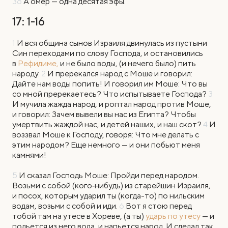
36
А омер — одна десятая эфы.
17: 1-16
1
И
вся община сынов Израиля двинулась из пустыни
Син переходами по слову Господа, и остановились
в
Рефидиме,
и не было воды, (и нечего было) пить
народу.
2
И пререкался народ с Моше и говорил:
Дайте нам воды попить! И говорил им Моше: Что вы
со мной пререкаетесь? Что испытываете Господа?
3
И мучила жажда народ, и роптал народ против Моше,
и говорил: Зачем вывели вы нас из Египта? Чтобы
умертвить жаждой нас, и детей наших, и наш скот?
4
И
воззвал Моше к Господу, говоря: Что мне делать с
этим народом? Еще немного — и они побьют меня
камнями!
5
И сказал Господь Моше: Пройди перед народом.
Возьми с собой (кого‑нибудь) из старейшин Израиля,
и посох, которым ударил ты (когда-то) по нильским
водам, возьми с собой и иди.
6
Вот я стою перед
тобой там на утесе в Хореве, (а ты)
ударь по утесу
— и
польется из него вода, и напьется народ. И сделал так