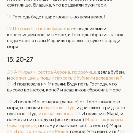
святилище, Владыка, что воздвигли руки твои.
18
Господь будет царствовать во веки веков!
19
Потому что кони фараона
со всадниками и
колесницами вошли в море, и Господь обратил на них
воды моря, а сыны Израиля прошли по суше посреди
моря.
15: 20-27
20
А Мирьям, сестра Аарона, пророчица,
взяла бубен,
и
все женщины пошли плясать с бубнами вслед за ней.
21
И подпевала им Мирьям: Буду петь Господу, что
высоко вознесся, коней и всадников сбросил в море.
22
И повел Моше народ (дальше) от Тростникового
моря, и пришли в
пустыню Шур,
и двигались три дня по
пустыне Шур,
и не нашли воды.
23
И пришли в Марá, и
не могли пить воду из (источников)
Марá, так как она
была горькой,
потому и называется (то место) Марá.
24
И роптал народ на Моше,
говоря: Что нам пить?
25