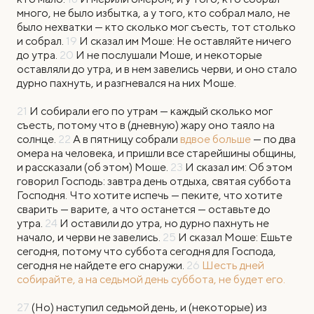
много, не было избытка, а у того, кто собрал мало, не
было нехватки — кто сколько мог съесть, тот столько
и собрал.
19
И сказал им Моше: Не оставляйте ничего
до утра.
20
И не послушали Моше, и некоторые
оставляли до утра, и в нем завелись черви, и оно стало
дурно пахнуть, и разгневался на них Моше.
21
И собирали его по утрам — каждый сколько мог
съесть, потому что в (дневную) жару оно таяло на
солнце.
22
А в пятницу собрали
вдвое больше
— по два
омера на человека, и пришли все старейшины общины,
и рассказали (об этом) Моше.
23
И сказал им: Об этом
говорил Господь: завтра день отдыха, святая суббота
Господня. Что хотите испечь — пеките, что хотите
сварить — варите, а что останется — оставьте до
утра.
24
И оставили до утра, но дурно пахнуть не
начало, и черви не завелись.
25
И сказал Моше: Ешьте
сегодня, потому что суббота сегодня для Господа,
сегодня не найдете его снаружи.
26
Шесть дней
собирайте, а на седьмой день суббота, не будет его.
27
(Но) наступил седьмой день, и (некоторые) из