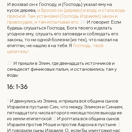
И воззвал он к Господу, и (Господь) указал ему на
кусок дерева,
и бросил он (дерево) в воду, и стала вода
пресной.
Там установил (Господь Израилю) закон и
правосудие, и там испытывал его.
26
И говорил: Если
будешь слушаться Господа, Бога твоего и делать
угодное ему, слушать его заповеди и соблюдать его
законы, то ни одной болезни (из тех), что наслал на
египтян, не нашлю я на тебя. Я
Господь, твой
целитель!
27
И пришли в Элим, где двенадцать источников и
семьдесят финиковых пальм, и остановились там у
воды.
16: 1-36
1
И
двинулись из Элима, и пришла вся община сынов
Израиля в пустыню Син, что между Элимом и Синаем,
пятнадцатого числа второго месяца после выхода ее
из земли египетской.
2
И роптала вся община сынов
Израиля против Моше и против Аарона в пустыне.
3
И говорили сыны Израиля: О, если бы уничтожил нас