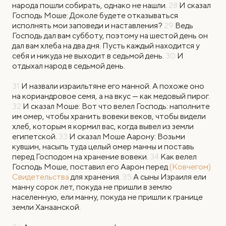
народа пошли собирать, однако не нашли.
28
И сказал
Господь Моше: Доколе будете отказываться
исполнять мои заповеди и наставления?
29
Ведь
Господь дал вам субботу, поэтому на шестой день он
дал вам хлеба на два дня. Пусть каждый находится у
себя и никуда не выходит в седьмой день.
30
И
отдыхал народ в седьмой день.
31
И назвали израильтяне его манной. А похоже оно
на кориандровое семя, а на вкус — как медовый пирог.
32
И сказал Моше: Вот что велел Господь: наполните
им омер, чтобы хранить вовеки веков, чтобы видели
хлеб, которым я кормил вас, когда вывел из земли
египетской.
33
И сказал Моше Аарону: Возьми
кувшин, насыпь туда целый омер манны и поставь
перед Господом на хранение вовеки.
34
Как велел
Господь Моше, поставил его Аарон перед
(Ковчегом)
Свидетельства
для хранения.
35
А сыны Израиля ели
манну сорок лет, покуда не пришли в землю
населенную, ели манну, покуда не пришли к границе
земли Ханаанской.