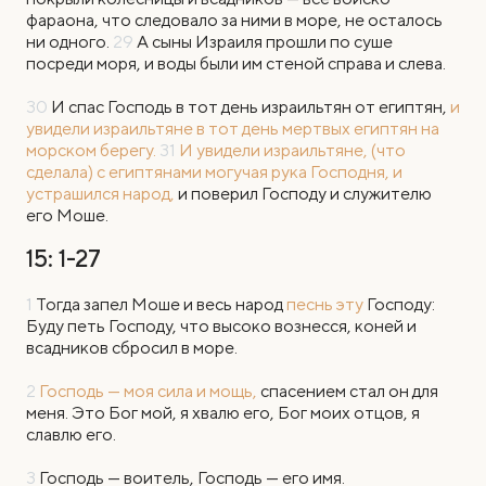
фараона, что следовало за ними в море, не осталось
ни одного.
29
А сыны Израиля прошли по суше
посреди моря, и воды были им стеной справа и слева.
30
И спас Господь в тот день израильтян от египтян,
и
увидели израильтяне в тот день мертвых египтян на
морском берегу.
31
И увидели израильтяне, (что
сделала) с египтянами могучая рука Господня, и
устрашился народ,
и поверил Господу и служителю
его Моше.
15: 1-27
1
Тогда запел Моше и весь народ
песнь эту
Господу:
Буду петь Господу, что высоко вознесся, коней и
всадников сбросил в море.
2
Господь — моя сила и мощь,
спасением cтал он для
меня. Это Бог мой, я хвалю его, Бог моих отцов, я
славлю его.
3
Господь — воитель, Господь — его имя.