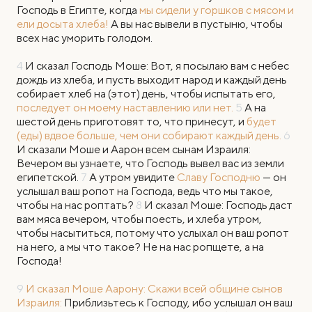
Господь в Египте, когда
мы сидели у горшков с мясом и
ели досыта хлеба!
А вы нас вывели в пустыню, чтобы
всех нас уморить голодом.
4
И сказал Господь Моше: Вот, я посылаю вам с небес
дождь из хлеба, и пусть выходит народ и каждый день
собирает хлеб на (этот) день, чтобы испытать его,
последует он моему наставлению или нет.
5
А на
шестой день приготовят то, что принесут, и
будет
(еды) вдвое больше, чем они собирают каждый день.
6
И сказали Моше и Аарон всем сынам Израиля:
Вечером вы узнаете, что Господь вывел вас из земли
египетской.
7
А утром увидите
Славу Господню
— он
услышал ваш ропот на Господа, ведь что мы такое,
чтобы на нас роптать?
8
И сказал Моше: Господь даст
вам мяса вечером, чтобы поесть, и хлеба утром,
чтобы насытиться, потому что услыхал он ваш ропот
на него, а мы что такое? Не на нас ропщете, а на
Господа!
9
И сказал Моше Аарону: Скажи всей общине сынов
Израиля:
Приблизьтесь к Господу, ибо услышал он ваш