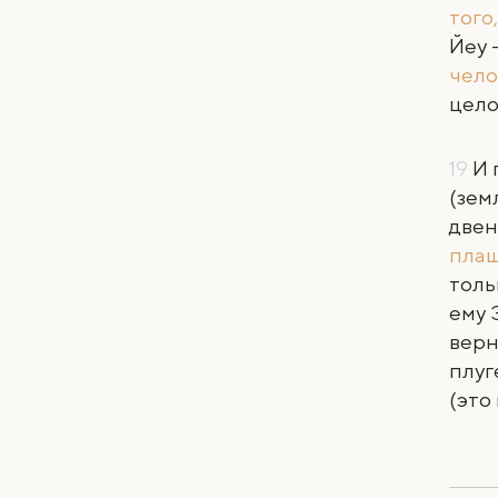
того
Йеу 
чело
цело
19
И 
(зем
двен
пла
тол
ему 
верн
плуг
(это