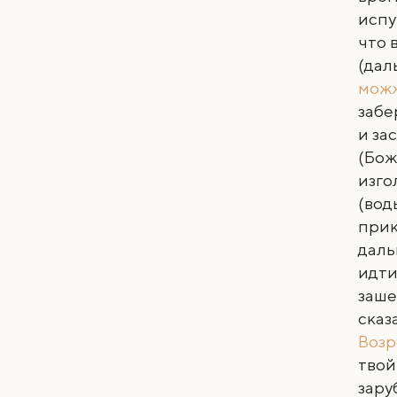
испу
что 
(дал
мож
забе
и за
(Бож
изго
(вод
прик
даль
идти
заше
сказ
Возр
твой
зару