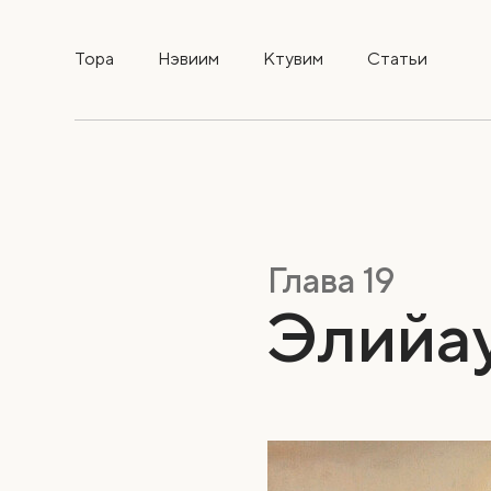
Тора
Нэвиим
Ктувим
Статьи
Глава 19
Элийау