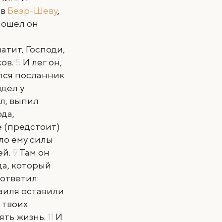
 в
Беэр-Шеву
,
пошел он
Хватит, Господи,
ков.
5
И лег он,
улся посланник
идел у
ел, выпил
да,
е (предстоит)
ало ему силы
ей.
9
Там он
да, который
 ответил:
раиля оставили
 твоих
нять жизнь.
11
И