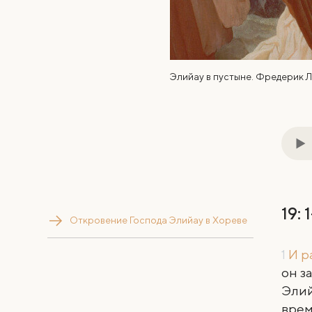
Элийау в пустыне. Фредерик Ле
19: 
Откровение Господа Элийау в Хореве
1
И р
он з
Элий
врем