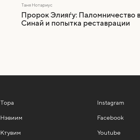
Таня Нотариус
Пророк Элияѓу: Паломничество 
Синай и попытка реставрации
Тора
Instagram
Нэвиим
Facebook
Ктувим
Youtube