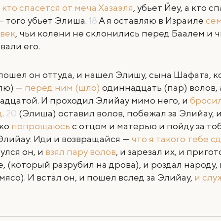
, кто спасется от меча Хазаэля
, убьет Йеу, а кто с
— того убьет Элиша.
18
А я оставляю в Израиле
сем
век
, чьи колени не склонились перед Баалем и ч
вали его.
пошел он оттуда, и нашел Элишу, сына Шафата, 
лю) —
перед ним (шло)
одиннадцать (пар) волов, 
адцатой. И проходил Элийау мимо него, и
бросил
щ
.
20
(Элиша) оставил волов, побежал за Элийау, и 
ько
попрощаюсь
с отцом и матерью и пойду за то
Элийау: Иди и возвращайся —
что я такого тебе с
улся он, и
взял пару волов
, и зарезал их, и приго
е, (который разрубил на дрова), и роздал народу,
 мясо). И встал он, и пошел вслед за Элийау,
и слу