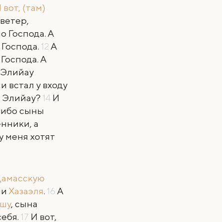
 вот, (там)
 ветер,
 Господа. А
 Господа.
12
А
 Господа. А
 Элийау
и встал у входу
), Элийау?
14
И
, ибо сыны
нники, а
у меня хотят
Дамасскую
ми
Хазаэля
.
16
А
шу
, сына
себя.
17
И вот,