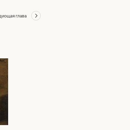
дующая
глава