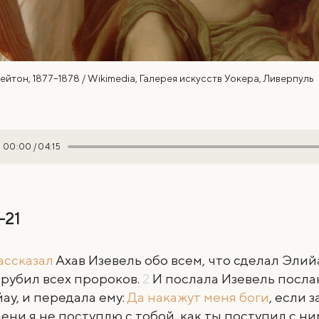
йтон, 1877–1878 / Wikimedia, Галерея искусств Уокера, Ливерпуль
00:00
/
04:15
1-21
ассказал
Ахав Изевель обо всем, что сделал Элийау
арубил всех пророков.
2
И послала Изевель посла
ау, и передала ему:
Да накажут меня
боги
, если 
ени я не поступлю с тобой, как ты поступил с ни