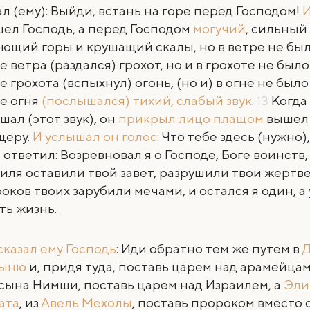
ал (ему): Выйди, встань на горе перед Господом!
И
ел Господь, а перед Господом
могучий
, сильный
ющий горы и крушащий скалы, но в ветре не было
е ветра (раздался) грохот, но и в грохоте не было
е грохота (вспыхнул) огонь, (но и) в огне не было
е огня
(послышался) тихий, слабый звук
.
13
Когда
шал (этот звук), он
прикрыл лицо плащом
вышел 
щеру.
И услышал он голос
: Что тебе здесь (нужно
) ответил: Возревновал я о Господе, Боге воинств
иля оставили твой завет, разрушили твои жертве
оков твоих зарубили мечами, и остался я один, а 
ть жизнь.
сказал ему Господь
: Иди обратно тем же путем в
тыню
и, придя туда, поставь царем над арамейца
 сына Нимши, поставь царем над Израилем, а
Эли
ата
, из
Авель Мехолы
, поставь пророком вместо 