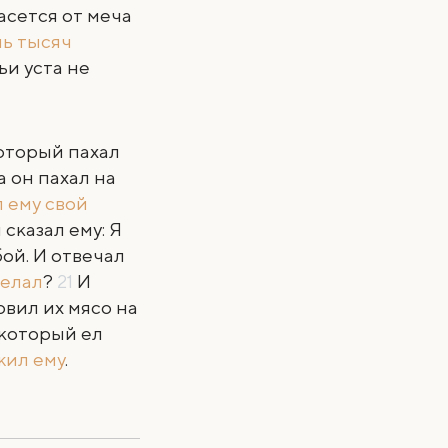
пасется от меча
ь тысяч
ьи уста не
который пахал
а он пахал на
 ему свой
сказал ему: Я
бой. И отвечал
делал
?
21
И
товил их мясо на
 который ел
жил ему
.