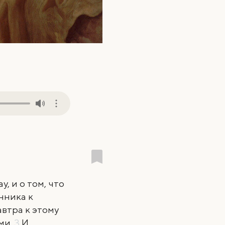
, и о том, что
нника к
завтра к этому
ми.
3
И