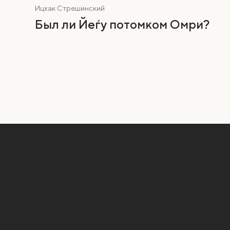
Ицхак Стрешинский
Был ли Йеѓу потомком Омри?