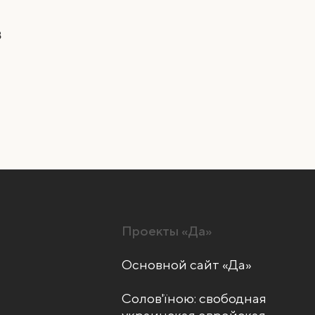
в
Проекты «Да»
Основной сайт «Да»
Солов'їною: свободная