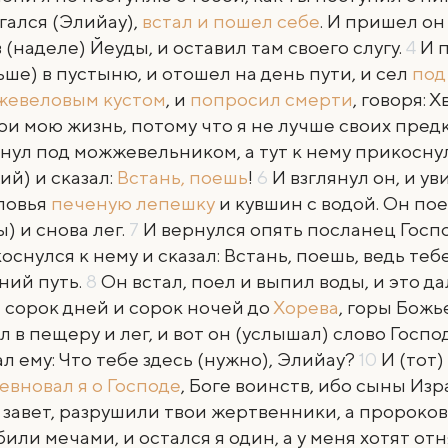
гался (Элийау),
встал и пошел себе
. И пришел он
в (наделе) Йеуды, и оставил там своего слугу.
4
И 
ьше) в пустыню, и отошел на день пути, и сел
под
жевеловым кустом
, и
попросил смерти
, говоря: 
ри мою жизнь, потому что я не лучше своих пред
снул под можжевельником, а тут к нему прикосн
ий) и сказал:
Встань, поешь
!
6
И взглянул он, и ув
ловья
печеную лепешку
и кувшин с водой. Он по
ы) и снова лег.
7
И вернулся опять посланец Госпо
оснулся к нему и сказал: Встань, поешь, ведь теб
ний путь.
8
Он встал, поел и выпил воды, и это д
 сорок дней и сорок ночей до
Хорева
, горы Божь
л в пещеру и лег, и вот он (услышал) слово Госпо
ал ему: Что тебе здесь (нужно), Элийау?
10
И (тот)
евновал я о Господе
, Боге воинств, ибо сыны Из
 завет, разрушили твои жертвенники, а пророков
били мечами, и остался я один, а у меня хотят от