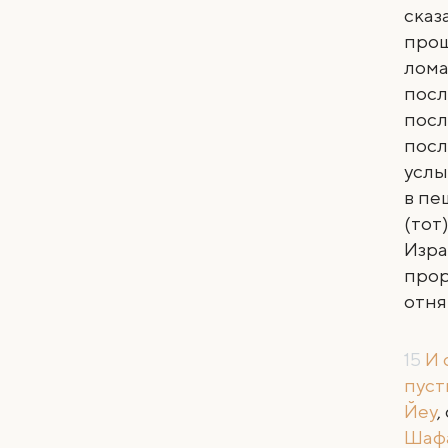
сказ
прош
лома
посл
посл
посл
услы
в пе
(тот
Изра
прор
отня
15
И 
пус
Йеу
,
Шаф