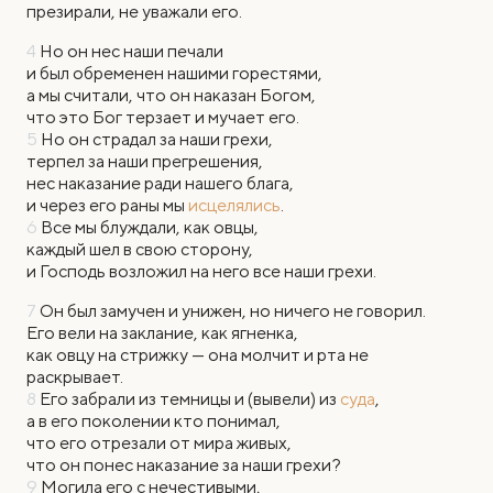
презирали, не уважали его.
4
Но он нес наши печали
и был обременен нашими горестями,
а мы считали, что он наказан Богом,
что это Бог терзает и мучает его.
5
Но он страдал за наши грехи,
терпел за наши прегрешения,
нес наказание ради нашего блага,
и через его раны мы
исцелялись
.
6
Все мы блуждали, как овцы,
каждый шел в свою сторону,
и Господь возложил на него все наши грехи.
7
Он был замучен и унижен, но ничего не говорил.
Его вели на заклание, как ягненка,
как овцу на стрижку — она молчит и рта не
раскрывает.
8
Его забрали из темницы и (вывели) из
суда
,
а в его поколении кто понимал,
что его отрезали от мира живых,
что он понес наказание за наши грехи?
9
Могила его с нечестивыми,