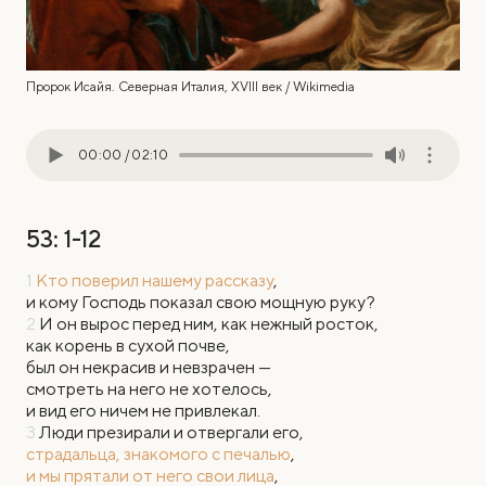
Пророк Исайя. Северная Италия, XVIII век / Wikimedia
00:00
/
02:10
53: 1-12
1
Кто поверил нашему рассказу
,
и кому Господь показал свою мощную руку?
2
И он вырос перед ним, как нежный росток,
как корень в сухой почве,
был он некрасив и невзрачен —
смотреть на него не хотелось,
и вид его ничем не привлекал.
3
Люди презирали и отвергали его,
страдальца, знакомого с печалью
,
и мы прятали от него свои лица
,