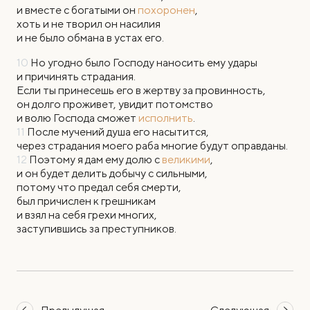
и вместе с богатыми он
похоронен
,
хоть и не творил он насилия
и не было обмана в устах его.
10
Но угодно было Господу наносить ему удары
и причинять страдания.
Если ты принесешь его в жертву за провинность,
он долго проживет, увидит потомство
и волю Господа сможет
исполнить
.
11
После мучений душа его насытится,
через страдания моего раба многие будут оправданы.
12
Поэтому я дам ему долю с
великими
,
и он будет делить добычу с сильными,
потому что предал себя смерти,
был причислен к грешникам
и взял на себя грехи многих,
заступившись за преступников.