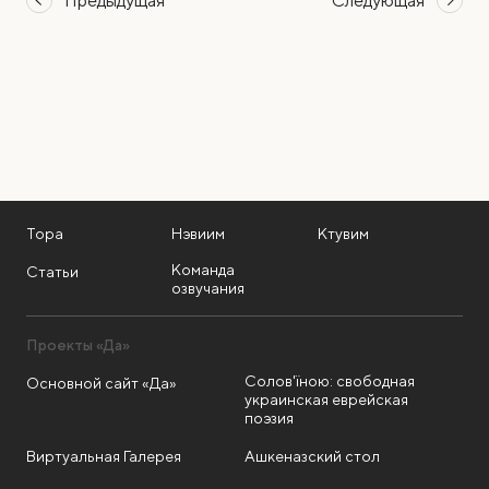
Предыдущая
Следующая
Тора
Нэвиим
Ктувим
Команда
Статьи
озвучания
Проекты «Да»
Солов'їною: свободная
Основной сайт «Да»
украинская еврейская
поэзия
Виртуальная Галерея
Ашкеназский стол