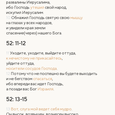
развалины Иерусалима,
ибо Господь
утешил
свой народ,
искупил Иерусалим.
10
Обнажил Господь святую свою
мышцу
на глазах у всех народов,
и увидели края земли
спасение(через) нашего Бога.
52: 11-12
11
Уходите, уходите, выйдите оттуда,
к нечистому не прикасайтесь
,
уйдите оттуда,
носители сосудов Господа
.
12
Потому что не поспешно вы будете выходить
и не бегством
спасаться
,
ибо впереди вас идет Господь,
а позади вас Бог
Израиля
.
52: 13-15
13
Вот, слуга мой ведет себя мудро
.
Он высок, возвышен, вознесен высоко.