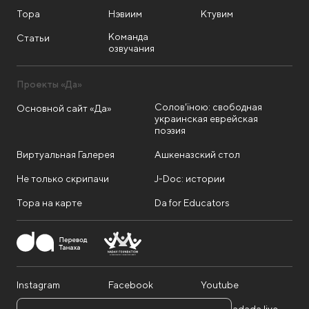
Тора
Нэвиим
Ктувим
Команда
Статьи
озвучания
Проекты «Да»
Солов'їною: свободная
Основной сайт «Да»
украинская еврейская
поэзия
Виртуальная Галерея
Ашкеназский стол
Не только скрипачи
J-Doc: истории
Тора на карте
Da for Educators
Instagram
Facebook
Youtube