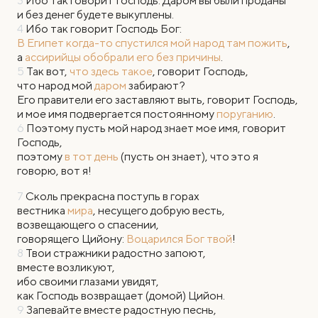
3
Ибо так говорит Господь: Даром вы были проданы
и без денег будете выкуплены.
4
Ибо так говорит Господь Бог:
В Египет когда-то спустился мой народ там пожить
,
а
ассирийцы обобрали его без причины
.
5
Так вот,
что здесь такое
, говорит Господь,
что народ мой
даром
забирают?
Его правители его заставляют выть, говорит Господь,
и мое имя подвергается постоянному
поруганию
.
6
Поэтому пусть мой народ знает мое имя, говорит
Господь,
поэтому
в тот день
(пусть он знает), что это я
говорю, вот я!
7
Сколь прекрасна поступь в горах
вестника
мира
, несущего добрую весть,
возвещающего о спасении,
говорящего Цийону:
Воцарился Бог твой
!
8
Твои стражники радостно запоют,
вместе возликуют,
ибо своими глазами увидят,
как Господь возвращает (домой) Цийон.
9
Запевайте вместе радостную песнь,