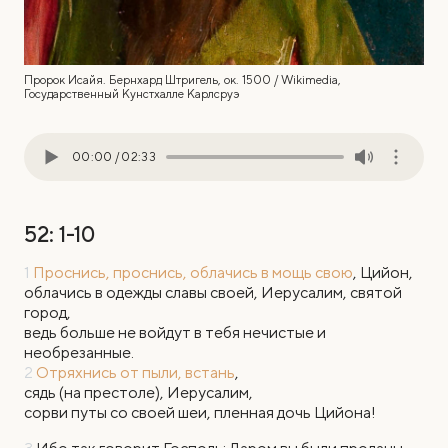
Пророк Исайя. Бернхард Штригель, ок. 1500 / Wikimedia,
Государственный Кунстхалле Карлсруэ
00:00
/
02:33
52: 1-10
1
Проснись, проснись, облачись в мощь свою
, Цийон,
облачись в одежды славы своей, Иерусалим, святой
город,
ведь больше не войдут в тебя нечистые и
необрезанные.
2
Отряхнись от пыли, встань
,
сядь (на престоле), Иерусалим,
сорви путы со своей шеи, пленная дочь Цийона!