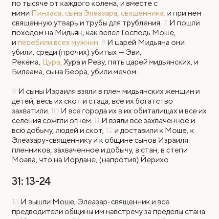
по тысяче от каждого колена, и вместе с
ними
Пинхаса, сына Элеазара, священника,
и при нем
священную утварь и трубы для трубления.
7
И пошли
походом на Мидьян, как велел Господь Моше,
и
перебили всех мужчин.
8
И царей Мидьяна они
убили, среди (прочих) убитых — Эви,
Рекема,
Цура,
Хура и Реву, пять царей мидьянских, и
Билеама, сына Беора, убили мечом.
9
И сыны Израиля взяли в плен мидьянских женщин и
детей, весь их скот и стада, все их богатство
захватили.
10
И все города их в их обиталищах и все их
селения сожгли огнем.
11
И взяли все захваченное и
всю добычу, людей и скот,
12
и доставили к Моше, к
Элеазару-священнику и к общине сынов Израиля
пленников, захваченное и добычу, в стан, в степи
Моава, что на Иордане, (напротив) Йерихо.
31: 13-24
13
И вышли Моше, Элеазар-священник и все
предводители общины им навстречу за пределы стана.