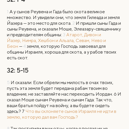
1
А
у сынов Реувена и Гада было скота великое
множество. И увидели они, что земля Гилеада и земля
Йазера — это место для скота.
2
И пришли сыны Гада и
сыны Реувена, и сказали Моше, Элеазару-священнику
и предводителям общины:
3
Атарот, Дивон и
Йазер,
Нимра, Хешбон и Альала,
Севам, Нево и
Беон
—
4
земля, которую Господь завоевал для
общины Израиля, хороша для скота, а у рабов твоих
есть скот.
32: 5-15
5
И сказали: Если обрели мы милость в очах твоих,
пусть эта земля будет передана рабам твоим во
владение; не заставляйте нас переходить Иордан. 6 И
сказал Моше сынам Реувена и сынам Гада: Так что,
ваши братья пойдут на войну, а вы будете сидеть
здесь? 7
Что вы склоняете сынов Израиля не идти в
землю, которую дал вам Господь?
8
Так поступили ваши отцы, когда я послал их из