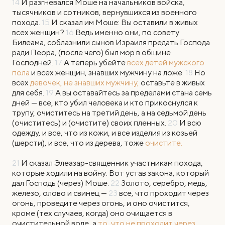
14
И разгневался Моше на начальников войска,
тысячников и сотников, вернувшихся из военного
похода.
15
И сказал им Моше: Вы оставили в живых
всех женщин?
16
Ведь именно они, по совету
Билеама, соблазнили сынов Израиля предать Господа
ради Пеора, (после чего) был мор в общине
Господней.
17
А теперь убейте
всех детей мужского
пола
и всех женщин, знавших мужчину на ложе.
18
Но
всех
девочек, не знавших мужчину,
оставьте в живых
для себя.
19
А вы оставайтесь за пределами стана семь
дней — все, кто убил человека и кто прикоснулся к
трупу, очиститесь на третий день, а на седьмой день
(очиститесь) и (очистите) своих пленных.
20
И всю
одежду, и все, что из кожи, и все изделия из козьей
(шерсти), и все, что из дерева, тоже
очистите.
21
И сказал Элеазар-священник участникам похода,
которые ходили на войну: Вот устав закона, который
дал Господь (через) Моше.
22
Золото, серебро, медь,
железо, олово и свинец —
23
все, что проходит через
огонь, проведите через огонь, и оно очистится,
кроме (тех случаев, когда) оно очищается в
очистительной воде, а
то, что не проходит через