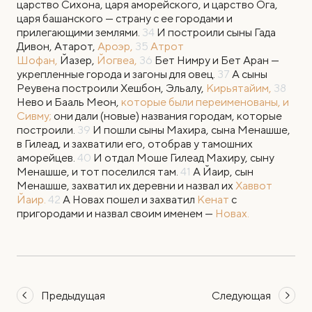
царство Сихона, царя аморейского, и царство Ога,
царя башанского — страну с ее городами и
прилегающими землями.
34
И построили сыны Гада
Дивон, Атарот,
Ароэр,
35
Атрот
Шофан,
Йазер,
Йогвеа,
36
Бет Нимру и Бет Аран —
укрепленные города и загоны для овец.
37
А сыны
Реувена построили Хешбон, Эльалу,
Кирьятайим,
38
Нево и Бааль Меон,
которые были переименованы, и
Сивму;
они дали (новые) названия городам, которые
построили.
39
И пошли сыны Махира, сына Менашше,
в Гилеад, и захватили его, отобрав у тамошних
аморейцев.
40
И отдал Моше Гилеад Махиру, сыну
Менашше, и тот поселился там.
41
А Йаир, сын
Менашше, захватил их деревни и назвал их
Хаввот
Йаир.
42
А Новах пошел и захватил
Кенат
с
пригородами и назвал своим именем —
Новах.
Предыдущая
Следующая