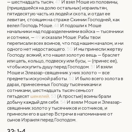
— шестнадцать тысяч.
47
И взял Моше из половины,
(пришедшейся на долю остальных) израильтян,
пятидесятую часть из людей и скота, и отдал ее
левитам, стоящим на страже Скинии Господней, как
велел Господь Моше.
48
И подошли к Моше
начальники над подразделениями войска — тысячники
и сотники, —
49
и сказали Моше: Рабы твои
переписали всех воинов, что под нашим началом, и ни
одного нет недостающего.
50
И мы принесли жертву
Господу: всякий, кто нашел золотую вещь — браслет
или цепь, кольцо, подвеску или бусы, — (принес ее),
чтобы искупить душу перед Господом.
51
И взяли
Моше и Элеазар-священник у них золото — все
предметы искусной работы.
52
И было всего золота в
дарах, принесенных Господу тысячниками и
сотниками, шестнадцать тысяч семьсот
пятьдесят
шекелей
.
53
(А простые) воины брали
добычу каждый для себя.
54
И взяли Моше и Элеазар-
священник золото у тысячников и сотников, и
принесли его в шатер Встречи в напоминание от
сынов Израиля перед Господом.
32: 1-4