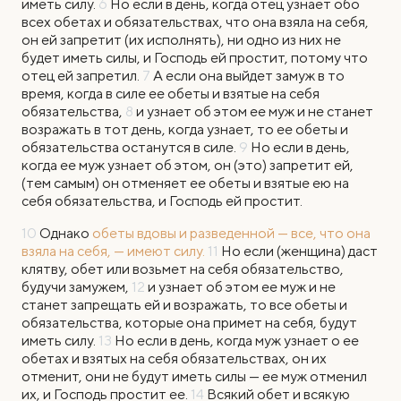
иметь силу.
6
Но если в день, когда отец узнает обо
всех обетах и обязательствах, что она взяла на себя,
он ей запретит (их исполнять), ни одно из них не
будет иметь силы, и Господь ей простит, потому что
отец ей запретил.
7
А если она выйдет замуж в то
время, когда в силе ее обеты и взятые на себя
обязательства,
8
и узнает об этом ее муж и не станет
возражать в тот день, когда узнает, то ее обеты и
обязательства останутся в силе.
9
Но если в день,
когда ее муж узнает об этом, он (это) запретит ей,
(тем самым) он отменяет ее обеты и взятые ею на
себя обязательства, и Господь ей простит.
10
Однако
обеты вдовы и разведенной — все, что она
взяла на себя, — имеют силу.
11
Но если (женщина) даст
клятву, обет или возьмет на себя обязательство,
будучи замужем,
12
и узнает об этом ее муж и не
станет запрещать ей и возражать, то все обеты и
обязательства, которые она примет на себя, будут
иметь силу.
13
Но если в день, когда муж узнает о ее
обетах и взятых на себя обязательствах, он их
отменит, они не будут иметь силы — ее муж отменил
их, и Господь простит ее.
14
Всякий обет и всякую