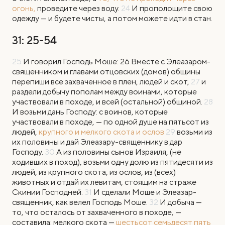
огонь,
проведите через воду.
24
И прополощите свою
одежду — и будете чисты, а потом можете идти в стан.
31: 25-54
25
И говорил Господь Моше: 26 Вместе с Элеазаром-
священником и главами отцовских (домов) общины
перепиши все захваченное в плен, людей и скот,
27
и
раздели добычу пополам между воинами, которые
участвовали в походе, и всей (остальной) общиной.
28
И возьми дань Господу: с воинов, которые
участвовали в походе, — по одной душе на пятьсот из
людей,
крупного и мелкого скота и ослов
29
возьми из
их половины и дай Элеазару-священнику в дар
Господу.
30
А из половины сынов Израиля, (не
ходивших в поход), возьми одну долю из пятидесяти из
людей, из крупного скота, из ослов, из (всех)
животных и отдай их левитам, стоящим на страже
Скинии Господней.
31
И сделали Моше и Элеазар-
священник, как велел Господь Моше.
32
И добыча —
то, что осталось от захваченного в походе, —
составила: мелкого скота —
шестьсот семьдесят пять