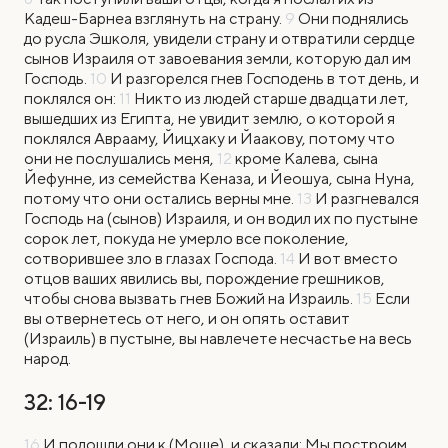
Кадеш-Барнеа взглянуть на страну.
9
Они поднялись
до русла Эшколя, увидели страну и отвратили сердце
сынов Израиля от завоевания земли, которую дал им
Господь.
10
И разгорелся гнев Господень в тот день, и
поклялся он:
11
Никто из людей старше двадцати лет,
вышедших из Египта, не увидит землю, о которой я
поклялся Аврааму, Йицхаку и Йаакову, потому что
они не послушались меня,
12
кроме Калева, сына
Йефунне, из семейства Кеназа, и Йеошуа, сына Нуна,
потому что они остались верны мне.
13
И разгневался
Господь на (сынов) Израиля, и он водил их по пустыне
сорок лет, покуда не умерло все поколение,
сотворившее зло в глазах Господа.
14
И вот вместо
отцов ваших явились вы, порождение грешников,
чтобы снова вызвать гнев Божий на Израиль.
15
Если
вы отвернетесь от него, и он опять оставит
(Израиль) в пустыне, вы навлечете несчастье на весь
народ.
32: 16-19
16
И подошли они к (Моше), и сказали: Мы построим