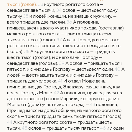
тысяч (голов),
33
крупного рогатого скота —
семьдесят две тысячи,
34
ослов — шестьдесят одну
тысячу
35
и людей, женщин, не знавших мужчину, —
всего тридцать две тысячи.
36
А половина,
пришедшаяся на долю участников похода, (составила):
мелкого рогатого скота — триста тридцать семь
тысяч пятьсот (голов).
37
А дань Господу из мелкого
рогатого скота составила шестьсот семьдесят пять
(голов).
38
А крупного рогатого скота — тридцать
шесть тысяч (голов), и с него дань Господу —
семьдесят две (головы).
39
А ослов — тридцать тысяч
пятьсот, и с них дань Господу — шестьдесят один.
40
А
людей — шестнадцать тысяч, и с них дань Господу —
тридцать два человека.
41
И отдал Моше дань,
приношение для Господа, Элеазару-священнику, как
велел Господь Моше.
42
А половина, пришедшаяся на
долю (остальных) сынов Израиля, которую отделил
Моше от (доли) участников похода, —
43
половина,
(пришедшаяся на долю) общины, из мелкого рогатого
скота — триста тридцать семь тысяч пятьсот (голов).
44
А крупного рогатого скота — тридцать шесть
тысяч,
45
ослов — тридцать тысяч пятьсот
46
и людей