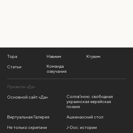
Тора
Нэвиим
Ктувим
Команда
Статьи
озвучания
Проекты «Да»
Солов'їною: свободная
Основной сайт «Да»
украинская еврейская
поэзия
Виртуальная Галерея
Ашкеназский стол
Не только скрипачи
J-Doc: истории