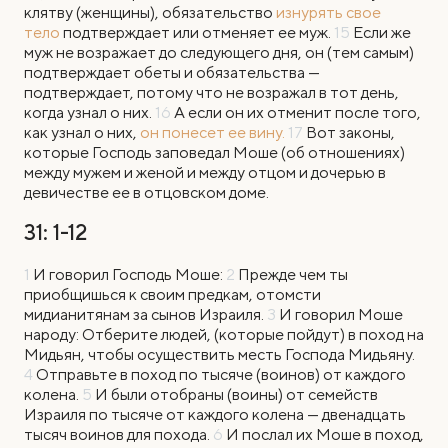
клятву (женщины), обязательство
изнурять свое
тело
подтверждает или отменяет ее муж.
15
Если же
муж не возражает до следующего дня, он (тем самым)
подтверждает обеты и обязательства —
подтверждает, потому что не возражал в тот день,
когда узнал о них.
16
А если он их отменит после того,
как узнал о них,
он понесет ее вину.
17
Вот законы,
которые Господь заповедал Моше (об отношениях)
между мужем и женой и между отцом и дочерью в
девичестве ее в отцовском доме.
31: 1-12
1
И
говорил Господь Моше:
2
Прежде чем ты
приобщишься к своим предкам, отомсти
мидианитянам за сынов Израиля.
3
И говорил Моше
народу: Отберите людей, (которые пойдут) в поход на
Мидьян, чтобы осуществить месть Господа Мидьяну.
4
Отправьте в поход по тысяче (воинов) от каждого
колена.
5
И были отобраны (воины) от семейств
Израиля по тысяче от каждого колена — двенадцать
тысяч воинов для похода.
6
И послал их Моше в поход,