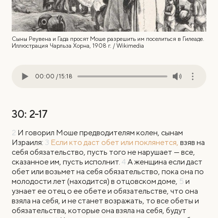
Сыны Реувена и Гада просят Моше разрешить им поселиться в Гилеаде.
Иллюстрация Чарльза Хорна, 1908 г. / Wikimedia
00:00
/
15:18
30: 2-17
2
И говорил Моше предводителям колен, сынам
Израиля:
3
Если кто даст обет
или поклянется,
взяв на
себя обязательство, пусть того не нарушает — все,
сказанное им, пусть исполнит.
4
А женщина если даст
обет или возьмет на себя обязательство, пока она по
молодости лет (находится) в отцовском доме,
5
и
узнает ее отец о ее обете и обязательстве, что она
взяла на себя, и не станет возражать, то все обеты и
обязательства, которые она взяла на себя, будут