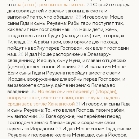
что
за (этот) грех вы поплатитесь.
24
Стройте города
для своих детей и овечьи загоны для скота и
выполняйте то, что обещали.
25
И говорили Моше
сыны Гада и сыны Реувена: Рабы твои поступят так,
как велит нам господин наш.
26
Наши дети, жены,
стада и весь скот будут (находиться) там, в городах
Гилеада.
27
А рабы твои, взяв оружие для похода,
пойдут на войну перед Господом, как велит господин
наш.
28
И дал Моше распоряжение Элеазару-
священнику, Йеошуа, сыну Нуна, и главам отцовских
(домов), колен сынов Израиля.
29
И сказал им Моше:
Если сыны Гада и Реувена перейдут вместе с вами
Иордан, вооруженные для войны перед Господом, и
вы завоюете страну, дайте им землю Гилеада во
владение.
30
Но если они не перейдут (Иордан),
вооруженные, вместе с вами, они получат наделы
среди вас в земле Ханаанской.
31
И говорили сыны Гада
и сыны Реувена: То, что велел Господь твоим рабам,
мы выполним.
32
Взяв оружие, мы перейдем перед
Господом в землю Ханаанскую и сохраним свои
наделы за Иорданом.
33
И дал Моше сынам Гада, сынам
Реувена и половине колена Менашше, сына Йосефа,