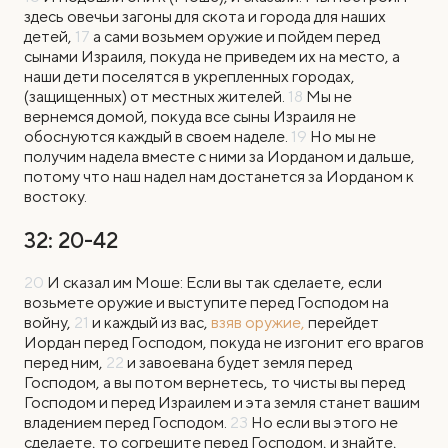
здесь овечьи загоны для скота и города для наших
детей,
17
а сами возьмем оружие и пойдем перед
сынами Израиля, покуда не приведем их на место, а
наши дети поселятся в укрепленных городах,
(защищенных) от местных жителей.
18
Мы не
вернемся домой, покуда все сыны Израиля не
обоснуются каждый в своем наделе.
19
Но мы не
получим надела вместе с ними за Иорданом и дальше,
потому что наш надел нам достанется за Иорданом к
востоку.
32: 20-42
20
И сказал им Моше: Если вы так сделаете, если
возьмете оружие и выступите перед Господом на
войну,
21
и каждый из вас,
взяв оружие,
перейдет
Иордан перед Господом, покуда не изгонит его врагов
перед ним,
22
и завоевана будет земля перед
Господом, а вы потом вернетесь, то чисты вы перед
Господом и перед Израилем и эта земля станет вашим
владением перед Господом.
23
Но если вы этого не
сделаете, то согрешите перед Господом, и знайте,