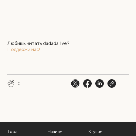
Любишь читать dadada.live?
Поддержи нас!
0
Тора
Нэвиим
Ктувим