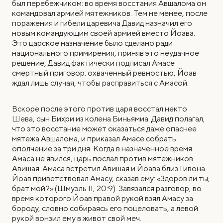
был перебежчиком: во время восстания Авшалома он
командовал армией мятежников. Тем не менее, после
поражения и гибели царевича Давид назначил его
новым командующим своей армией вместо Йоава.
Это царское назначение было сделано ради
национального примирения, приняв это неудачное
решение, Давид фактически подписал Амасе
смертный приговор: охваченный ревностью, Йоав
ждал лишь случая, чтобы расправиться с Амасой.
Вскоре после этого против царя восстал некто
Шева, сын Бихри из колена Биньямиа. Давид полагал,
что это восстание может оказаться даже опаснее
мятежа Авшалома, и приказал Амасе собрать
ополчение за три дня. Когда в назначенное время
Амаса не явился, царь послал против мятежников
Авишая. Амаса встретил Авишая и Йоава близ Гивона.
Йоав приветствовал Амасу, сказав ему: «Здоров ли ты,
брат мой?» (Шмуэль II, 20:9). Завязался разговор, во
время которого Йоав правой рукой взял Амасу за
бороду, словно собираясь его поцеловать, а левой
рукой вонзил ему в живот свой меч.