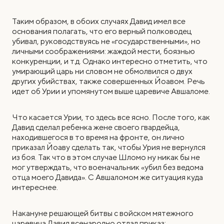
Таким образом, в обоих случаях Давид имел все
основания полагать, что его верный полководец
убивал, руководствуясь не «государственными», но
личными соображениями: жаждой мести, боязнью
конкуренции, и т.д. Однако интересно отметить, что
умирающий царь ни словом не обмолвился о двух
других убийствах, также совершенных Йоавом. Речь
идет об Урии и упомянутом выше царевиче Авшаломе.
Что касается Урии, то здесь все ясно. После того, как
Давид сделал ребенка жене своего гвардейца,
находившегося в то время на фронте, он лично
приказал Йоаву сделать так, чтобы Урия не вернулся
из боя. Так что в этом случае Шломо ну никак бы не
мог утверждать, что военачальник «убил без ведома
отца моего Давида». С Авшаломом же ситуация куда
интереснее.
Накануне решающей битвы с войском мятежного
царевича Давид всенародно отдал приказ: