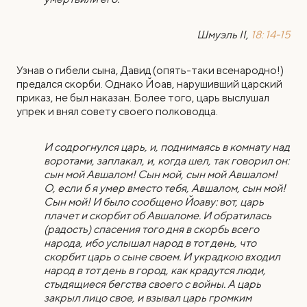
Шмуэль II,
18: 14-15
Узнав о гибели сына, Давид (опять-таки всенародно!)
предался скорби. Однако Йоав, нарушивший царский
приказ, не был наказан. Более того, царь выслушал
упрек и внял совету своего полководца.
И содрогнулся царь, и, поднимаясь в комнату над
воротами, заплакал, и, когда шел, так говорил он:
сын мой Авшалом! Сын мой, сын мой Авшалом!
О, если б я умер вместо тебя, Авшалом, сын мой!
Сын мой! И было сообщено Йоаву: вот, царь
плачет и скорбит об Авшаломе. И обратилась
(радость) спасения того дня в скорбь всего
народа, ибо услышал народ в тот день, что
скорбит царь о сыне своем. И украдкою входил
народ в тот день в город, как крадутся люди,
стыдящиеся бегства своего с войны. А царь
закрыл лицо свое, и взывал царь громким