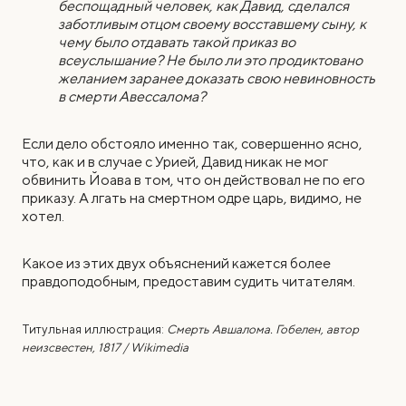
беспощадный человек, как Давид, сделался
заботливым отцом своему восставшему сыну, к
чему было отдавать такой приказ во
всеуслышание? Не было ли это продиктовано
желанием заранее доказать свою невиновность
в смерти Авессалома?
Если дело обстояло именно так, совершенно ясно,
что, как и в случае с Урией, Давид никак не мог
обвинить Йоава в том, что он действовал не по его
приказу. А лгать на смертном одре царь, видимо, не
хотел.
Какое из этих двух объяснений кажется более
правдоподобным, предоставим судить читателям.
Титульная иллюстрация:
Смерть Авшалома. Гобелен, автор
неизсвестен, 1817 / Wikimedia