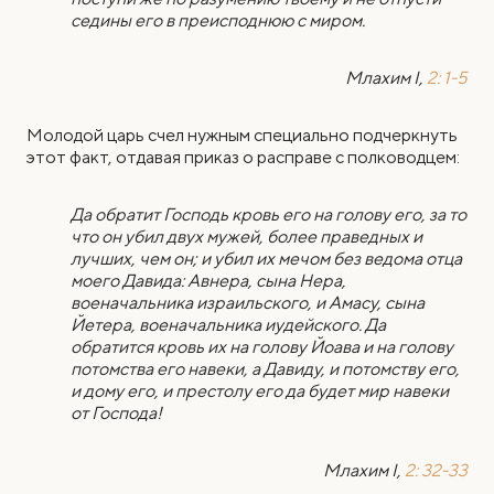
седины его в преисподнюю с миром.
Млахим I,
2: 1-5
Молодой царь счел нужным специально подчеркнуть
этот факт, отдавая приказ о расправе с полководцем:
Да обратит Господь кровь его на голову его, за то
что он убил двух мужей, более праведных и
лучших, чем он; и убил их мечом без ведома отца
моего Давида: Авнера, сына Нера,
военачальника израильского, и Амасу, сына
Йетера, военачальника иудейского. Да
обратится кровь их на голову Йоава и на голову
потомства его навеки, а Давиду, и потомству его,
и дому его, и престолу его да будет мир навеки
от Господа!
Млахим I,
2: 32-33