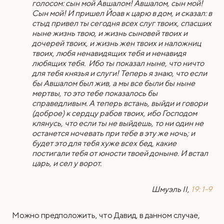
голосом: сын мой Авшалом! Авшалом, сын мой!
Сын мой! И пришел Йоав к царю в дом, и сказал: в
стыд привел ты сегодня всех слуг твоих, спасших
ныне жизнь твою, и жизнь сыновей твоих и
дочерей твоих, и жизнь жен твоих и наложниц
твоих, любя ненавидящих тебя и ненавидя
любящих тебя. Ибо ты показал ныне, что ничто
для тебя князья и слуги! Теперь я знаю, что если
бы Авшалом был жив, а мы все были бы ныне
мертвы, то это тебе показалось бы
справедливым. А теперь встань, выйди и говори
(доброе) к сердцу рабов твоих, ибо Господом
клянусь, что если ты не выйдешь, то ни один не
останется ночевать при тебе в эту же ночь; и
будет это для тебя хуже всех бед, какие
постигали тебя от юности твоей доныне. И встал
царь, и сел у ворот.
Шмуэль II,
19: 1-9
Можно предположить, что Давид, в данном случае,