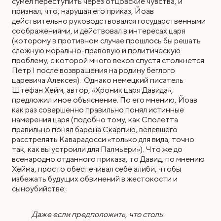
сумел переступить через отцовские чувства, и
признал, что, нарушая его приказ, Йоав
действительно руководствовался государственными
соображениями, и действовал в интересах царя
(которому в противном случае прошлось бы решать
сложную морально-правовую и политическую
проблему, с которой много веков спустя столкнется
Петр I после возвращения на родину беглого
царевича Алексея). Однако немецкий писатель
Штефан Хейм, автор, «Хроник царя Давида»,
предложил иное объяснение. По его мнению, Йоав
как раз совершенно правильно понял истинные
намерения царя (подобно тому, как Сполетта
правильно понял барона Скарпию, велевшего
расстрелять Каварадосси «только для вида, точно
так, как вы устроили для Палмьери»). Что же до
всенародно отданного приказа, то Давид, по мнению
Хейма, просто обеспечивал себе алиби, чтобы
избежать будущих обвинений в жестокости и
сыноубийстве:
Даже если предположить, что столь