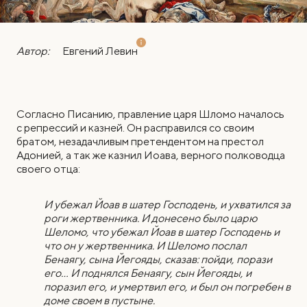
Автор:
Евгений Левин
Согласно Писанию, правление царя Шломо началось
с репрессий и казней. Он расправился со своим
братом, незадачливым претендентом на престол
Адонией, а так же казнил Иоава, верного полководца
своего отца:
И убежал Йоав в шатер Господень, и ухватился за
роги жертвенника. И донесено было царю
Шеломо, что убежал Йоав в шатер Господень и
что он у жертвенника. И Шеломо послал
Бенаягу, сына Йегояды, сказав: пойди, порази
его… И поднялся Бенаягу, сын Йегояды, и
поразил его, и умертвил его, и был он погребен в
доме своем в пустыне.