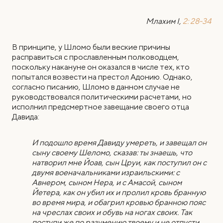
Млахим I,
2: 28-34
В принципе, у Шломо были веские причины
расправиться с прославленным полководцем,
поскольку накануне он оказался в числе тех, кто
попытался возвести на престол Адонию. Однако,
согласно писанию, Шломо в данном случае не
руководствовался политическими расчетами, но
исполнил предсмертное завещание своего отца
Давида:
И подошло время Давиду умереть, и завещал он
сыну своему Шеломо, сказав: ты знаешь, что
натворил мне Йоав, сын Цруи, как поступил он с
двумя военачальниками израильскими: с
Авнером, сыном Нера, и с Амасой, сыном
Йетера, как он убил их и пролил кровь бранную
во время мира, и обагрил кровью бранною пояс
на чреслах своих и обувь на ногах своих. Так
поступи же по разумению твоему и не отпусти