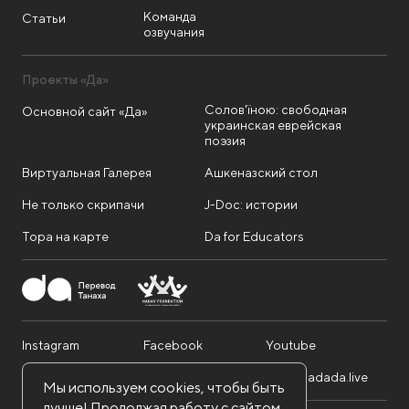
Команда
Статьи
озвучания
Проекты «Да»
Солов'їною: свободная
Основной сайт «Да»
украинская еврейская
поэзия
Виртуальная Галерея
Ашкеназский стол
Не только скрипачи
J-Doc: истории
Тора на карте
Da for Educators
Instagram
Facebook
Youtube
Telegram
Twitter
info@dadada.live
Мы используем cookies, чтобы быть
лучше! Продолжая работу с сайтом,