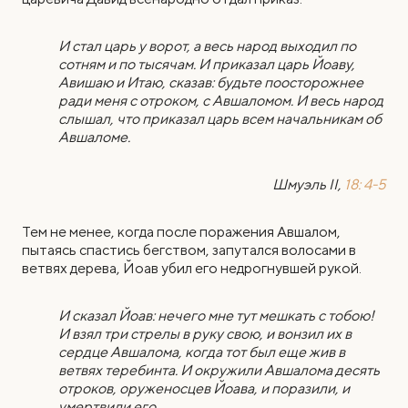
И стал царь у ворот, а весь народ выходил по
сотням и по тысячам. И приказал царь Йоаву,
Авишаю и Итаю, сказав: будьте поосторожнее
ради меня с отроком, с Авшаломом. И весь народ
слышал, что приказал царь всем начальникам об
Авшаломе.
Шмуэль II,
18: 4-5
Тем не менее, когда после поражения Авшалом,
пытаясь спастись бегством, запутался волосами в
ветвях дерева, Йоав убил его недрогнувшей рукой.
И сказал Йоав: нечего мне тут мешкать с тобою!
И взял три стрелы в руку свою, и вонзил их в
сердце Авшалома, когда тот был еще жив в
ветвях теребинта. И окружили Авшалома десять
отроков, оруженосцев Йоава, и поразили, и
умертвили его.