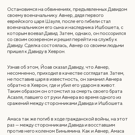
Остановимся на обвинениях, предъявленных Давидом
своему военачальнику. Авнер, дядя первого
еврейского царя Шауля, после его гибели стал
военачальником его сына и наследника Ишбошета, с
которым воевал Давид. Затем, однако, он поссорился
со своим сюзереном и решил перейти на службу к
Давиду. Сделка состоялась, Авнер со своими людьми
пришел к Давиду в Хеврон.
Узнав об этом, Йоав сказал Давиду, что Авнер,
несомненно, приходил в качестве соглядатая. Затем,
не поставив царя в известность, он заманил Авнера
обратно в Хеврон, где и убил его ударом в живот.
Таким образом он отомстил за смерть своего брата
Асаэля, павшего от руки Авнера во время одного из
сражений между сторонниками Давида и Ишбошета.
Амаса так же погиб в ходе гражданской войны, на этот
раз — между сторонниками Давида и восставшим
против него коленом Биньямина. Как и Авнер, Амаса