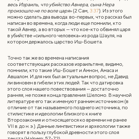
весь Израиль, что убийство Авнера, сына Нера
произошло не по воле царя
» (2 Сам,
3:37
). Из этого
можно сделать два вывода: во-первых, что рассказ был
написан во времена, когда люди еще помнили, кто
такой Авнер, а во вторых — что кое-кто обвинял царя
в убийстве «сильного человека» из рода Шауля, на
котором держалось царство Иш-Бошета.
Точно так же во времена написания
соответствующих рассказов израильтяне, видимо,
помнили, кто такие Иш-Бошет и Амнон, Амаса и
Авшалом. И для них был актуальным вопрос, не Давид
ли виновен в гибели этих людей. Так что датировка
этого слоя нашего повествования — достаточно
ранняя, не позже конца правления Шеломо. В научной
литературе его так и именуют ранним источником (в
отличие от так называемого позднего источника, по
стилистике и идеологии близкого к книге
Второзакония и относящегося ко времени не ранее
VII в. до н. э.). Данные лингвистики и археологии также
говорят в пользу глубокой древности этого слоя
текста (Halpern: 57-72).