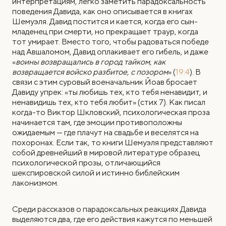
интерпретациям, легко заметить парадоксальность
поведения Давида, как оно описывается в книгах
Шемуэля. Давид постится и кается, когда его сын-
младенец при смерти, но прекращает траур, когда
тот умирает. Вместо того, чтобы радоваться победе
над Авшаломом, Давид оплакивает его гибель, и даже
«
воины возвращались в город тайком, как
возвращается войско разбитое, с позором
» (
19:4
). В
связи с этим суровый военачальник Йоав бросает
Давиду упрек: «ты любишь тех, кто тебя ненавидит, и
ненавидишь тех, кто тебя любит» (стих 7). Как писал
когда-то Виктор Шкловский, психологическая проза
начинается там, где эмоции противоположны
ожидаемым — где плачут на свадьбе и веселятся на
похоронах. Если так, то книги Шемуэля представляют
собой древнейший в мировой литературе образец
психологической прозы, отличающийся
шекспировской силой и истинно библейским
лаконизмом.
Среди рассказов о парадоксальных реакциях Давида
выделяются два, где его действия кажутся по меньшей