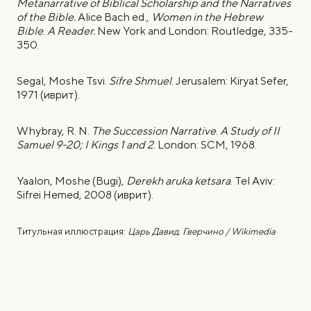
Metanarrative of Biblical Scholarship and the Narratives
of the Bible.
Alice Bach ed.,
Women in the Hebrew
Bible
.
A Reader.
New York and London: Routledgе, 335-
350.
Segal, Moshe Tsvi.
Sifre Shmuel
. Jerusalem: Kiryat Sefer,
1971 (иврит).
Whybray, R. N.
The Succession Narrative
.
A Study of II
Samuel 9-20; I Kings 1 and 2
. London: SCM, 1968.
Yaalon, Moshe (Bugi),
Derekh aruka ketsara
. Tel Aviv:
Sifrei Hemed, 2008 (иврит).
Титульная иллюстрация:
Царь Давид. Гверчино / Wikimedia