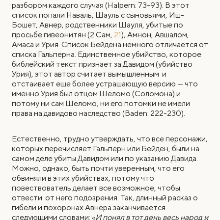
разбором каждого случая (Halpern: 73-93). В этот
список попали Наваль, Шауль с сыновьями, Иш-
Бошет, Авнер, родственники Шауля, убитые по
просьбе гивеонитян (2 Сам,
21
), Амнон, Авшалом,
Амаса и Урия. Список Бейдена немного отличается от
списка Гальперна. Единственное убийство, которое
библейский текст признает за Давидом (убийство
Урия), этот автор считает вымышленным и
отстаивает еще более устрашающую версию — что
именно Урия был отцом Шеломо (Соломона) и
потому ни сам Шеломо, ни его потомки не имели
права на давидово наследство (Baden: 222-230).
Естественно, трудно утверждать, что все персонажи,
которых перечисляет Гальперн или Бейден, были на
самом деле убиты Давидом или по указанию Давида.
Можно, однако, быть почти уверенным, что его
обвиняли в этих убийствах, потому что
повествователь делает все возможное, чтобы
отвести от него подозрения. Так, длинный расказ о
гибели и похоронах Авнера заканчивается
следующими словами: «
И понял в тот день весь народ и