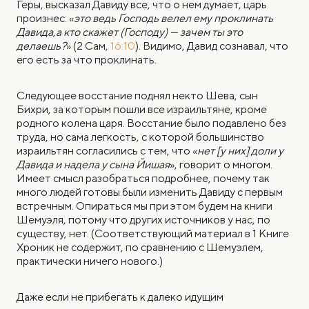
Геры, высказал Давиду все, что о нем думает, царь
произнес: «
это ведь Господь велел ему проклинать
Давида,а кто скажет (Господу) — зачем ты это
делаешь?
» (2 Сам,
16:10
). Видимо, Давид сознавал, что
его есть за что проклинать.
Следующее восстание поднял некто Шева, сын
Бихри, за которым пошли все израильтяне, кроме
родного колена царя. Восстание было подавлено без
труда, но сама легкость, с которой большинство
израильтян согласились с тем, что «
нет [у них] доли у
Давида и надела у сына Йишая
», говорит о многом.
Имеет смысл разобраться подробнее, почему так
много людей готовы были изменить Давиду с первым
встречным. Опираться мы при этом будем на книги
Шемуэля, потому что других источников у нас, по
существу, нет. (Соответствующий материал в 1 Книге
Хроник не содержит, по сравнению с Шемуэлем,
практически ничего нового.)
Даже если не прибегать к далеко идущим