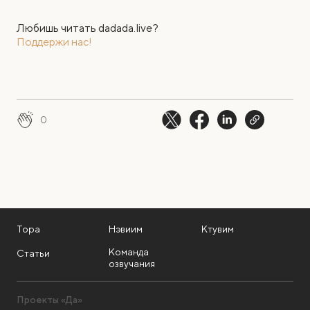
Любишь читать dadada.live?
Поддержи нас!
0
Тора
Нэвиим
Ктувим
Команда
Статьи
озвучания
Проекты «Да»