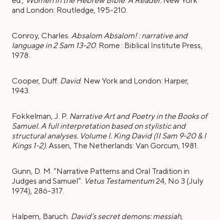
ed.,
Women in the Hebrew Bible
.
A Reader.
New York
and London: Routledgе, 195-210.
Conroy, Charles.
Absalom Absalom! : narrative and
language in 2 Sam 13-20
. Rome : Biblical Institute Press,
1978.
Cooper, Duff.
David
. New York and London: Harper,
1943.
Fokkelman, J. P.
Narrative Art and Poetry in the Books of
Samuel. A full interpretation based on stylistic and
structural analyses. Volume I. King David (II Sam 9-20 & I
Kings 1-2)
. Assen, The Netherlands: Van Gorcum, 1981.
Gunn, D. M. “Narrative Patterns and Oral Tradition in
Judges and Samuel”.
Vetus Testamentum
24, No 3 (July
1974), 286-317.
Halpern, Baruch.
David’s secret demons: messiah,