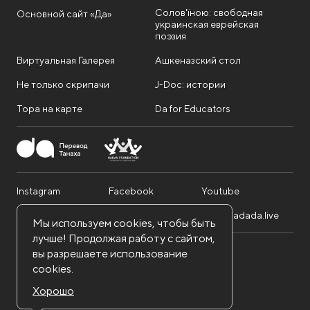
Солов'їною: свободная
Основной сайт «Да»
украинская еврейская
поэзия
Виртуальная Галерея
Ашкеназский стол
Не только скрипачи
J-Doc: истории
Тора на карте
Da for Educators
Instagram
Facebook
Youtube
Telegram
Twitter
info@dadada.live
Мы используем cookies, чтобы быть
лучше! Продолжая работу с сайтом,
вы разрешаете использование
Nadav Foundation. Все права защищены.
cookies.
Политика конфиденциальности
Правила использования сайта
Хорошо