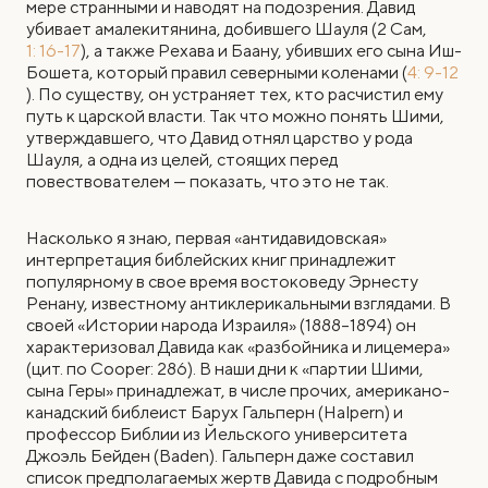
мере странными и наводят на подозрения. Давид
убивает амалекитянина, добившего Шауля (2 Сам,
1: 16-17
), а также Рехава и Баану, убивших его сына Иш-
Бошета, который правил северными коленами (
4: 9-12
). По существу, он устраняет тех, кто расчистил ему
путь к царской власти. Так что можно понять Шими,
утверждавшего, что Давид отнял царство у рода
Шауля, а одна из целей, стоящих перед
повествователем — показать, что это не так.
Насколько я знаю, первая «антидавидовская»
интерпретация библейских книг принадлежит
популярному в свое время востоковеду Эрнесту
Ренану, известному антиклерикальными взглядами. В
своей «Истории народа Израиля» (1888–1894) он
характеризовал Давида как «разбойника и лицемера»
(цит. по Cooper: 286). В наши дни к «партии Шими,
сына Геры» принадлежат, в числе прочих, американо-
канадский библеист Барух Гальперн (Halpern) и
профессор Библии из Йельского университета
Джоэль Бейден (Baden). Гальперн даже составил
список предполагаемых жертв Давида с подробным