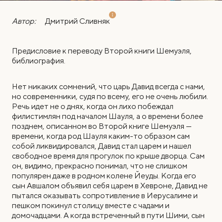
Автор:
Дмитрий Сливняк
Предисловие к переводу Второй книги Шемуэля,
библиография.
Нет никаких сомнений, что царь Давид всегда с нами,
но современники, судя по всему, его не очень любили.
Речь идет не о днях, когда он лихо побеждал
филистимлян под началом Шауля, а о времени более
позднем, описанном во Второй книге Шемуэля —
времени, когда род Шауля каким-то образом сам
собой ликвидировался, Давид стал царем и нашел
свободное время для прогулок по крыше дворца. Сам
он, видимо, прекрасно понимал, что не слишком
популярен даже в родном колене Йеуды. Когда его
сын Авшалом объявил себя царем в Хевроне, Давид не
пытался оказывать сопротивление в Иерусалиме и
пешком покинул столицу вместе с чадами и
домочадцами. А когда встреченный в пути Шими, сын