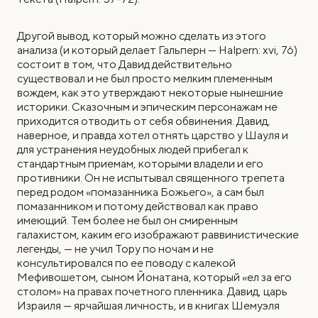
Другой вывод, который можно сделать из этого
анализа (и который делает Гальперн — Halpern: xvi, 76)
состоит в том, что Давид действительно
существовал и не был просто мелким племенным
вождем, как это утверждают некоторые нынешние
историки. Сказочным и эпическим персонажам не
приходится отводить от себя обвинения. Давид,
наверное, и правда хотел отнять царство у Шауля и
для устранения неудобных людей прибегал к
стандартным приемам, которыми владели и его
противники. Он не испытывал священного трепета
перед родом «помазанника Божьего», а сам был
помазанником и потому действовал как право
имеющий. Тем более не был он смиренным
галахистом, каким его изображают раввинистические
легенды, — не учил Тору по ночам и не
консультировался по ее поводу с калекой
Мефивошетом, сыном Йонатана, который «ел за его
столом» на правах почетного пленника. Давид, царь
Израиля — ярчайшая личность, и в книгах Шемуэля