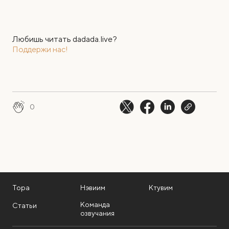
Любишь читать dadada.live?
Поддержи нас!
0
Тора
Нэвиим
Ктувим
Команда
Статьи
озвучания