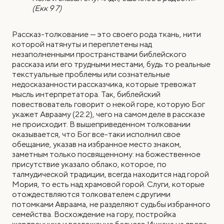
(Екк 9 7)
Рассказ-толкование — это своего рода ткань, нити
которой натянуты и переплетены над
незаполненными пространствами библейского
рассказа или его трудными местами, будь то реальные
текстуальные проблемы или сознательные
недосказанности рассказчика, которые тревожат
мысль интерпретатора. Так, библейский
повествователь говорит о некой горе, которую Бог
укажет Аврааму (22:2), чего на самом деле в рассказе
не происходит. В вышеприведенном толковании
оказывается, что Бог все-таки исполнил свое
обещание, указав на избранное место знаком,
заметным только посвященному: на божественное
присутствие указало облако, которое, по
талмудической традиции, всегда находится над горой
Мория, то есть над храмовой горой. Слуги, которые
отождествляются толкователем с другими
потомками Авраама, не разделяют судьбы избранного
семейства. Восхождение на гору, постройка