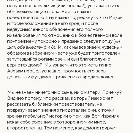
почувствовал мальчик (или юноша?), услышав эти не
обнадеживающие слова. Не это важно
повествователю. Ему важно подчеркнуть, что Ицхак
и после возложения на него дров, и после
недвусмысленного объяснения его полного
нивелирования по отношению к божественной воле
по-прежнему покорно и преданно следует отцу («
и
шли оба вместе
» 6 и 8). И, как мы все знаем, чудесным
образом в избранном месте уже будет приготовлен
запутавшийся рогами овен, и сын благополучно
вернется домой. Мы узнаём, что это испытание
Авраам прошел успешно, прочность его веры
доказана и фундамент рождению народа заложен.
Мы не знаем ничего ни о сыне, ни о матери. Почему?
Видимо потому, что рассказ, который нам хочет
рассказать библейский повествователь, не
подразумевает знания этих деталей: они, с точки
зрения глобальной истории о том, как Бог Израиля
искал себе союзника в сотворенном им мире,
второстепенны. Тем не менее, как демонстрирует