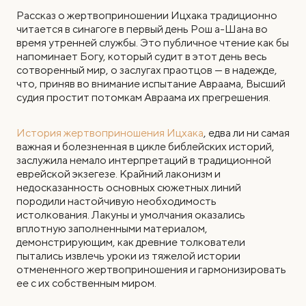
Рассказ о жертвоприношении Ицхака традиционно
читается в синагоге в первый день Рош а-Шана во
время утренней службы. Это публичное чтение как бы
напоминает Богу, который судит в этот день весь
сотворенный мир, о заслугах праотцов — в надежде,
что, приняв во внимание испытание Авраама, Высший
судия простит потомкам Авраама их прегрешения.
История жертвоприношения Ицхака
, едва ли ни самая
важная и болезненная в цикле библейских историй,
заслужила немало интерпретаций в традиционной
еврейской экзегезе. Крайний лаконизм и
недосказанность основных сюжетных линий
породили настойчивую необходимость
истолкования. Лакуны и умолчания оказались
вплотную заполненными материалом,
демонстрирующим, как древние толкователи
пытались извлечь уроки из тяжелой истории
отмененного жертвоприношения и гармонизировать
ее с их собственным миром.