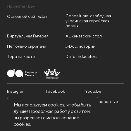
Проекты «Да»
Солов'їною: свободная
Основной сайт «Да»
украинская еврейская
поэзия
Виртуальная Галерея
Ашкеназский стол
Не только скрипачи
J-Doc: истории
Тора на карте
Da for Educators
Instagram
Facebook
Youtube
Telegram
Twitter
info@dadada.live
Мы используем cookies, чтобы быть
лучше! Продолжая работу с сайтом,
вы разрешаете использование
Nadav Foundation. Все права защищены.
cookies.
Политика конфиденциальности