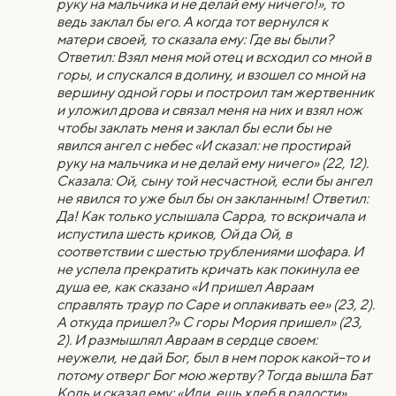
руку на мальчика и не делай ему ничего!», то
ведь заклал бы его. А когда тот вернулся к
матери своей, то сказала ему: Где вы были?
Ответил: Взял меня мой отец и всходил со мной в
горы, и спускался в долину, и взошел со мной на
вершину одной горы и построил там жертвенник
и уложил дрова и связал меня на них и взял нож
чтобы заклать меня и заклал бы если бы не
явился ангел с небес «И сказал: не простирай
руку на мальчика и не делай ему ничего» (22, 12).
Сказала: Ой, сыну той несчастной, если бы ангел
не явился то уже был бы он закланным! Ответил:
Да! Как только услышала Сарра, то вскричала и
испустила шесть криков, Ой да Ой, в
соответствии с шестью трублениями шофара. И
не успела прекратить кричать как покинула ее
душа ее, как сказано «И пришел Авраам
справлять траур по Саре и оплакивать ее» (23, 2).
А откуда пришел?» С горы Мория пришел» (23,
2). И размышлял Авраам в сердце своем:
неужели, не дай Бог, был в нем порок какой–то и
потому отверг Бог мою жертву? Тогда вышла Бат
Коль и сказал ему: «Иди, ешь хлеб в радости»