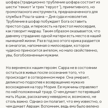
шофара (традиционно трубление шофара состоит из
шести ‘текиот ‘и трех ‘теруот ‘), примитивного, но
громогласного инструмента, предназначенного для
службы в Рош га-шана — Дня суда и новолетия.
Трубление в шофар побуждает Бога оставить
престол суда, и пересесть на престол милосердия,
как говорит мидраш. Таким образом оказывается, что
давнему страданию одной матери есть место в нашей
нынешней жизни. Раз в год эхо этого крика раздается
в синагогах, напоминая о милосердии, которое
чудесно приносится ангелом, но мало свойственно,
увы, богобоязненным мужами.
Но вернемся к нашим героям. Сарра не в состоянии
остаться в живых после осознания того, что
происходит в сотворенном мире. Она умирает,
деликатно подоспев к возвращению мужа из
восхождения на гору Мория. Ее мужчины справляют
по ней положенный траур. О чем думает потерявший
мать Ицхак, рассказчику неведомо и, возможно, не
столь важно. Однако он полагает, что ему известно, о
чем думает Авраам. Вспомним, ведь ему было велено