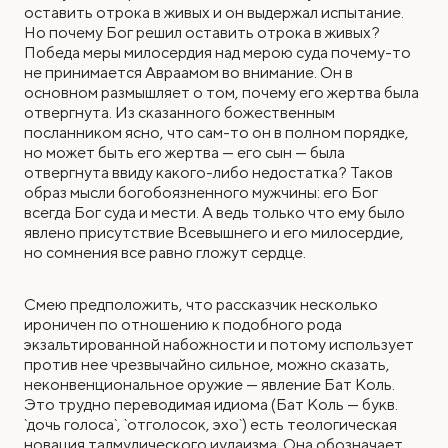
оставить отрока в живых и он выдержал испытание.
Но почему Бог решил оставить отрока в живых?
Победа меры милосердия над мерою суда почему-то
не принимается Авраамом во внимание. Он в
основном размышляет о том, почему его жертва была
отвергнута. Из сказанного божественным
посланником ясно, что сам-то он в полном порядке,
но может быть его жертва — его сын — была
отвергнута ввиду какого-либо недостатка? Таков
образ мысли богобоязненного мужчины: его Бог
всегда Бог суда и мести. А ведь только что ему было
явлено присутствие Всевышнего и его милосердие,
но сомнения все равно гложут сердце.
Смею предположить, что рассказчик несколько
ироничен по отношению к подобного рода
экзальтированной набожности и потому использует
против нее чрезвычайно сильное, можно сказать,
неконвенциональное оружие — явление Бат Коль.
Это трудно переводимая идиома (Бат Коль — букв.
`дочь голоса`, `отголосок, эхо`) есть теологическая
новация талмудического иудаизма. Она обозначает