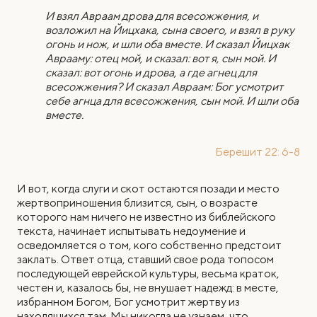
И взял Авраам дрова для всесожжения, и
возложил на Йицхака, сына своего, и взял в руку
огонь и нож, и шли оба вместе. И сказал Йицхак
Аврааму: отец мой, и сказал: вот я, сын мой. И
сказал: вот огонь и дрова, а где агнец для
всесожжения? И сказал Авраам: Бог усмотрит
себе агнца для всесожжения, сын мой. И шли оба
вместе.
Берешит 22: 6-8
И вот, когда слуги и скот остаются позади и место
жертвоприношения близится, сын, о возрасте
которого нам ничего не известно из библейского
текста, начинает испытывать недоумение и
осведомляется о том, кого собственно предстоит
заклать. Ответ отца, ставший свое рода топосом
последующей еврейской культуры, весьма краток,
честен и, казалось бы, не внушает надежд: в месте,
избранном Богом, Бог усмотрит жертву из
находящихся там. Мы никогда не узнаем, что