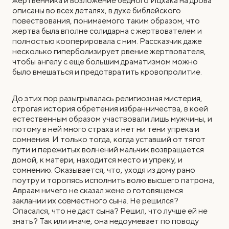
жертвенника и возложение бедного Ицхака на дрова
описаны во всех деталях, в духе библейского
повествования, понимаемого таким образом, что
жертва была вполне солидарна с жертвователем и
полностью кооперировала с ним. Рассказчик даже
несколько гиперболизирует рвение жертвователя,
чтобы ангелу с еще большим драматизмом можно
было вмешаться и предотвратить кровопролитие.
До этих пор разыгрывалась религиозная мистерия,
строгая история обретения избранничества, в коей
естественным образом участвовали лишь мужчины, и
потому в ней много страха и нет ни тени упрека и
сомнения. И только тогда, когда уставший от тягот
пути и пережитых волнений мальчик возвращается
домой, к матери, находится место и упреку, и
сомнению. Оказывается, что, уходя из дому рано
поутру и торопясь исполнить волю высшего патрона,
Авраам ничего не сказал жене о готовящемся
заклании их совместного сына. Не решился?
Опасался, что не даст сына? Решил, что лучше ей не
знать? Так или иначе, она недоумевает по поводу