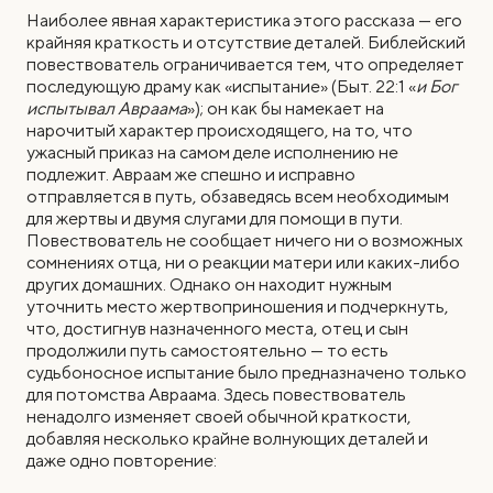
Наиболее явная характеристика этого рассказа — его
крайняя краткость и отсутствие деталей. Библейский
повествователь ограничивается тем, что определяет
последующую драму как «испытание» (Быт. 22:1 «
и Бог
испытывал Авраама
»); он как бы намекает на
нарочитый характер происходящего, на то, что
ужасный приказ на самом деле исполнению не
подлежит. Авраам же спешно и исправно
отправляется в путь, обзаведясь всем необходимым
для жертвы и двумя слугами для помощи в пути.
Повествователь не сообщает ничего ни о возможных
сомнениях отца, ни о реакции матери или каких-либо
других домашних. Однако он находит нужным
уточнить место жертвоприношения и подчеркнуть,
что, достигнув назначенного места, отец и сын
продолжили путь самостоятельно — то есть
судьбоносное испытание было предназначено только
для потомства Авраама. Здесь повествователь
ненадолго изменяет своей обычной краткости,
добавляя несколько крайне волнующих деталей и
даже одно повторение: