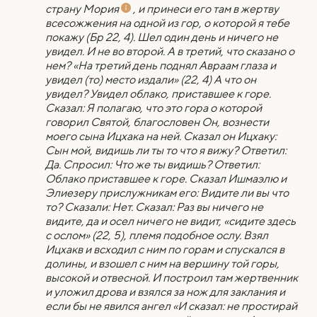
страну Мория
, и принеси его там в жертву
всесожжения на одной из гор, о которой я тебе
покажу (Бр 22, 4). Шел один день и ничего не
увидел. И не во второй. А в третий, что сказано о
нем? «На третий день поднял Авраам глаза и
увидел (то) место издали» (22, 4) А что он
увидел? Увидел облако, приставшее к горе.
Сказал: Я полагаю, что это гора о которой
говорил Святой, благословен Он, вознести
моего сына Ицхака на ней. Сказал он Ицхаку:
Сын мой, видишь ли ты то что я вижу? Ответил:
Да. Спросил: Что же ты видишь? Ответил:
Облако приставшее к горе. Сказал Ишмаэлю и
Элиезеру прислужникам его: Видите ли вы что
то? Сказали: Нет. Cказал: Раз вы ничего не
видите, да и осел ничего не видит, «сидите здесь
с ослом» (22, 5), племя подобное ослу. Взял
Ицхакв и всходил с ним по горам и спускался в
долины, и взошел с ним на вершину той горы,
высокой и отвесной. И построил там жертвенник
и уложил дрова и взялся за нож для заклания и
если бы не явился ангел «И сказал: не простирай