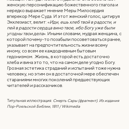
женскую персонификацию божественного глагола и
нередко выражает мнение Меры Милосердия
вперекор Мере Суда. И этот женский голос, цитируя
Экклезиаст, велит: «
Иди, ешь хлеб твой в радости, и
пей в радости сердца вино твое, ибо Богу уже были
угодны твои дела
». Иными словами, мудрая женщина, с
которой почему-то позабыли посоветоваться ранее,
указывает на предпочтительность жизни всему
иному, со всем ее каждодневным бытовым
гедонизмом. Жизнь, в которой есть достаточно
хлеба и вина это то, что на самом деле угодно Богу.
Грозная эстетика страданий и испытаний тоже нужна
человеку, но этим он в достаточной мере обеспечен
стараниями многих поколений предшествующих
читателей и рассказчиков.
Титульная иллюстрация:
Смерть Сары (фрагмент). Из издания
Пор-Рояльской Библии, 1811 / Wikimedia