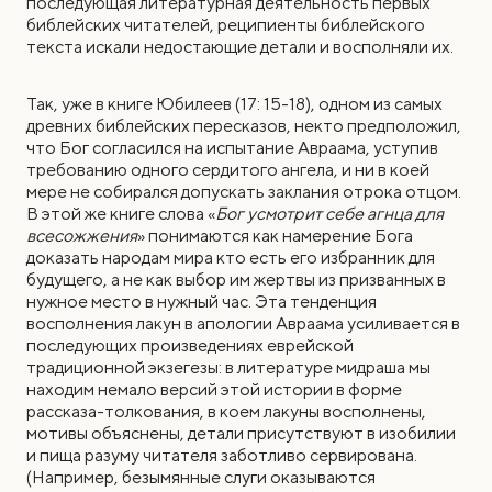
последующая литературная деятельность первых
библейских читателей, реципиенты библейского
текста искали недостающие детали и восполняли их.
Так, уже в книге Юбилеев (17: 15-18), одном из самых
древних библейских пересказов, некто предположил,
что Бог согласился на испытание Авраама, уступив
требованию одного сердитого ангела, и ни в коей
мере не собирался допускать заклания отрока отцом.
В этой же книге слова «
Бог усмотрит себе агнца для
всесожжения
» понимаются как намерение Бога
доказать народам мира кто есть его избранник для
будущего, а не как выбор им жертвы из призванных в
нужное место в нужный час. Эта тенденция
восполнения лакун в апологии Авраама усиливается в
последующих произведениях еврейской
традиционной экзегезы: в литературе мидраша мы
находим немало версий этой истории в форме
рассказа-толкования, в коем лакуны восполнены,
мотивы объяснены, детали присутствуют в изобилии
и пища разуму читателя заботливо сервирована.
(Например, безымянные слуги оказываются