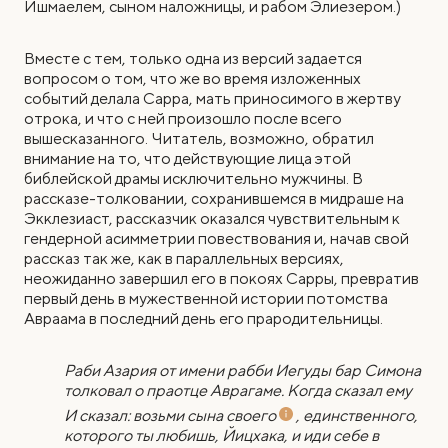
Ишмаелем, сыном наложницы, и рабом Элиезером.)
Вместе с тем, только одна из версий задается
вопросом о том, что же во время изложенных
событий делала Сарра, мать приносимого в жертву
отрока, и что с ней произошло после всего
вышесказанного. Читатель, возможно, обратил
внимание на то, что действующие лица этой
библейской драмы исключительно мужчины. В
рассказе-толковании, сохранившемся в мидраше на
Экклезиаст, рассказчик оказался чувствительным к
гендерной асимметрии повествования и, начав свой
рассказ так же, как в параллельных версиях,
неожиданно завершил его в покоях Сарры, превратив
первый день в мужественной истории потомства
Авраама в последний день его прародительницы.
Раби Азария от имени рабби Иегуды бар Симона
толковал о праотце Аврагаме. Когда сказал ему
И сказал: возьми сына своего
, единственного,
которого ты любишь, Йицхака, и иди себе в