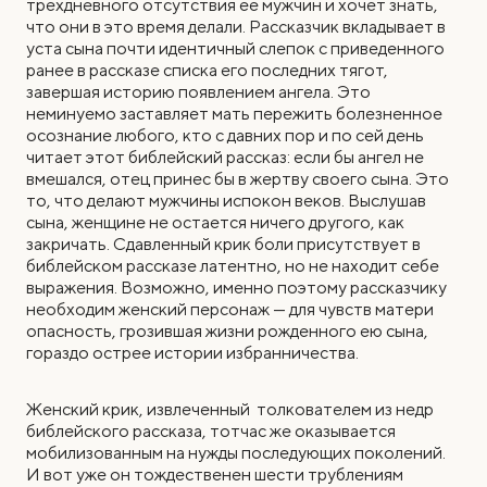
трехдневного отсутствия ее мужчин и хочет знать,
что они в это время делали. Рассказчик вкладывает в
уста сына почти идентичный слепок с приведенного
ранее в рассказе списка его последних тягот,
завершая историю появлением ангела. Это
неминуемо заставляет мать пережить болезненное
осознание любого, кто с давних пор и по сей день
читает этот библейский рассказ: если бы ангел не
вмешался, отец принес бы в жертву своего сына. Это
то, что делают мужчины испокон веков. Выслушав
сына, женщине не остается ничего другого, как
закричать. Сдавленный крик боли присутствует в
библейском рассказе латентно, но не находит себе
выражения. Возможно, именно поэтому рассказчику
необходим женский персонаж — для чувств матери
опасность, грозившая жизни рожденного ею сына,
гораздо острее истории избранничества.
Женский крик, извлеченный толкователем из недр
библейского рассказа, тотчас же оказывается
мобилизованным на нужды последующих поколений.
И вот уже он тождественен шести трублениям