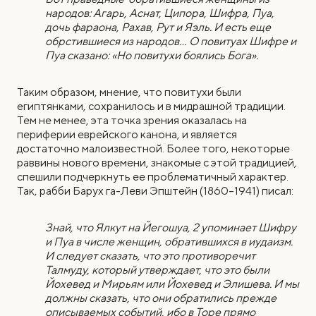
народов: Агарь, Аснат, Ципора, Шифра, Пуа,
дочь фараона, Рахав, Рут и Яэль. И есть еще
обрстившиеся из народов…
О повитуах Шифре и
Пуа сказано: «Но повитухи боялись Бога».
Таким образом, мнение, что повитухи были
египтянками, сохранилось и в мидрашной традиции.
Тем не менее, эта точка зрения оказалась на
периферии еврейского канона, и является
достаточно малоизвестной. Более того, некоторые
раввины нового времени, знакомые с этой традицией,
спешили подчеркнуть ее проблематичный характер.
Так, рабби Барух га-Леви Эпштейн (1860–1941) писал:
Знай, что Ялкут на Йегошуа, 2 упоминает Шифру
и Пуа в числе женщин, обратившихся в иудаизм.
И следует сказать, что это противоречит
Талмуду, который утверждает, что это были
Йохевед и Мирьям или Йохевед и Элишева. И мы
должны сказать, что они обратились прежде
описываемых событий, ибо в Торе прямо