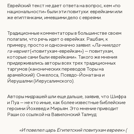
Еврейский текст не дает ответа на вопрос, кем «по
национальности» были эти повитухи: еврейками или
же египтянками, имевшими дело с евреями.
Традиционные комментаторы в большинстве своем
полагали, что речь идет о еврейках. Рашбам, к
примеру, просто и однозначно заявил: «
Ла-миялдот
га-ивриет
(«повитухам-еврейкам») — повитухам,
которые сами были еврейками». Такого же мнения
придерживались авторы всех трех традиционных
таргумов (канонических переводов Торы на
арамейский): Онкелоса, Псевдо-Йонатана и
Йерушалми (Иерусалимского).
Авторы мидрашей шли еще дальше, заявив, что Шифра
и Пуа — не кто иные, как более известные библейские
героини Йохевед и Мирьям. Это мнение приводит
Раши со ссылкой на Вавилонский Талмуд:
«И повелел царь Египетский повитухам евреек» (