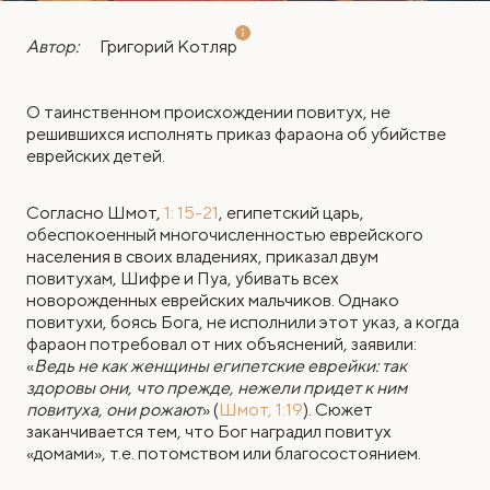
Автор:
Григорий Котляр
О таинственном происхождении повитух, не
решившихся исполнять приказ фараона об убийстве
еврейских детей.
С
огласно Шмот,
1: 15-21
, египетский царь,
обеспокоенный многочисленностью еврейского
населения в своих владениях, приказал двум
повитухам, Шифре и Пуа, убивать всех
новорожденных еврейских мальчиков. Однако
повитухи, боясь Бога, не исполнили этот указ, а когда
фараон потребовал от них объяснений, заявили:
«
Ведь не как женщины египетские еврейки: так
здоровы они, что прежде, нежели придет к ним
повитуха, они рожают
» (
Шмот, 1:19
). Сюжет
заканчивается тем, что Бог наградил повитух
«домами», т.е. потомством или благосостоянием.