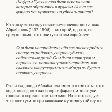
Шифра и Пуа сначала были египтянками,
которые обратились в иудаизм. Иначе как
фараон мог приказать им убивать евреев?
К такому же выводу независимо пришел дон Ицхак
Абрабанель (1437–1508) — который, однако, не
предположил, что повитухи стали еврейками:
Они были нееврейками, ибо как могло прийти в
голову потребовать у евреек убивать
собственных детей. Они были «повитухами
евреек», т.е. помогали рожать еврейкам, как
сказано в следующем стихе: «Когда вы будете
повивать у евреек».
Развивая доводы Абрабанеля, можно отметить, что в
ходе последнего разговора и фараон, и повитухи
говорят о евреях в третьем лице. Из этого следует,
что повитухи не принадлежали к упомянутой группе.