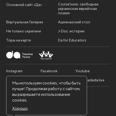
Солов'їною: свободная
Основной сайт «Да»
украинская еврейская
поэзия
Виртуальная Галерея
Ашкеназский стол
Не только скрипачи
J-Doc: истории
Тора на карте
Da for Educators
Instagram
Facebook
Youtube
Telegram
Twitter
info@dadada.live
Мы используем cookies, чтобы быть
лучше! Продолжая работу с сайтом,
вы разрешаете использование
Nadav Foundation. Все права защищены.
cookies.
Политика конфиденциальности
Правила использования сайта
Хорошо