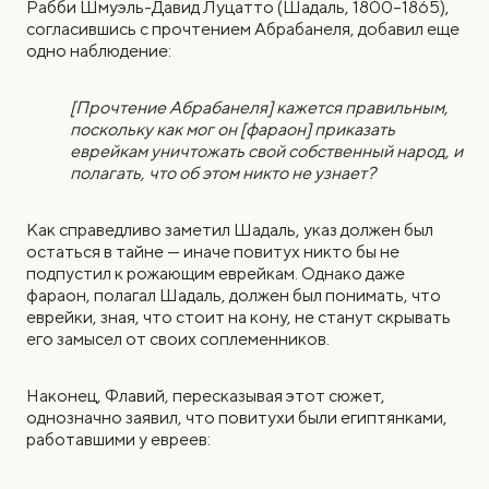
Рабби Шмуэль-Давид Луцатто (Шадаль, 1800–1865),
согласившись с прочтением Абрабанеля, добавил еще
одно наблюдение:
[Прочтение Абрабанеля] кажется правильным,
поскольку как мог он [фараон] приказать
еврейкам уничтожать свой собственный народ, и
полагать, что об этом никто не узнает?
Как справедливо заметил Шадаль, указ должен был
остаться в тайне — иначе повитух никто бы не
подпустил к рожающим еврейкам. Однако даже
фараон, полагал Шадаль, должен был понимать, что
еврейки, зная, что стоит на кону, не станут скрывать
его замысел от своих соплеменников.
Наконец, Флавий, пересказывая этот сюжет,
однозначно заявил, что повитухи были египтянками,
работавшими у евреев: