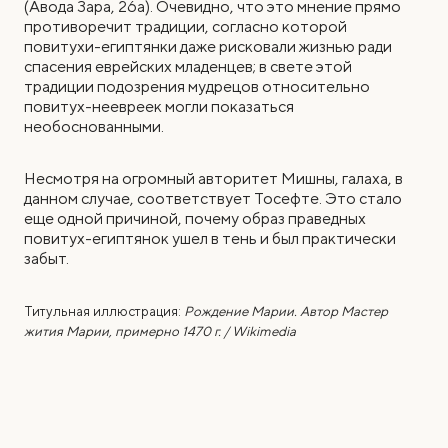
(Авода Зара, 26а). Очевидно, что это мнение прямо
противоречит традиции, согласно которой
повитухи-египтянки даже рисковали жизнью ради
спасения еврейских младенцев; в свете этой
традиции подозрения мудрецов относительно
повитух-неевреек могли показаться
необоснованными.
Несмотря на огромный авторитет Мишны, галаха, в
данном случае, соответствует Тосефте. Это стало
еще одной причиной, почему образ праведных
повитух-египтянок ушел в тень и был практически
забыт.
Титульная иллюстрация:
Рождение Марии. Автор Мастер
жития Марии, примерно 1470 г. / Wikimedia