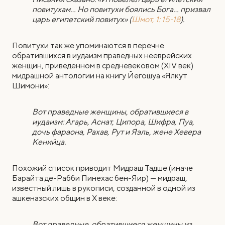
повитухам… Но повитухи боялись Бога… призвал
царь египетский повитух» (
Шмот, 1: 15-18
).
Повитухи так же упоминаются в перечне
обратившихся в иудаизм праведных нееврейских
женщин, приведенном в средневековом (XIV век)
мидрашной антологии на книгу Йегошуа «Ялкут
Шимони»:
Вот праведные женщины, обратившиеся в
иудаизм: Агарь, Аснат, Ципора, Шифра, Пуа,
дочь фараона, Рахав, Рут и Яэль, жене Хевера
Кенийца.
Похожий список приводит Мидраш Тадше (иначе
Барайта де-Рабби Пинехас бен-Яир) — мидраш,
известный лишь в рукописи, созданной в одной из
ашкеназских общин в Х веке:
Вот праведные обратившиеся женщины из