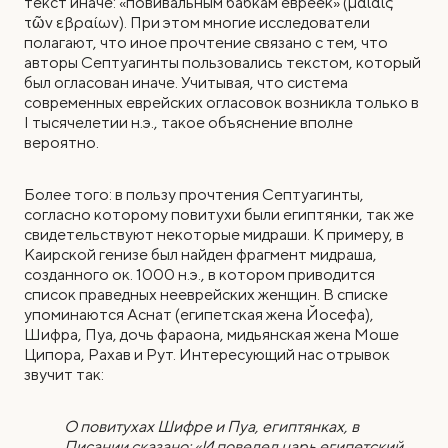
текст иначе: «повивальным бабкам евреек» (μαίαις
τῶν εβραίων). При этом многие исследователи
полагают, что иное прочтение связано с тем, что
авторы Септуагинты пользовались текстом, который
был огласован иначе. Учитывая, что система
современных еврейских огласовок возникла только в
I тысячелетии н.э., такое объяснение вполне
вероятно.
Более того: в пользу прочтения Септуагинты,
согласно которому повитухи были египтянки, так же
свидетельствуют некоторые мидраши. К примеру, в
Каирской генизе был найден фрагмент мидраша,
созданного ок. 1000 н.э., в котором приводится
список праведных нееврейских женщин. В списке
упоминаются Аснат (египетская жена Йосефа),
Шифра, Пуа, дочь фараона, мидьянская жена Моше
Ципора, Рахав и Рут. Интересующий нас отрывок
звучит так:
О повитухах Шифре и Пуа, египтянках, в
Писании сказано: «И повелел царь египетский