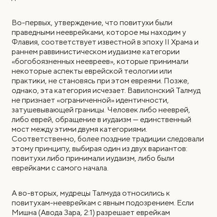
Во-первых, утверждение, что повитухи были
праведными нееврейками, которое мы находим у
Флавия, соответствует известной в эпоху II Храма и
раннем раввинистическом иудаизме категории
«богобоязненных неевреев», которые принимали
некоторые аспекты еврейской теологии или
практики, не становясь при этом евреями. Позже,
однако, эта категория исчезает. Вавилонский Талмуд
не признает «ограниченной» идентичности,
затушевывающей границы. Человек либо нееврей,
либо еврей, обращение в иудаизм — единственный
мост между этими двумя категориями.
Соответственно, более поздние традиции следовали
этому принципу, выбирая один из двух вариантов:
повитухи либо принимали иудаизм, либо были
еврейками с самого начала.
А во-вторых, мудрецы Талмуда относились к
повитухам-нееврейкам с явным подозрением. Если
Мишна (Авода Зара, 2:1) разрешает еврейкам