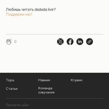
Любишь читать dadada.live?
Поддержи нас!
0
Тора
Нэвиим
Ктувим
Команда
Статьи
озвучания
Проекты «Да»