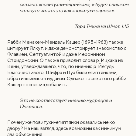
сказано: «повитухам-еврейкам», и будет слишком
натянуто читать это как «повитухи евреек».
Тора Тмима на Шмот, 1:15
Рабби Менахем-Мендель Кашер (1895–1983) так же
цитирует Ялкут, и даже демонстрирует знакомство с
Флавием, Септуагинтой и даже Иеронимом
Стридонским. О так же приводит слова р. Ицхака из
Вены, утверждавшего, что, по мнению р. Йегуды
Благочестивого, Шифра и Пуа были египтянками,
обратившимися в иудаизм. Однако после этого рабби
Кашер поспешил добавить:
Это не соответствует мнению мудрецов и
Онкелоса.
Почему же повитухи-египтянки оказались не ко
двору? На наш взгляд, здесь возможны как минимум
два объяснения.