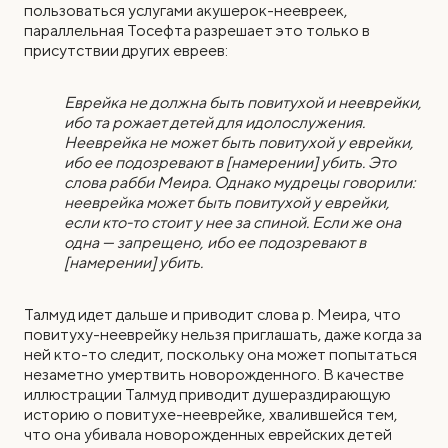
пользоваться услугами акушерок-неевреек,
параллельная Тосефта разрешает это только в
присутствии других евреев:
Еврейка не должна быть повитухой и нееврейки,
ибо та рожает детей для идолослужения.
Нееврейка не может быть повитухой у еврейки,
ибо ее подозревают в [намерении] убить. Это
слова рабби Меира. Однако мудрецы говорили:
нееврейка может быть повитухой у еврейки,
если кто-то стоит у нее за спиной. Если же она
одна — запрещено, ибо ее подозревают в
[намерении] убить.
Талмуд идет дальше и приводит слова р. Меира, что
повитуху-нееврейку нельзя приглашать, даже когда за
ней кто-то следит, поскольку она может попытаться
незаметно умертвить новорожденного. В качестве
иллюстрации Талмуд приводит душераздирающую
историю о повитухе-нееврейке, хвалившейся тем,
что она убивала новорожденных еврейских детей