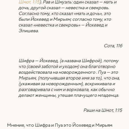
Шмот, 1:15
). Рав и Шмуэль: один сказал — мать и
дочь, другой сказал — невестка и свекровь.
Согласно тому, кто сказал «мать и дочь», это
были Йохевед и Мирьям; согласно тому, кто
сказал «невестка и свекровь» — Йохевед и
Элишева.
Сота, 11б
Шифра — Йохевед, (а названа Шифрой), потому
что (своей заботой и уходом) она благотворно
воздействовала на новорожденного .
Пуа — это
Мирьям, (получившая второе имя за то), что она,
(ухаживая за новорожденным), вскрикивала и
разговаривала с ним и ворковала, как обычно
делают женщины, утешая плачущего младенца.
Раши на Шмот, 1:15
Мнение, что Шифра и Пуа это Йохевед и Мирьям