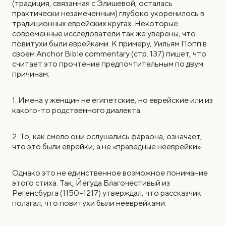
(традиция, связанная с Элишевой, осталась
практически незамеченным) глубоко укоренилось в
традиционных еврейских кругах. Некоторые
современные исследователи так же уверены, что
повитухи были еврейками. К примеру, Уильям Попп в
своем Anchor Bible commentary (стр. 137) пишет, что
считает это прочтение предпочтительным по двум
причинам:
1. Имена у женщин не египетские, но еврейские или из
какого-то родственного диалекта.
2. То, как смело они ослушались фараона, означает,
что это были еврейки, а не «праведные нееврейки».
Однако это не единственное возможное понимание
этого стиха. Так, Йегуда Благочестивый из
Регенсбурга (1150–1217) утверждал, что рассказчик
полагал, что повитухи были нееврейками: