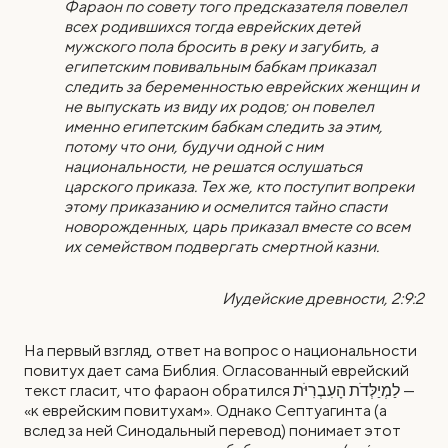
Фараон по совету того предсказателя повелел
всех родившихся тогда еврейских детей
мужского пола бросить в реку и загубить, а
египетским повивальным бабкам приказал
следить за беременностью еврейских женщин и
не выпускать из виду их родов; он повелел
именно египетским бабкам следить за этим,
потому что они, будучи одной с ним
национальности, не решатся ослушаться
царского приказа. Тех же, кто поступит вопреки
этому приказанию и осмелится тайно спасти
новорожденных, царь приказал вместе со всем
их семейством подвергать смертной казни.
Иудейские древности, 2:9:2
На первый взгляд, ответ на вопрос о национальности
повитух дает сама Библия. Огласованный еврейский
текст гласит, что фараон обратился לַמְיַלְּדֹת הָעִבְרִיֹּת —
«к еврейским повитухам». Однако Септуагинта (а
вслед за ней Синодальный перевод) понимает этот