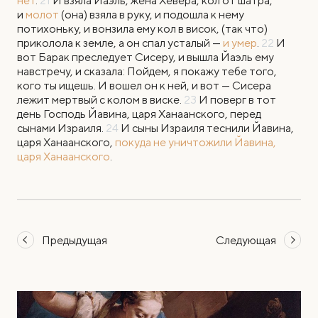
нет
.
21
И взяла Йаэль, жена Хевера, кол от шатра,
и
молот
(она) взяла в руку, и подошла к нему
потихоньку, и вонзила ему кол в висок, (так что)
приколола к земле, а он спал усталый —
и умер
.
22
И
вот Барак преследует Сисеру, и вышла Йаэль ему
навстречу, и сказала: Пойдем, я покажу тебе того,
кого ты ищешь. И вошел он к ней, и вот — Сисера
лежит мертвый с колом в виске.
23
И поверг в тот
день Господь Йавина, царя Ханаанского, перед
сынами Израиля.
24
И сыны Израиля теснили Йавина,
царя Ханаанского,
покуда не уничтожили Йавина,
царя Ханаанского
.
Предыдущая
Следующая