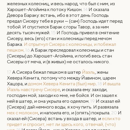
железных колесниц, и весь народ, что был с ним, из
Харошет-Агойима к потоку Кишон.
14
И сказала
Девора Бараку: встань, ибо в этот день Господь
предал Сисеру тебе в руки — (сам) Господь идет перед
тобой. И спустился Барак с горы Тавор, а за ним
десять тысяч мужей.
15
И Господь привел в смятение
Сисеру, весь (его) стан и колесницы перед мечом
Барака.
И спрыгнул Сисера с колесницы, и побежал
пешком
.
16
А Барак преследовал колесницы и стан
(Сисеры) до Харошет-Агойима, и погиб весь стан
Сисеры от меча, и (в живых) не осталось никого.
17
А Сисера бежал пешком в шатер
Йаэль
, жены
Хевера Кенита, потому что между Йавином, царем
Хацора, и
домом Хевера Кенита (был) мир
.
18
И вышла
Йаэль навстречу Сисере
, и сказала ему: заходи,
господин мой, заходи ко мне, не бойся. И он зашел к
ней в шатер, и она укрыла его одеялом.
19
И сказал ей
(Сисера): дай немного воды, я хочу пить. И развязала
мех с молоком
, и напоила его, и (опять) покрыла.
20
И
сказал ей (Сисера): встань у входа в шатер, и
если кто
придет и спросит, нет ли здесь кого, отвечай, (что)