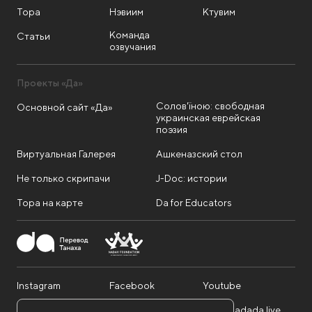
Тора
Нэвиим
Ктувим
Команда
Статьи
озвучания
Проекты «Да»
Солов'їною: свободная
Основной сайт «Да»
украинская еврейская
поэзия
Виртуальная Галерея
Ашкеназский стол
Не только скрипачи
J-Doc: истории
Тора на карте
Da for Educators
Instagram
Facebook
Youtube
Telegram
Twitter
info@dadada.live