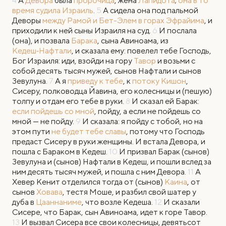
4
А
Девора
была
пророчица
, жена
Лапидота
;
она в то
время судила Израиль
.
5
А сидела она под пальмой
Деворы
между Рамой и Бет-Элем в горах Эфрайима
, и
приходили к ней сыны Израиля на суд.
6
И послала
(она), и позвала
Барака
, сына Авиноама, из
Кедеш‑Нафтали
, и сказала ему: повелел тебе Господь,
Бог Израиля: иди, взойди на гору
Тавор
и возьми с
собой десять тысяч мужей, сынов Нафтали и сынов
Зевулуна.
7
А я
приведу к тебе
, к
потоку Кишон
,
Сисеру, полководца Йавина, его колесницы и (пешую)
толпу и отдам его тебе в руки.
8
И сказал ей Барак:
если пойдешь со мной
, пойду, а если не пойдешь со
мной — не пойду.
9
И сказала: я пойду с тобой, но на
этом пути
не будет тебе славы
, потому что Господь
предаст Сисеру в руки женщины. И встала Девора, и
пошла с Бараком в Кедеш.
10
И призвал Барак (сынов)
Зевулуна и (сынов) Нафтали в Кедеш, и пошли вслед за
ним десять тысяч мужей, и пошла с ним Девора.
11
А
Хевер Кенит отделился тогда от (сынов)
Каина
, от
сынов
Ховава
, тестя Моше, и разбил свой шатер у
дуба в
Цааннаниме
, что возле Кедеша.
12
И сказали
Сисере, что Барак, сын Авиноама, идет к горе Тавор.
13
И вызвал Сисера все свои колесницы, девятьсот