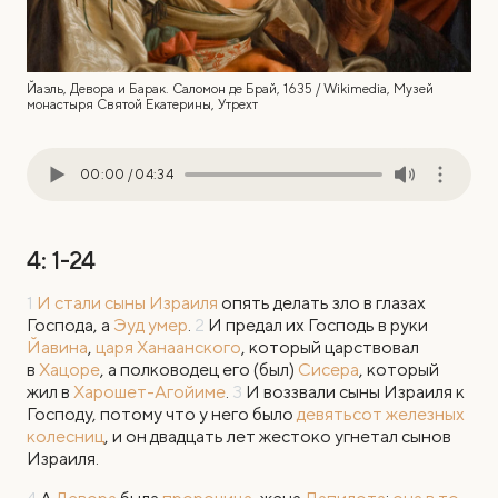
Йаэль, Девора и Барак. Саломон де Брай, 1635 / Wikimedia, Музей
монастыря Святой Екатерины, Утрехт
00:00
/
04:34
4: 1-24
1
И стали сыны Израиля
опять делать зло в глазах
Господа, а
Эуд умер
.
2
И предал их Господь в руки
Йавина
,
царя Ханаанского
, который царствовал
в
Хацоре
, а полководец его (был)
Сисера
, который
жил в
Харошет-Агойиме
.
3
И воззвали сыны Израиля к
Господу, потому что у него было
девятьсот железных
колесниц
, и он двадцать лет жестоко угнетал сынов
Израиля.