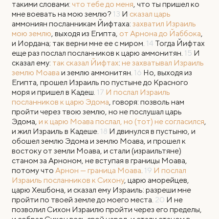
такими словами:
что тебе до меня
, что ты пришел ко
мне воевать на мою землю?
13
И
сказал царь
аммониян посланникам Йифтаха:
захватил Израиль
мою землю
, выходя из Египта,
от Арнона до Йаббока
,
и Иордана; так верни мне ее с миром.
14
Тогда Йифтах
еще раз послал посланников к царю аммонитян.
15
И
сказал ему:
так сказал Йифтах
:
не захватывал Израиль
землю Моава
и землю аммонитян.
16
Но, выходя из
Египта, прошел Израиль по пустыне до Красного
моря и пришел в Кадеш.
17
И послал Израиль
посланников к царю Эдома
, говоря: позволь нам
пройти через твою землю, но не послушал царь
Эдома,
и к царю Моава послал, но (тот) не согласился
,
и жил Израиль в Кадеше.
18
И двинулся в пустыню, и
обошел землю Эдома и землю Моава, и прошел к
востоку от земли Моава, и стали (израильтяне)
станом за Арноном, не вступая в границы Моава,
потому что
Арнон — граница Моава
.
19
И послал
Израиль посланников к Сихону
, царю аморейцев,
царю Хешбона, и сказал ему Израиль: разреши мне
пройти по твоей земле до моего места.
20
И не
позволил Сихон Израилю пройти через его пределы,