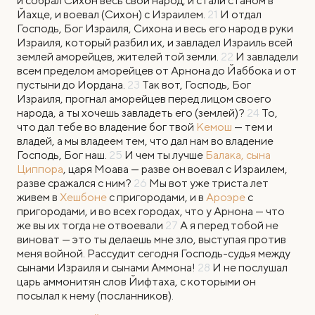
и собрал Сихон весь свой народ, и стали станом в
Йахце, и воевал (Сихон) с Израилем.
21
И отдал
Господь, Бог Израиля, Сихона и весь его народ в руки
Израиля, который разбил их, и завладел Израиль всей
землей аморейцев, жителей той земли.
22
И завладели
всем пределом аморейцев от Арнона до Йаббока и от
пустыни до Иордана.
23
Так вот, Господь, Бог
Израиля, прогнал аморейцев перед лицом своего
народа, а ты хочешь завладеть его (землей)?
24
То,
что дал тебе во владение бог твой
Кемош
— тем и
владей, а мы владеем тем, что дал нам во владение
Господь, Бог наш.
25
И чем ты лучше
Балака, сына
Циппора
, царя Моава — разве он воевал с Израилем,
разве сражался с ним?
26
Мы вот уже триста лет
живем в
Хешбоне
с пригородами, и в
Ароэре
с
пригородами, и во всех городах, что у Арнона — что
же вы их тогда не отвоевали
27
А я перед тобой не
виноват — это ты делаешь мне зло, выступая против
меня войной. Рассудит сегодня Господь-судья между
сынами Израиля и сынами Аммона!
28
И не послушал
царь аммонитян слов Йифтаха, с которыми он
посылал к нему (посланников).