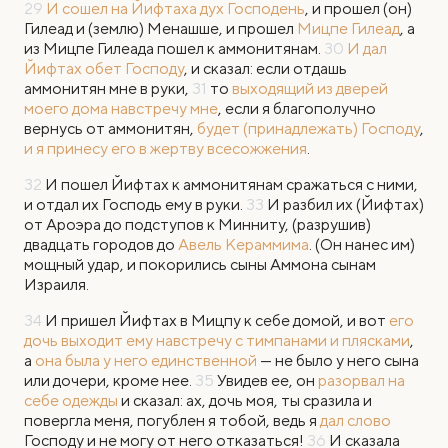
29
И сошел на Йифтаха дух Господень
, и прошел (он)
Гилеад и (землю) Менашше, и прошел
Мицпе Гилеад
, а
из Мицпе Гилеада пошел к аммонитянам.
30
И дал
Йифтах обет Господу
, и сказал: если отдашь
аммонитян мне в руки,
31
то
выходящий из дверей
моего дома навстречу мне
, если я благополучно
вернусь от аммонитян,
будет (принадлежать) Господу
,
и я принесу его в жертву всесожжения
.
32
И пошел Йифтах к аммонитянам сражаться с ними,
и отдал их Господь ему в руки.
33
И разбил их (Йифтах)
от Ароэра до подступов к Минниту, (разрушив)
двадцать городов до
Авель Кераммима
. (Он нанес им)
мощный удар, и покорились сыны Аммона сынам
Израиля.
34
И пришел Йифтах в Мицпу к себе домой, и вот
его
дочь
выходит ему навстречу с тимпанами и плясками
,
а
она была у него единственной
— не было у него сына
или дочери, кроме нее.
35
Увидев ее, он
разорвал на
себе одежды
и сказал: ах, дочь моя, ты сразила и
повергла меня, погублен я тобой, ведь я
дал слово
Господу и не могу от него отказаться!
36
И сказала