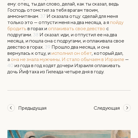
ему: отец, ты дал слово, делай, как ты сказал, ведь
Господь отомстил за тебя врагам твоим,
аммонитянам.
37
И сказала отцу: сделай для меня
только это — отпусти меня на два месяца, а я
пойду
бродить
в горах и
оплакивать свое девство
с
подругами.
38
И сказал: иди, и отпустил ее на два
месяца, и пошла она с подругами, и оплакивала свое
девство в горах.
39
Прошло два месяца, и она
вернулась к отцу, и
исполнил он обет
, который дал,
а
она не знала мужчины
.
И стало обычаем в Израиле
—
40
из года в год ходят дочери Израиля оплакивать
дочь Йифтаха из Гилеада четыре дня в году.
Предыдущая
Следующая