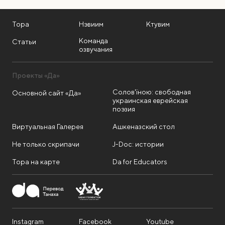
Тора
Нэвиим
Ктувим
Команда
Статьи
озвучания
Проекты «Да»
Солов'їною: свободная
Основной сайт «Да»
украинская еврейская
поэзия
Виртуальная Галерея
Ашкеназский стол
Не только скрипачи
J-Doc: истории
Тора на карте
Da for Educators
Instagram
Facebook
Youtube