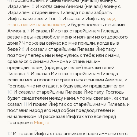
4
Прошло время, и сыны Аммона (начали) войну с
Израилем.
5
И когда сыны Аммона (начали) войну с
Израилем, старейшины Гилеада пошли забрать
Йифтаха из земли Тов.
6
И сказали Йифтаху:
иди,
стань нашим начальником
, и будем воевать с сынами
Аммона.
7
И сказал Йифтах старейшинам Гилеада:
разве не вы невзлюбили меня и изгнали из отцовского
дома? Что же вы сейчас ко мне пришли, когда вы в
беде?
8
И сказали старейшины Гилеада Йифтаху:
поэтому теперь мы и вернулись к тебе; иди с нами,
сражайся с сынами Аммона и стань нашим
предводителем, (предводителем) всех жителей
Гилеада.
9
И сказал Йифтах старейшинам Гилеада:
если вы меня позовете сражаться с сынами Аммона, и
Господь мне их отдаст, я буду вашим предводителем.
10
И сказали старейшины Гилеада Йифтаху: Господь
будет свидетелем между нами, что мы сделаем, как ты
сказал.
11
И пошел Йифтах со старейшинами Гилеада, и
поставил народ его над собой предводителем и
начальником. И рассказал Йифтах это все перед
Господом в
Мицпе
.
12
И послал Йифтах посланников к царю аммонитян с