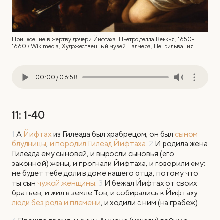
Принесение в жертву дочери Йифтаха. Пьетро делла Веккья, 1650–
1660 / Wikimedia, Художественный музей Палмера, Пенсильвания
00:00
/
06:58
11: 1-40
1
А
Йифтах
из Гилеада был храбрецом; он был
сыном
блудницы
,
и породил Гилеад Йифтаха
.
2
И родила жена
Гилеада ему сыновей, и выросли сыновья (его
законной) жены, и прогнали Йифтаха, и говорили ему:
не будет тебе доли в доме нашего отца, потому что
ты сын
чужой женщины
.
3
И бежал Йифтах от своих
братьев, и жил в земле Тов, и собирались к Йифтаху
люди без рода и племени
, и ходили с ним (на грабеж).