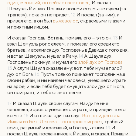
один, меньший, он сейчас пасет овец
. И сказал
Шемуэль Йишаю: Пошли и возьми его; мы не сядем (за
трапезу), пока он не придет.
12
И послал (за ним), и
привел его, а он был
рыжеволос
, с красивыми глазами
и приятным лицом.
И сказал Господь: Встань, помажь его — это он.
13
И
взял Шемуэль рог с елеем, и помазал его среди его
братьев, и вселился дух Господень в Давида с того дня,
и встал Шемуэль, и ушел в Раму.
14
А Шауля дух
Господень покинул, и мучал его
злой дух от Господа
.
15
А слуги Шауля сказали ему: вот, тебя мучает злой
дух от Бога.
16
Пусть только прикажет господин наш
своим рабам, и мы найдем человека, умеющего играть
на арфе, и если тебя будет смущать злой дух от Бога,
он поиграет, и тебе станет легче.
17
И сказал Шауль своим слугам: Найдите мне
человека, хорошо умеющего играть, и приведите его
ко мне.
18
И отвечал один из слуг:
Вот, я видел сына
Йишая из Бет-Лехема
—
он хорошо играет
, храбрый
воин, разумный и красивый, и Господь с ним.
19
И
послал Шауль посланников к Йишаю, и сказал: Пришли