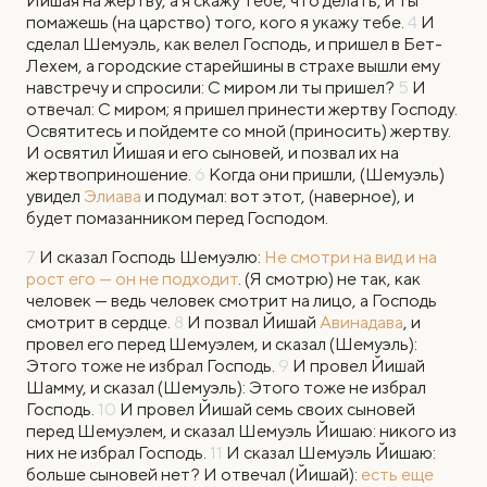
Йишая на жертву, а я скажу тебе, что делать, и ты
помажешь (на царство) того, кого я укажу тебе.
4
И
сделал Шемуэль, как велел Господь, и пришел в Бет-
Лехем, а городские старейшины в страхе вышли ему
навстречу и спросили: С миром ли ты пришел?
5
И
отвечал: С миром; я пришел принести жертву Господу.
Освятитесь и пойдемте со мной (приносить) жертву.
И освятил Йишая и его сыновей, и позвал их на
жертвоприношение.
6
Когда они пришли, (Шемуэль)
увидел
Элиава
и подумал: вот этот, (наверное), и
будет помазанником перед Господом.
7
И сказал Господь Шемуэлю:
Не смотри на вид и на
рост его — он не подходит
. (Я смотрю) не так, как
человек — ведь человек смотрит на лицо, а Господь
смотрит в сердце.
8
И позвал Йишай
Авинадава
, и
провел его перед Шемуэлем, и сказал (Шемуэль):
Этого тоже не избрал Господь.
9
И провел Йишай
Шамму, и сказал (Шемуэль): Этого тоже не избрал
Господь.
10
И провел Йишай семь своих сыновей
перед Шемуэлем, и сказал Шемуэль Йишаю: никого из
них не избрал Господь.
11
И сказал Шемуэль Йишаю:
больше сыновей нет? И отвечал (Йишай):
есть еще