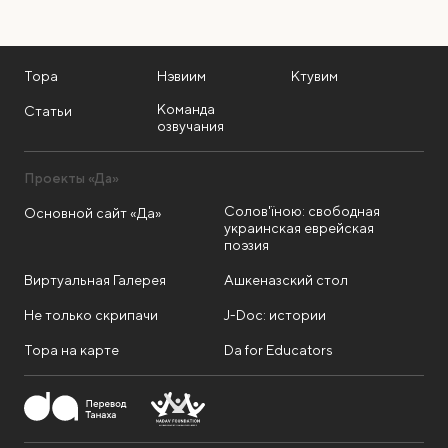
Тора
Нэвиим
Ктувим
Команда
Статьи
озвучания
Проекты «Да»
Солов'їною: свободная
Основной сайт «Да»
украинская еврейская
поэзия
Виртуальная Галерея
Ашкеназский стол
Не только скрипачи
J-Doc: истории
Тора на карте
Da for Educators