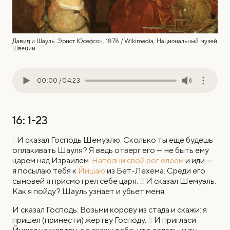
Давид и Шауль. Эрнст Юсефсон, 1878 / Wikimedia, Национальный музей
Швеции
00:00
/
04:23
16: 1-23
1
И сказал Господь Шемуэлю: Сколько ты еще будешь
оплакивать Шауля? Я ведь отверг его — не быть ему
царем над Израилем.
Наполни свой рог елеем
и иди —
я посылаю тебя к
Йишаю
из Бет-Лехема. Среди его
сыновей я присмотрел себе царя.
2
И сказал Шемуэль:
Как я пойду? Шауль узнает и убьет меня.
И сказал Господь: Возьми корову из стада и скажи: я
пришел (принести) жертву Господу.
3
И пригласи