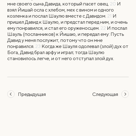
мне своего сына Давида, который пасет овец.
20
И
взял Йишай осла с хлебом, мех с вином и одного
козленка и послал Шаулю вместе с Давидом.
21
И
пришел Давид к Шаулю, и предстал перед ним, и очень
ему понравился, и стал его оруженосцем.
22
И послал
Шауль (посланников) к Йишаю, и передал ему: Пусть
Давид у меня послужит, потому что он мне
понравился.
23
Когда же Шауля одолевал (злой) дух от
Бога, Давид брал арфу и играл; тогда Шаулю
становилось легче, и от него отступал злой дух.
Предыдущая
Следующая