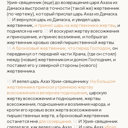
Урия-священник (еще) до возвращения царя Ахаза из
Дамаска выстроил в точности (такой же) жертвенник
(по чертежу), который прислал царь Ахаз из Дамаска.
12
И вернулся царь из Дамаска, и увидел царь
жертвенник,
и принес царь на жертвеннике жертвы
, и
поднялся на него.
13
И воскурил жертву всесожжения
и приношение, и принес возлияние, и побрызгал
жертвенник кровью своей пиршественной жертвы.
14
А бронзовый жертвенник, что перед Господом
, он
передвинул от передней части Храма, (где он стоял)
между (новым) жертвенником и домом Господним, и
поставил его у северной стороны (нового)
жертвенника.
15
И велел царь Ахаз Урии-священнику:
На большом
жертвеннике приноси утреннюю жертву
всесожжения и вечернее подношение
, царскую
жертву всесожжения и подношение, жертвы
всесожжения, подношения и возлияния народа, и
кропи его кровью всех жертв всесожжения и
пиршественных жертв, а бронзовый жертвенник
останется мне
для созерцания
.
16
И Урия-священник
сделал все, как велел царь Ахаз.
17
И царь Ахаз
убрал