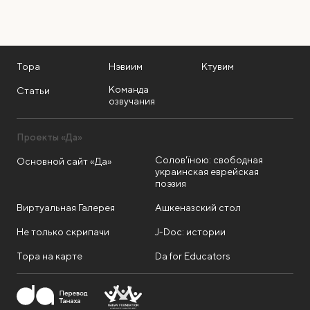
Тора
Нэвиим
Ктувим
Команда
Статьи
озвучания
Проекты «Да»
Солов'їною: свободная
Основной сайт «Да»
украинская еврейская
поэзия
Виртуальная Галерея
Ашкеназский стол
Не только скрипачи
J-Doc: истории
Тора на карте
Da for Educators