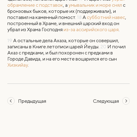
обрамление с подставок
, а
умывальник и море снял
с
бронзовых быков, которые их (поддерживали), и
поставил на каменный помост.
18
А
субботний навес
,
построенный в Храме, и внешний царский вход он
убрал из Храма Господня
из-за ассирийского царя
.
19
А остальные дела Ахаза, которые он совершил,
записаны в Книге летописи царей Йеуды.
20
И почил
Ахаз с предками, и был похоронен с предками в
Городе Давида, и на его месте воцарился его сын
Хизкийау
.
Предыдущая
Следующая