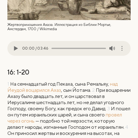
Жертвоприношения Ахаза. Иллюстрация из Библии Мортье,
Амстердам, 1700 / Wikimedia
00:00
/
03:46
16: 1-20
1
На семнадцатый год Пекаха, сына Ремальяу,
над
Йеудой воцарился Ахаз
, сын Йотама.
2
При воцарении
Ахазу было двадцать лет, и он царствовал в
Иерусалиме шестнадцать лет, но не делал угодного
Господу, своему Богу, как предок его Давид.
3
И пошел
он путем израильских царей, и сына своего
провел
через огонь
— подобно той мерзости, которую
делают народы, изгнанные Господом от израильтян.
4
Он приносил жертвы и воскурения на высотах, на