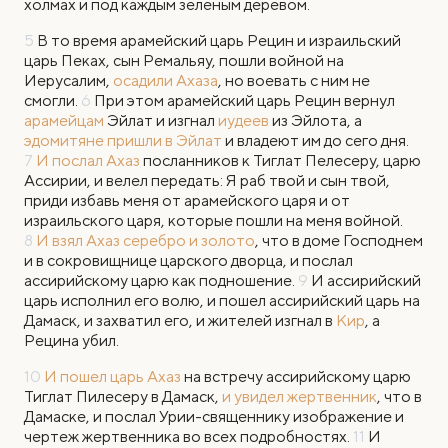
холмах и под каждым зеленым деревом.
5
В то время арамейский царь Рецин и израильский
царь Пеках, сын Ремальяу, пошли войной на
Иерусалим,
осадили Ахаза
, но воевать с ним не
смогли.
6
При этом арамейский царь Рецин вернул
арамейцам
Эйлат и изгнал
иудеев
из Эйлота, а
эдомитяне пришли в Эйлат
и владеют им до сего дня.
7
И послал Ахаз
посланников к Тиглат Пелесеру, царю
Ассирии, и велел передать: Я раб твой и сын твой,
приди избавь меня от арамейского царя и от
израильского царя, которые пошли на меня войной.
8
И взял Ахаз серебро и золото
, что в доме Господнем
и в сокровищнице царского дворца, и послал
ассирийскому царю как подношение.
9
И ассирийский
царь исполнил его волю, и пошел ассирийский царь на
Дамаск, и захватил его, и жителей изгнал в
Кир
, а
Рецина убил.
10
И пошел царь Ахаз
на встречу ассирийскому царю
Тиглат Пилесеру в Дамаск,
и увидел жертвенник
, что в
Дамаске, и послал Урии-священнику изображение и
чертеж жертвенника во всех подробностях.
11
И