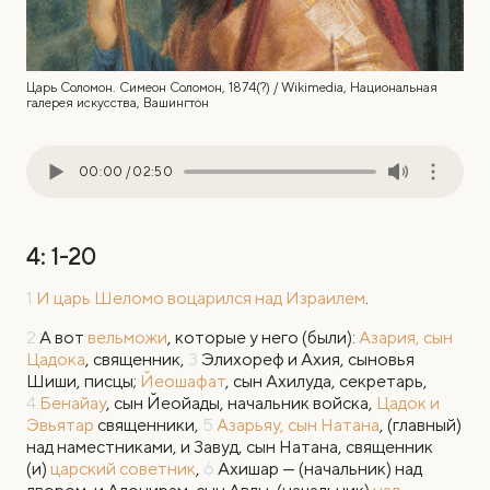
Царь Соломон. Симеон Соломон, 1874(?) / Wikimedia, Национальная
галерея искусства, Вашингтон
00:00
/
02:50
4: 1-20
1
И царь Шеломо воцарился над Израилем
.
2
А вот
вельможи
, которые у него (были):
Азария, сын
Цадока
, священник,
3
Элихореф и Ахия, сыновья
Шиши, писцы;
Йеошафат
, сын Ахилуда, секретарь,
4
Бенайау
, сын Йеойады, начальник войска,
Цадок и
Эвьятар
священники,
5
Азарьяу, сын Натана
, (главный)
над наместниками, и Завуд, сын Натана, священник
(и)
царский советник
,
6
Ахишар — (начальник) над