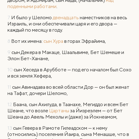
двором, и Адонирам, сын Авды, (начальник)
над
поденными работами
.
7
И было у Шеломо
двенадцать
наместников на весь
Израиль, и они обеспечивали царя и его двора —
каждый по месяцу в году.
8
Вот их имена:
сын Хура
в горах Эфрайима,
9
сын Декера в Макаце, Шаальвиме, Бет Шемеше и
Элон Бет-Ханане,
10
сын Хеседа в Арубботе — под его началом был Сохо
и вся земля Хефера,
11
сын Авинадава во всей области Дор — он был женат
на Тафат, дочери Шеломо,
12
Баана, сын Ахилуда, в Таанахе, Мегиддо и всем Бет
Шеане, что возле
Цартаны
за Йизреэлем — от Бет
Шеана до Авель Мехолы и (даже) за Йокнеамом,
13
сын Гевера в Рамоте Гилеадском — к нему
(относились) поселения Йаира, сына Менашше, что в