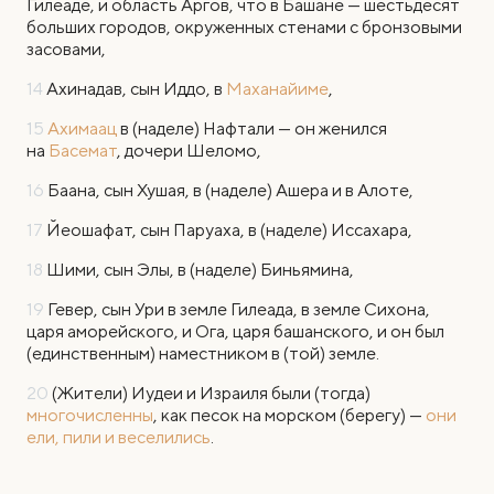
Гилеаде, и область Аргов, что в Башане — шестьдесят
больших городов, окруженных стенами с бронзовыми
засовами,
14
Ахинадав, сын Иддо, в
Маханайиме
,
15
Ахимаац
в (наделе) Нафтали — он женился
на
Басемат
, дочери Шеломо,
16
Баана, сын Хушая, в (наделе) Ашера и в Алоте,
17
Йеошафат, сын Паруаха, в (наделе) Иссахара,
18
Шими, сын Элы, в (наделе) Биньямина,
19
Гевер, сын Ури в земле Гилеада, в земле Сихона,
царя аморейского, и Ога, царя башанского, и он был
(единственным) наместником в (той) земле.
20
(Жители) Иудеи и Израиля были (тогда)
многочисленны
, как песок на морском (берегу) —
они
ели, пили и веселились
.