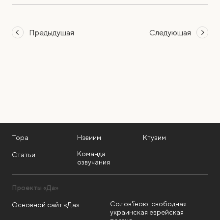
Предыдущая
Следующая
Тора
Нэвиим
Ктувим
Команда
Статьи
озвучания
Проекты «Да»
Солов'їною: свободная
Основной сайт «Да»
украинская еврейская