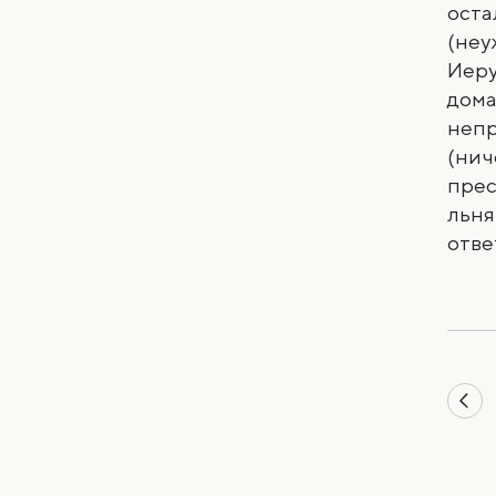
оста
(неу
Иер
дома
непр
(нич
прес
льня
отве