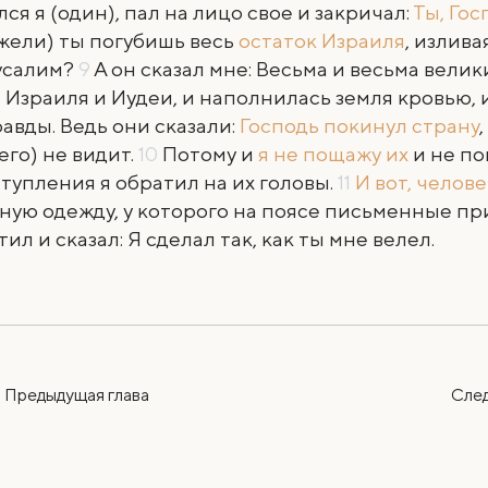
лся я (один), пал на лицо свое и закричал:
Ты, Го
жели) ты погубишь весь
остаток Израиля
, излива
усалим?
9
А он сказал мне: Весьма и весьма вели
 Израиля и Иудеи, и наполнилась земля кровью, 
авды. Ведь они сказали:
Господь покинул страну
его) не видит.
10
Потому и
я не пощажу их
и не по
тупления я обратил на их головы.
11
И вот, челове
ную одежду, у которого на поясе письменные п
тил и сказал: Я сделал так, как ты мне велел.
Предыдущая
глава
Сле