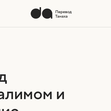
д
алимом и
ние