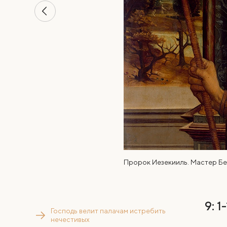
Пророк Иезекииль. Мастер Бес
9: 1-
Господь велит палачам истребить
нечестивых