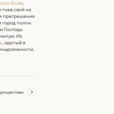
споди Боже
,
я гнев свой на
ки прегрешения
и город полон
, и Господь
милую. Их
к
, одетый в
ринадлежности,
дующая
глава