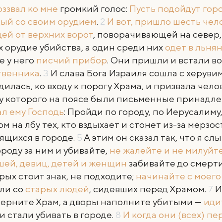
оззвал ко мне
громкий голос:
Пусть подойдут гор
ый со своим орудием
.
2
И вот, пришло шесть чело
ей от верхних ворот
, поворачивающей на север, 
х орудие убийства, а один среди них
одет в льня
е у него
писчий прибор
. Они пришли и встали в
твенника
.
3
И слава Бога Израиля сошла с херувим
дилась, ко входу к порогу Храма, и призвала чело
 у которого на поясе были письменные принадл
ал ему Господь
: Пройди по городу, по Иерусалиму
ом на лбу тех, кто вздыхает и стонет из-за мерзос
ящихся в городе.
5
А этим он сказал так, что я с
ороду за ним и убивайте,
не жалейте и не милуйт
ей, девиц, детей и женщин
забивайте до смерти,
рых стоит знак, не подходите;
начинайте с моего
ли со
старых людей
, сидевших перед Храмом.
7
И
ерните Храм, а дворы наполните убитыми —
иди
 и стали убивать в городе.
8
И когда они (всех) п