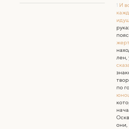
1
И в
кажд
идущ
рука
пояс
жер
нахо
лен,
сказ
знак
твор
по г
юнош
кото
нача
Оскв
они,