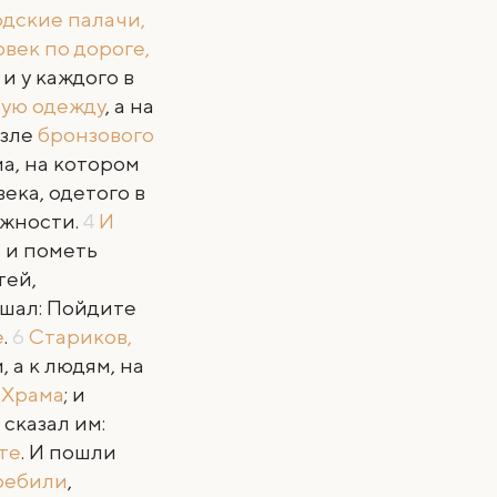
одские палачи,
век по дороге,
и у каждого в
ную одежду
, а на
озле
бронзового
а, на котором
века, одетого в
ежности.
4
И
, и пометь
тей,
лышал: Пойдите
е
.
6
Стариков,
 а к людям, на
 Храма
; и
 сказал им:
те
. И пошли
еребили
,