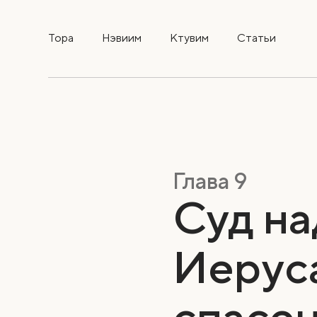
Тора
Нэвиим
Ктувим
Статьи
Глава 9
Суд на
Иерус
спасе