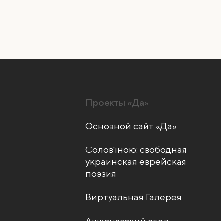
Проекты «Да»
Основной сайт «Да»
Солов'їною: свободная
украинская еврейская
поэзия
Виртуальная Галерея
Ашкеназский стол