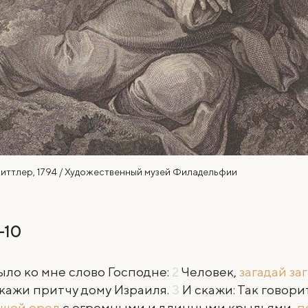
иттлер, 1794 / Художественный музей Филадельфии
1-10
ыло ко мне слово Господне:
2
Человек,
загадай за
кажи притчу дому Израиля.
3
И скажи: Так говорит
шой орел
с огромными и длинными крыльями,
п