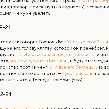
и, (чтобы) погубить много народа.
18
Он пренебр
шив договор, присягнул (на верность) и совершил
ршил — ему не уцелеть.
19-21
тому так говорит Господь Бог:
Жизнью своей кля
щу на его голову клятву, которой он пренебрег, и
арушил.
20
И я расставлю против него сеть
, и он
нета,
и я приведу его в Вавилон
, и буду с ним суди
ломство против меня.
21
И все его беглецы
изо в
т от меча, а кто останется —
будет рассеян
по все
е знать, что я, Господь, говорит (это).
22-24
к сказал Господь Бог
: Я с самой вершины кедра во