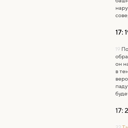
башн
нару
сове
17: 
19
По
обра
он н
в те
веро
паду
будет
17: 
22
Та