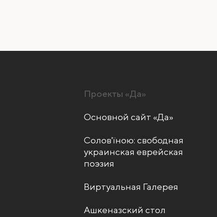
Проекты «Да»
Основной сайт «Да»
Солов'їною: свободная
украинская еврейская
поэзия
Виртуальная Галерея
Ашкеназский стол