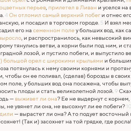
оцветных перьев
,
прилетел в Ливан
и уселся на
а.
4
Он отломил самый верхний побег
и отнес ег
анскую, и посадил в торговом городе.
5
И взял ме
садил его на
семенном поле
у больших вод, как 
выросло
, и распространилось, как невысокий вин
рому тянулись ветви, а корни были под ним, и ст
градной лозой, и пустило побеги, и выпустило в
) большой орел с широкими крыльями
и большим
лоза потянулась к нему своими корнями и протян
и, чтобы он ее поливал, (сделав) борозды в своих
ом поле, у больших вод она посажена, чтобы вып
осить плоды и стать великолепной лозой.
9
Скаж
одь —
выживет ли она
? Ее не выдернут с корнем,
ы, не увянет ли она, не высохнут ли ее побеги?
1
адили
— вырастет ли она? А то подует восточный 
сохнет! (Так и) засохнет на той грядке, где росла