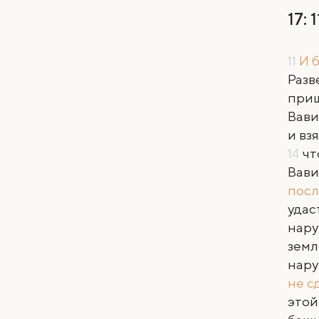
17: 
11
И 
Разв
приш
Вави
и вз
14
чт
Вави
посл
удас
нару
земл
нару
не с
этой