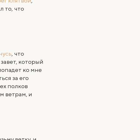
ег клятвой
,
 то, что
нусь
, что
 завет, который
 попадет ко мне
ться за его
сех полков
м ветрам, и
зьму ветку, и