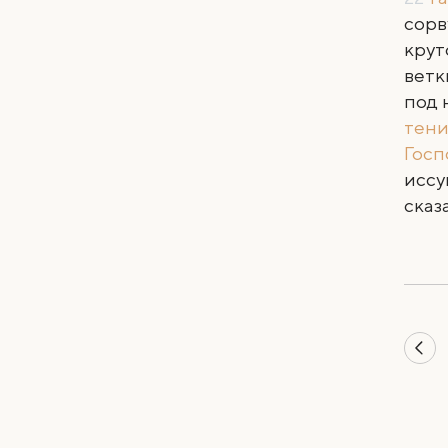
сорв
крут
ветк
под
тени
Госп
иссу
сказ