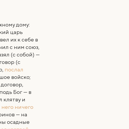
ному дому:
ский царь
ел их к себе в
чил с ним союз,
взял (с собой) —
говор (с
о,
послал
ьшое войско;
 договор,
подь Бог — в
л клятву и
 него ничего
воинов — на
ены осадные