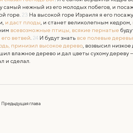
у самый нежный из его молодых побегов, и посаж
ой горе.
23
На высокой горе Израиля я его посажу
и,
и даст плоды
, и станет великолепным кедром, 
 ним
всевозможные птицы, всякие пернатые
буду
 его ветвей
.
24
И будут знать
все полевые деревь
одь, принизил высокое дерево
, возвысил низкое
шил влажное дерево и дал цветы сухому дереву — 
ал и сделал.
Предыдущая
глава