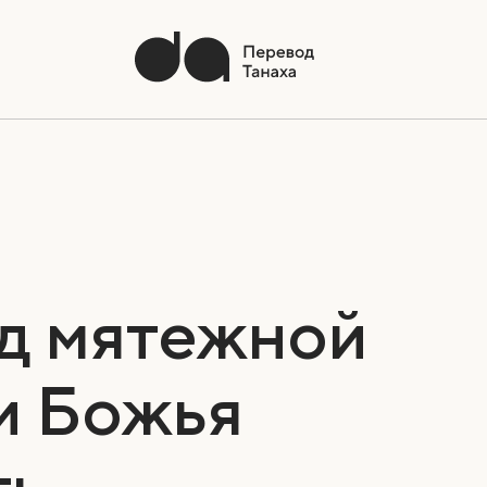
д мятежной
и Божья
ть