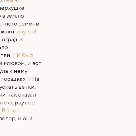
 верхушке
о в землю
стного семени
сажают
иву
.
6
И
оград, к
ало
етви.
7
И был
 клювом, и вот
ула к нему
 посадках.
8
На
ускать ветки,
и: так сказал
 не сорвут ее
0
Вот ее
ветер, и она
!