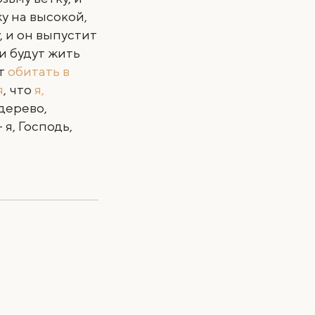
у на высокой,
, и он выпустит
и будут жить
т
обитать в
я
, что
я,
 дерево,
я, Господь,