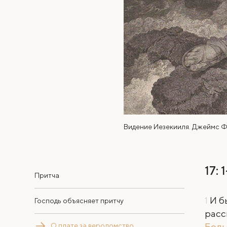
Видение Иезекииля. Джеймс Ф
17: 
Притча
1
И б
Господь объясняет притчу
расс
Боль
О плате за вероломство