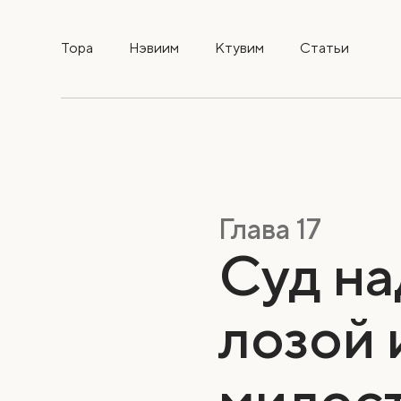
Тора
Нэвиим
Ктувим
Статьи
Глава 17
Суд на
лозой 
милос