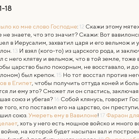
11-18
было ко мне слово Господне
:
12
Скажи этому мятеж
е не знаете, что это значит? Скажи: Вот вавилон
ел в Иерусалим, захватил царя и его вельмож и ув
лон.
13
И взял (кого-то) из царского рода, и заклю
ял с него клятву и вельмож, что в той земле, тоже 
обы царство было покорным, не восставало, и до
лоном) был крепок.
15
Но тот восстал против нег
ов в Египет
, чтобы получить оттуда коней и бол
тся ли ему это? Сможет ли он спастись, заключая
шая союз и убегая?
16
Собой клянусь, говорит Гос
е того, кто поставил его на царство, он преступи
шил союз.
Умереть ему в Вавилоне
!
17
Фараон для
делает
, хоть у него есть мощное войско и много 
 войне, на которой будет насыпан вал и постро