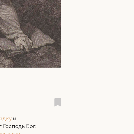
гадку
и
 Господь Бог:
олными