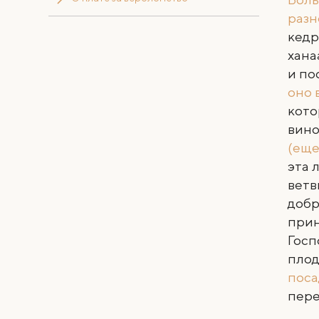
разн
кедр
хана
и по
оно 
кото
вино
(еще
эта 
ветв
добр
прин
Госп
плод
пос
пере