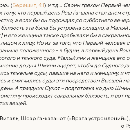
вою»
(
Берешит, 4:1
)
и т.д… Своим грехом Первый че
к тому, что первый день Рош ѓа-шана стал днем стр
естно, а если бы он подождал до субботнего вечер
 близость эта была бы устроена складно, а Малый
] и его женщина также пребывали бы в сакрально
 лицом к лицу. Но из-за того, что Первый человек
раньше положенного – в будни, в первый день Рош
рогого и тяжкого суда, Малый лик и женщина его 
инение до дня Шмини ацерет, чтобы до Судного д
ись тяжелые суды, павшие на него и женщину, и ч
сь и смягчились суды эти посредством Высшей ма
день. А праздник Сукот – подготовка ко дню Шмин
воистину происходит сакральная близость, и вот п
тих вещей.
 Виталь, Шеар ѓа-каванот («Врата устремлений»)
о Р