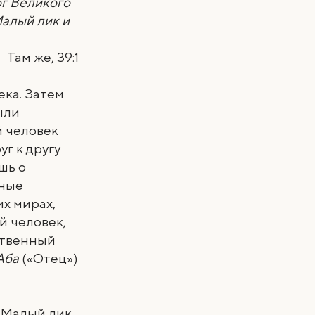
ог Великого
Малый лик и
Там же, 39:1
ека. Затем
ыли
й человек
уг к другу
шь о
ьные
их мирах,
й человек,
ственный
Аба
(«Отец»)
а Малый лик