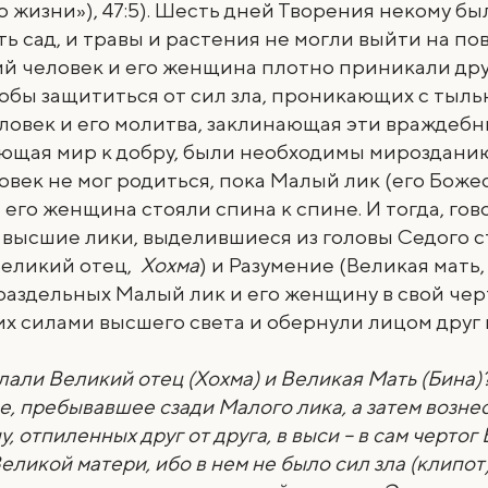
 жизни»), 47:5). Шесть дней Творения некому бы
ь сад, и травы и растения не могли выйти на по
й человек и его женщина плотно приникали друг
обы защититься от сил зла, проникающих с тыль
ловек и его молитва, заклинающая эти враждебн
ющая мир к добру, были необходимы мирозданию
век не мог родиться, пока Малый лик (его Бож
 его женщина стояли спина к спине. И тогда, гов
 высшие лики, выделившиеся из головы Седого с
Великий отец,
Хохма
) и Разумение (Великая мать
аздельных Малый лик и его женщину в свой черт
х силами высшего света и обернули лицом друг к
лали Великий отец (Хохма) и Великая Мать (Бина
, пребывавшее сзади Малого лика, а затем вознес
, отпиленных друг от друга, в выси – в сам чертог
Великой матери, ибо в нем не было сил зла (клипот