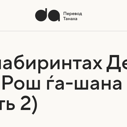
лабиринтах Д
 Рош ѓа-шана
ь 2)