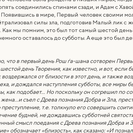
пять соединились спинами сзади, и Адам с Хав
. Появившись в мире, Первый человек своими м
йтрализовал силы зла, подготовив Малый лик с 
 Как мы помним, это был тот самый шестой день
немного оставалось до субботы. А еще это был д
о, что в первый день Рош ѓа-шана сотворен Первы
 шестой день Творения, как известно, и вот, если 
 воздержался от близости в этот день, и также в
реха, и дождался наступления субботы, все миры б
ы, как подобает… Но поскольку он согрешил по сов
о жена…и съел с Древа познания Добра и Зла, пре
 преступление, т.е. толкнуло его совершить соити
ечение будней, не дождавшись субботней святости
нный смысл поедания с Древа познания Добра и З
ие» обозначает «близость», как сказано: «И познал