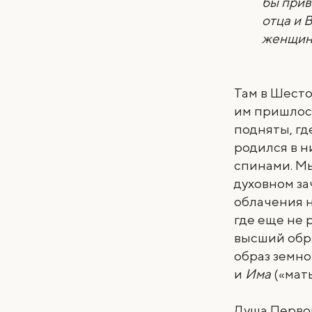
бы прив
отца и 
женщина
Там в Шесто
им пришлось
подняты, гд
родился в н
спинами. Мы
духовном з
облачения н
где еще не
высший обра
образ земн
и
Има
(«мать
Душа Первог