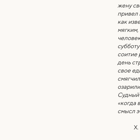
жену с
привел 
как изв
мягким,
человек
субботу
соитие 
день ст
свое ед
смягчил
озарили
Судный 
«когда 
смысл э
Х.