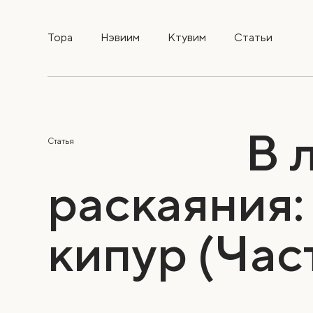
Тора
Нэвиим
Ктувим
Статьи
В 
Статья
раскаяния:
кипур (Част