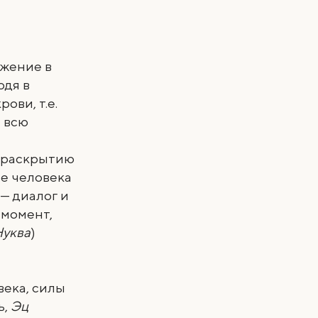
жение в
одя в
ови, т.е.
 всю
, раскрытию
е человека
 — диалог и
 момент,
Нуква
)
века, силы
ь,
Эц