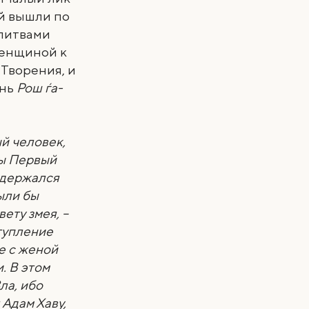
ой вышли по
олитвами
женщиной к
 Творения, и
ень
Рош ѓа-
й человек,
бы Первый
оздержался
ыли бы
ету змея, –
ступление
е с женой
. В этом
ла, ибо
 Адам Хаву,