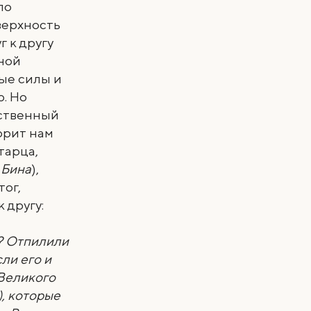
ло
верхность
 к другу
ной
ые силы и
. Но
ественный
орит нам
тарца,
,
Бина
),
ог,
 другу:
)? Отпилили
ли его и
 Великого
), которые