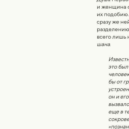
и женщина о
их подобию
сразу же не
разделению.
всего лишь 
шана
.
Известн
это был
человек
бы от г
устроен
он и ег
вызвало
еще в т
сокрове
«познан