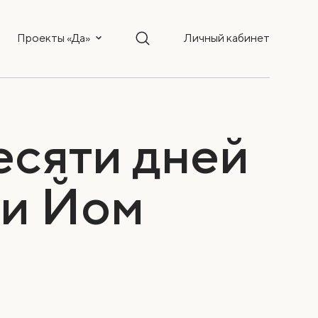
Проекты «Да»
Личный кабинет
есяти дней
 и Йом