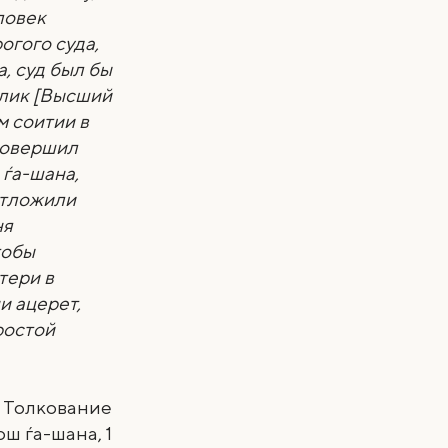
ловек
огого суда,
а, суд был бы
 лик [Высший
м соитии в
 совершил
 ѓа-шана,
отложили
ня
тобы
тери в
и ацерет,
ростой
, Толкование
ош ѓа-шана, 1