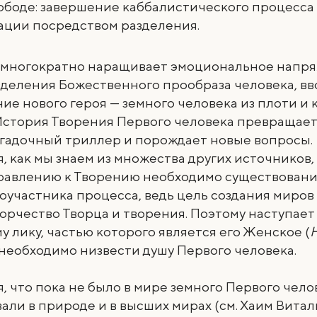
вободе: завершение каббалистического процесса
ации посредством разделения.
 многократно наращивает эмоциональное напря
деления Божественного прообраза человека, вв
ие нового героя — земного человека из плоти и кр
 История Творения Первого человека превращает
агадочный триллер и порождает новые вопросы.
, как мы знаем из множества других источников
правлению к Творению необходимо существовани
соучастника процесса, ведь цель создания миров
орчество Творца и творения. Поэтому наступает
у лику, частью которого является его Женское (
необходимо низвести душу Первого человека.
, что пока не было в мире земного Первого чело
вали в природе и в высших мирах (см. Хаим Витал