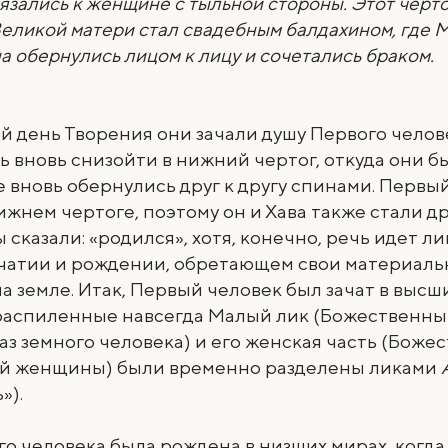
язались к женщине с тыльной стороны. Этот черт
Великой матери стал свадебным балдахином, где 
 обернулись лицом к лицу и сочетались браком.
й день Творения они зачали душу Первого челов
 вновь снизойти в нижний чертог, откуда они б
е вновь обернулись друг к другу спинами. Первы
ижнем чертоге, поэтому он и Хава также стали др
 сказали: «родился», хотя, конечно, речь идет ли
ачатии и рождении, обретающем свои материал
а земле. Итак, Первый человек был зачат в высш
 распиленные навсегда Малый лик (Божественны
з земного человека) и его женская часть (Боже
ой женщины) были временно разделены ликами
»).
о человека была рождена в низших мирах, когд