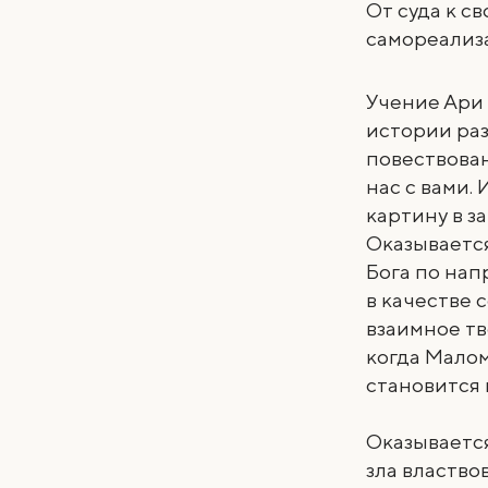
От суда к с
самореализ
Учение Ари
истории раз
повествован
нас с вами.
картину в з
Оказывается
Бога по на
в качестве 
взаимное тв
когда Малом
становится 
Оказывается
зла властво