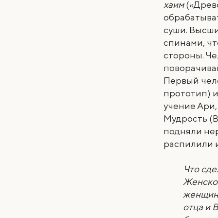
хаим
(«Древо
обрабатыват
суши. Высши
спинами, чт
стороны. Че
поворачива
Первый чело
прототип) и
учение Ари,
Мудрость (
подняли нер
распилили и
Что сде
Женское
женщину
отца и 