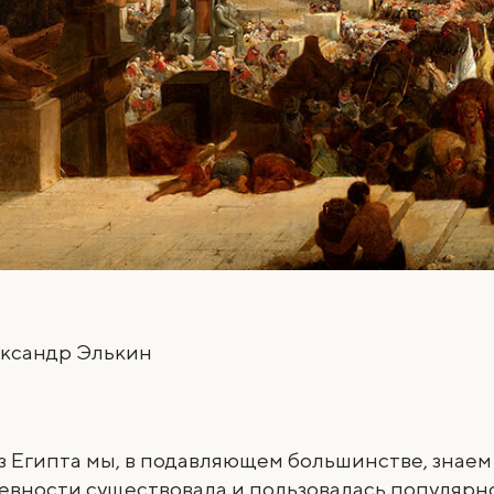
ксандр Элькин
з Египта мы, в подавляющем большинстве, знаем
ревности существовала и пользовалась популяр