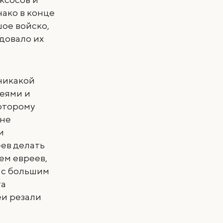
ако в конце
шое войско,
довало их
никакой
реями и
которому
 не
и
еев делать
ем евреев,
т с большим
та
еи резали