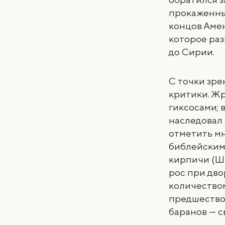
прокаженных
концов Амен
которое ра
до Сирии.
С точки зр
критики. Жр
гиксосами; 
наследовал 
отметить м
библейским 
кирпичи (Шм
рос при дво
количеством 
предшество
баранов — 