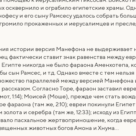
 осквернило и ограбило египетские храмы. Одн
офесу и его сыну Рамсесу удалось собрать боль
згромило прокаженных и иерусалимцев и пресле
ения истории версия Манефона не выдерживает 
ец фактически ставит знак равенства между ев
в Египте никогда не было фараона Аменхотепа, 
бы сын Рамсес, и т.д. Однако вместе с тем нельзя
ножество параллелей между версией Манефона 
рассказом. Согласно Торе, фараон заставил евр
от, 1:14); Моисей (Моше), прежде чем стать вожд
ре фараона (там же, 2:10); евреи покинули Египе
золота и серебра (там же, 12:33); исходу из Егип
вало пасхальное жертвоприношение, когда евр
священных животных богов Амона и Хнума…