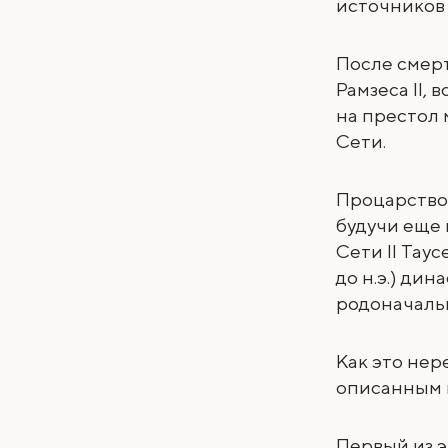
источников
После смерт
Рамзеса II,
на престол 
Сети.
Процарствова
будучи еще 
Сети II Тау
до н.э.) ди
родоначаль
Как это нер
описанным в
Первый из э