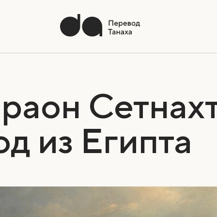
раон Сетнахт
од из Египта