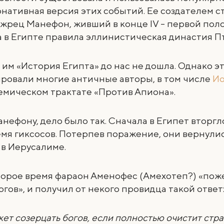
рнативная версия этих событий. Ее создателем с
жрец Манефон, живший в конце IV – первой полови
огда в Египте правила эллинистическая династия 
им «История Египта» до нас не дошла. Однако эт
ровали многие античные авторы, в том числе
Ио
емическом трактате «Против Апиона».
нефону, дело было так. Сначала в Египет вторгл
мя гиксосов. Потерпев поражение, они вернулис
в Иерусалиме.
торое время фараон Аменофес (Амехотеп?) «пож
огов», и получил от некого провидца такой ответ
ет созерцать богов, если полностью очистит стра