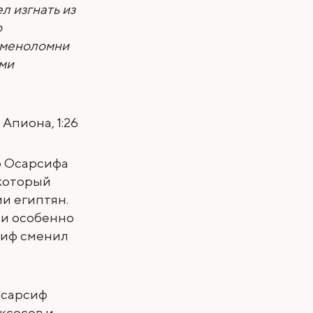
л изгнать из
о
каменоломни
ими
Апиона, 1:26
о Осарсифа
 который
и египтян.
 и особенно
сиф сменил
Осарсиф
ксосов и