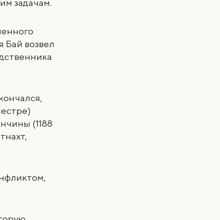
им задачам.
вленного
я Бай возвел
одственника
скончался,
сестре)
ончины (1188
тнахт,
онфликтом,
оторую