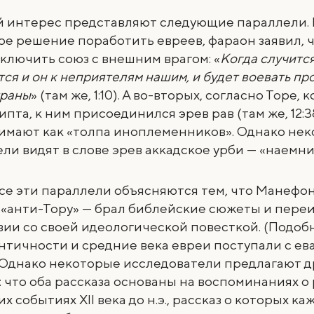
 интерес представляют следующие параллели. 
ое решение поработить евреев, фараон заявил, чт
аключить союз с внешним врагом: «
Когда случится
ся и он к неприятелям нашим, и будет воевать про
траны
» (там же, 1:10). А во-вторых, согласно Торе, 
пта, к ним присоединился эрев рав (там же, 12:38
имают как «толпа иноплеменников». Однако не
ли видят в слове эрев аккадское урби — «наемни
се эти параллели объясняются тем, что Манефо
 «анти-Тору» — брал библейские сюжеты и пере
вии со своей идеологической повесткой. (Подобн
нтичности и средние века евреи поступали с е
 Однако некоторые исследователи предлагают д
 что оба рассказа основаны на воспоминаниях о
 событиях XII века до н.э., рассказ о которых ка