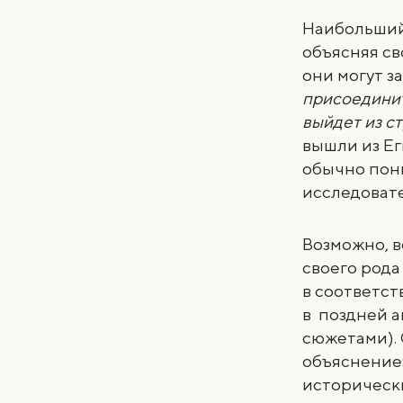
Наибольший
объясняя св
они могут з
присоединит
выйдет из с
вышли из Еги
обычно пон
исследовате
Возможно, в
своего рода
в соответст
в поздней а
сюжетами).
объяснение:
исторических