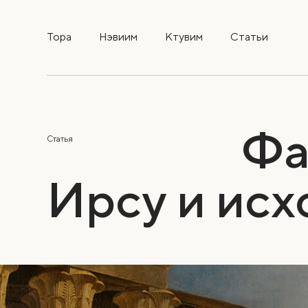
Тора
Нэвиим
Ктувим
Статьи
Фа
Статья
Ирсу и исх