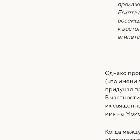
прокаже
Египта 
восемьд
к восто
египетс
Однако про
(«по имени 
придумал п
В частности
их священны
имя на Моис
Когда межд
обратился з