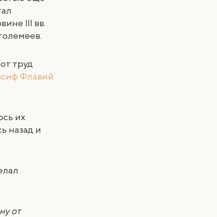
тал
не III вв.
Птолемеев.
от труд
сиф Флавий
ось их
ь назад и
елал
:
ну от