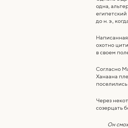
одна, альте
египетский 
до н. э., к
Написанная 
охотно цити
в своем пол
Согласно Ма
Ханаана пле
поселились 
Через неко
созерцать б
Он смож