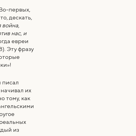
Во-первых,
о, дескать,
 война,
тив нас, и
когда евреи
). Эту фразу
которые
ки»!
н писал
иначивал их
о тому, как
вангельскими
ругое
 реальных
ждый из