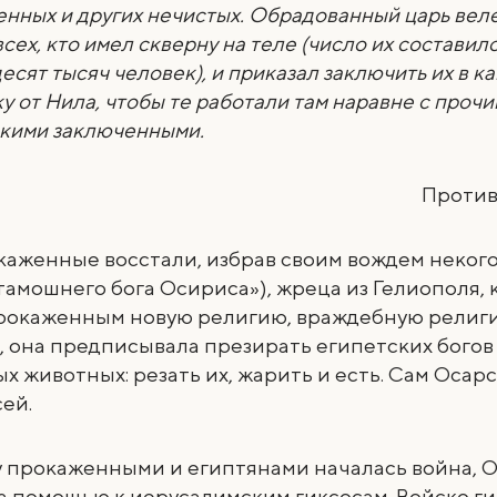
нных и других нечистых. Обрадованный царь веле
всех, кто имел скверну на теле (число их составил
есят тысяч человек), и приказал заключить их в 
ку от Нила, чтобы те работали там наравне с проч
кими заключенными.
Против 
каженные восстали, избрав своим вождем неког
тамошнего бога Осириса»), жреца из Гелиополя,
рокаженным новую религию, враждебную религи
, она предписывала презирать египетских богов
х животных: резать их, жарить и есть. Сам Осар
ей.
у прокаженными и египтянами началась война, 
а помощью к иерусалимским гиксосам. Войско ги