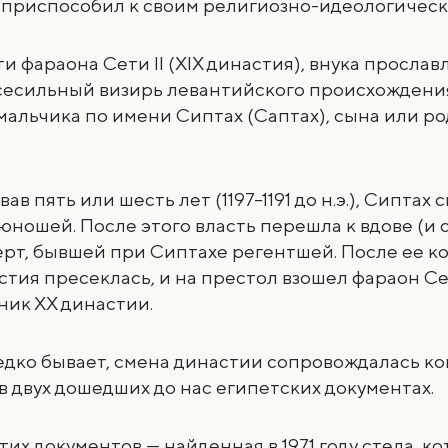
 приспособил к своим религиозно-идеологическ
и фараона Сети II (ХIX династия), внука просла
 всесильный визирь левантийского происхождени
мальчика по имени Сиптах (Саптах), сына или р
в пять или шесть лет (1197–1191 до н.э.), Сиптах 
юношей. После этого власть перешла к вдове (и 
серт, бывшей при Сиптахе регентшей. После ее к
настия пресеклась, и на престол взошел фараон Се
ник ХХ династии.
едко бывает, смена династии сопровождалась к
 двух дошедших до нас египетских документах.
тих документов — найденная в 1971 году стела, к