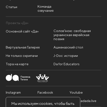
Команда
Статьи
озвучания
Проекты «Да»
Солов'їною: свободная
Основной сайт «Да»
украинская еврейская
поэзия
Виртуальная Галерея
Ашкеназский стол
Не только скрипачи
J-Doc: истории
Тора на карте
Da for Educators
Instagram
Facebook
Youtube
Telegram
Twitter
info@dadada.live
Мы используем cookies, чтобы быть