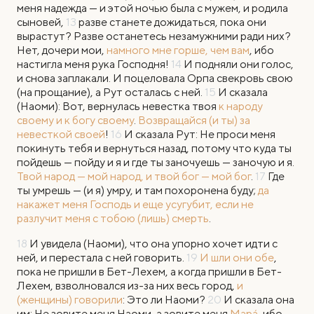
меня надежда — и этой ночью была с мужем, и родила
сыновей,
13
разве станете дожидаться, пока они
вырастут? Разве останетесь незамужними ради них?
Нет, дочери мои,
намного мне горше, чем вам
, ибо
настигла меня рука Господня!
14
И подняли они голос,
и снова заплакали. И поцеловала Орпа свекровь свою
(на прощание), а Рут осталась с ней.
15
И сказала
(Наоми): Вот, вернулась невестка твоя
к народу
своему и к богу своему
.
Возвращайся (и ты) за
невесткой своей
!
16
И сказала Рут: Не проси меня
покинуть тебя и вернуться назад, потому что куда ты
пойдешь — пойду и я и где ты заночуешь — заночую и я.
Твой народ — мой народ, и твой бог — мой бог
.
17
Где
ты умрешь — (и я) умру, и там похоронена буду;
да
накажет меня Господь и еще усугубит, если не
разлучит меня с тобою (лишь) смерть
.
18
И увидела (Наоми), что она упорно хочет идти с
ней, и перестала с ней говорить.
19
И шли они обе
,
пока не пришли в Бет-Лехем, а когда пришли в Бет-
Лехем, взволновался из-за них весь город,
и
(женщины) говорили
: Это ли Наоми?
20
И сказала она
им: Не зовите меня Наоми, а зовите меня
Марá
, ибо