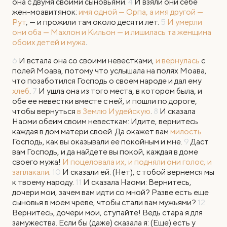
она с двумя своими сыновьями.
4
И взяли они себе
жен-моавитянок:
имя одной — Орпа, а имя другой —
Рут
, — и прожили там около десяти лет.
5
И умерли
они оба — Махлон и Кильон — и лишилась та женщина
обоих детей и мужа
.
6
И встала она со своими невестками,
и вернулась
с
полей Моава, потому что услышала на полях Моава,
что позаботился Господь о своем народе и дал ему
хлеб
.
7
И ушла она из того места, в котором была, и
обе ее невестки вместе с ней, и пошли по дороге,
чтобы вернуться
в Землю Иудейскую
.
8
И сказала
Наоми обеим своим невесткам: Идите, вернитесь
каждая в дом матери своей. Да окажет вам
милость
Господь, как вы оказывали ее покойным и мне.
9
Даст
вам Господь, и да найдете вы покой, каждая в доме
своего мужа!
И поцеловала их, и подняли они голос, и
заплакали
.
10
И сказали ей: (Нет), с тобой вернемся мы
к твоему народу.
11
И сказала Наоми: Вернитесь,
дочери мои, зачем вам идти со мной? Разве есть еще
сыновья в моем чреве, чтобы стали вам мужьями?
12
Вернитесь, дочери мои, ступайте! Ведь стара я для
замужества. Если бы (даже) сказала я: (Еще) есть у