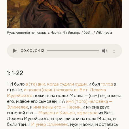
Руфь клянется не покидать Наоми. Ян Викторс, 1653 г. / Wikimedia
00:00
/
04:12
1: 1-22
1
И было
в (те) дни, когда судили судьи
, и был
голод
в
стране,
и пошел (один) человек
из Бет-Лехема
Иудейского
пожить на полях Моава — (сам) он, и жена
его, и двое его сыновей.
2
А
имя (того) человека —
Элимелех
, и
имя жены его — Наоми
, и имена двух
сыновей его —
Махлон и Кильон, эфратяне
из Бет-
Лехема Иудейского; и пришли они на поля Моава, и
были там.
3
И умер Элимелех
, муж Наоми, и осталась