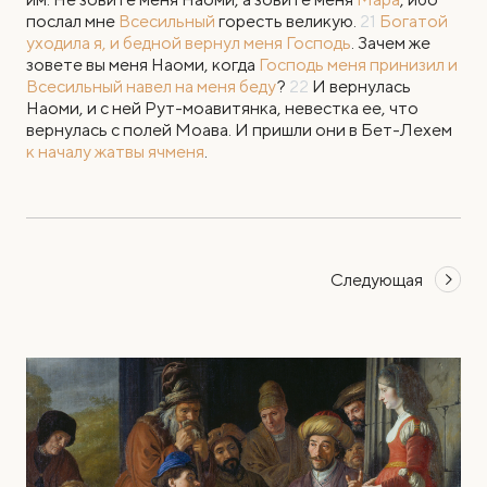
послал мне
Всесильный
горесть великую.
21
Богатой
уходила я, и бедной вернул меня Господь
. Зачем же
зовете вы меня Наоми, когда
Господь меня принизил и
Всесильный навел на меня беду
?
22
И вернулась
Наоми, и с ней Рут-моавитянка, невестка ее, что
вернулась с полей Моава. И пришли они в Бет-Лехем
к началу жатвы ячменя
.
Следующая