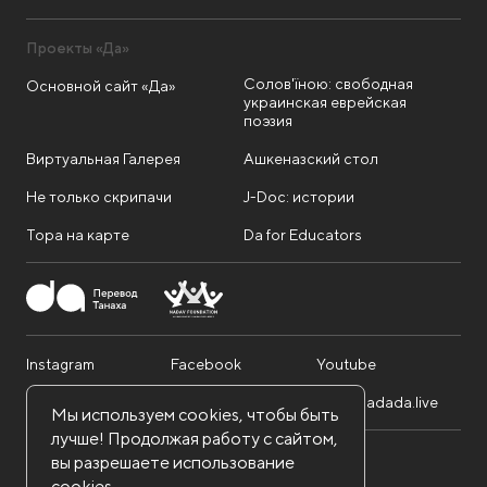
Проекты «Да»
Солов'їною: свободная
Основной сайт «Да»
украинская еврейская
поэзия
Виртуальная Галерея
Ашкеназский стол
Не только скрипачи
J-Doc: истории
Тора на карте
Da for Educators
Instagram
Facebook
Youtube
Telegram
Twitter
info@dadada.live
Мы используем cookies, чтобы быть
лучше! Продолжая работу с сайтом,
вы разрешаете использование
Nadav Foundation. Все права защищены.
cookies.