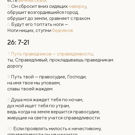
есть
вечная скала
.
5
Он сбросит вниз сидящих
наверху
,
обрушит возгордившийся город,
обрушит до земли, сравняет с прахом.
6
Будут его топтать ноги —
Ноги нищих, ступни
бедняков
.
26: 7-21
7
Путь праведников — справедливость
;
ты, Справедливый, прокладываешь праведникам
дорогу.
8
Путь твой — правосудие, Господи;
на имя твое мы уповаем,
славы твоей жаждем.
9
Душа моя жаждет тебя по ночам,
дух мой ищет тебя по утрам,
ведь когда на земле вершится правосудие,
живущие на свете учатся справедливости.
10
Если проявлять милость к нечестивому,
справедливости он не научится,