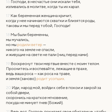
16
Господи, в несчастье они искали тебя,
изливались в молитве, когда ты их карал.
17
Как беременная женщина кричит,
когда у нее начинаются схватки и близятся роды,
таковы и мы перед тобой, Господи!
18
Мы были беременны,
мы мучались,
но мы
родили ветер
—
никого на земле не спасли,
и живущие на свете не пали (ниц перед нами).
19
Воскреснут твои мертвые вместе с моим телом.
Проснитесь и воспевайте, лежащие в прахе,
ведь ваша роса — как роса на траве,
и земля (заново)
родит усопших
.
20
Иди, народ мой, войди к себе в покои и закрой за
собой двери,
схоронись на краткое мгновение,
покуда не минует гнев (Божий).
21
Ведь вот, Господь покидает свое обиталище, чтобы