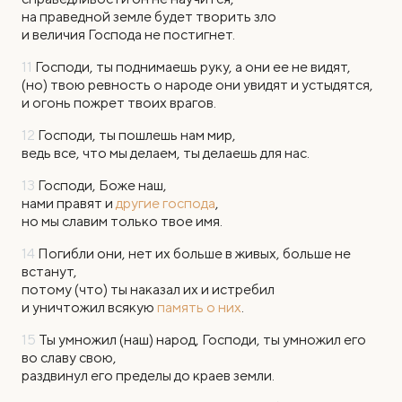
на праведной земле будет творить зло
и величия Господа не постигнет.
11
Господи, ты поднимаешь руку, а они ее не видят,
(но) твою ревность о народе они увидят и устыдятся,
и огонь пожрет твоих врагов.
12
Господи, ты пошлешь нам мир,
ведь все, что мы делаем, ты делаешь для нас.
13
Господи, Боже наш,
нами правят и
другие господа
,
но мы славим только твое имя.
14
Погибли они, нет их больше в живых, больше не
встанут,
потому (что) ты наказал их и истребил
и уничтожил всякую
память о них
.
15
Ты умножил (наш) народ, Господи, ты умножил его
во славу свою,
раздвинул его пределы до краев земли.