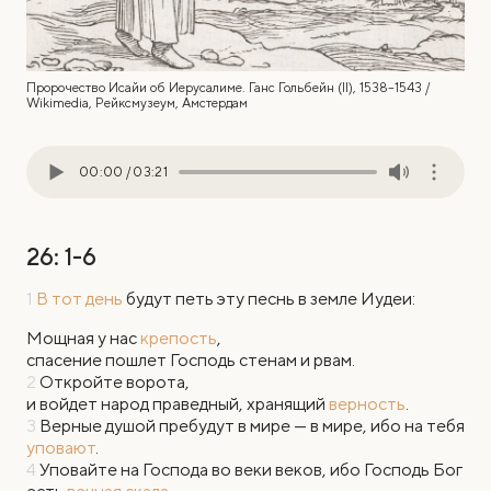
Пророчество Исайи об Иерусалиме. Ганс Гольбейн (II), 1538–1543 /
Wikimedia, Рейксмузеум, Амстердам
00:00
/
03:21
26: 1-6
1
В тот день
будут петь эту песнь в земле Иудеи:
Мощная у нас
крепость
,
спасение пошлет Господь стенам и рвам.
2
Откройте ворота,
и войдет народ праведный, хранящий
верность
.
3
Верные душой пребудут в мире — в мире, ибо на тебя
уповают
.
4
Уповайте на Господа во веки веков, ибо Господь Бог