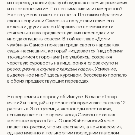
из перевода книги фразу об «идолах с семью рожками»
и о поклонении им. По невниманию или намеренно?
На это у меня тоже нет ответа. Похожим образом и
слова неприязни Самсона к представителям его
колена и других колен Израиля по возможности
смягчены в двух предшествующих переводах или
иногда опущены совсем. В той же главе «Дом и
чужбина» Самсон показан среди своего народа как
судья-насмешник, который «издевается [над обеими
тяжущимися сторонами] не улыбаясь, сохраняя
черствую суровость на лице, роняя слова скупо и
резко;
резче и скупее с каждым годом
». Усиление,
выделенное мной здесь курсивом, бесследно пропало
в обоих предшествующих переводах.
Но вернемся к вопросу об Иисусе. В главе «Товар
мягкий и твердый» в романе обнаруживаются сразу 12
распятых. Это туземцы, «коноводы восстания»,
вспыхнувшего в то время, когда Самсон похищал
железные ворота Газы. О них Жаботинский ясно
пишет по-русски, что их «распяли», а не «повесили»,
однако именно и только этим последним глаголом