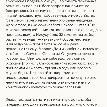
воскреснет подобно Иисусу. Его смерть показана в
романе как полная и бесповоротная, причем ее
беспримерный трагизм подчеркивается еще и тем,
что ей предшествует собственноручное убийство
Самсоном своего единственного сына-младенца.
Кроме того, в
Самсоне
Жаботинского 33 главы (не
считая последней — письма постороннего очевидца о
происшедшем), а Иисусу было 33 года, когда он был
распят. «Туземцы» — ханаанский сброд, местные
нищие духом — почитают Самсона и даже
поклоняются ему! В главе «Дом и чужбина» написано:
«…обожала Самсона Филистия. О туземцах нечего
говорить… [Они] делали себе идолов с семью
рожками [по числу Самсоновых “назорейских” кос] и
приносили им жертвы трижды в году или особо в
случае беды». На первый взгляд — чистое
идолопоклонство «без прикрас», но почему-то оно
неминуемо наводит на мысль о знакомых нам по
христианской культуре фигурках распятия.
Здесь я должен отметить пикантную деталь: оба
предшествующих переводчика попросту исключили