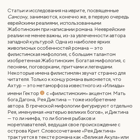
Статьи и исследования на иврите, посвященные
Самсону
, занимаются, конечно же, в первую очередь
еврейскими реалиями, использованными
Жаботинским при написании романа. Нееврейские
реалии не менее важны, из-за увлеченности автора
западной культурой. Одна из наиболее ярких
живописных особенностей романа — это
филистимская мифология, с большим талантом
изобретенная Жаботинским. Богатая мифология, с
песнями, поговорками, притчами и легендами.
Некоторые имена филистимлян звучат странно для
читателя. Только к концу романа выясняется, что
Ахтур — это метаморфоза известного из «Илиады»
имени Гектор
с «филистимским» акцентом. Мать
бога Дагона, Рея Диктина — тоже изобретение
автора. В греческой мифологии фигурируют отдельно
Рея, именуемая «матерью великих богов», и Диктина
— то ли нимфа, то ли богиня рыбаков и
мореплавателей, ведущая свое происхождение с
острова Крит. Словосочетание «Рея Диктина»
трактуется в тексте романа как «Великая Акула» или