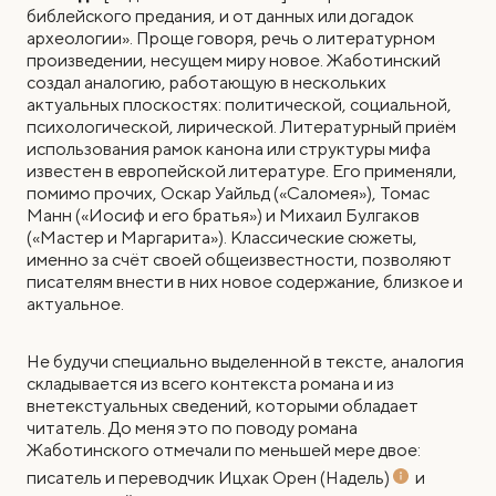
библейского предания, и от данных или догадок
археологии». Проще говоря, речь о литературном
произведении, несущем миру новое. Жаботинский
создал аналогию, работающую в нескольких
актуальных плоскостях: политической, социальной,
психологической, лирической. Литературный приём
использования рамок канона или структуры мифа
известен в европейской литературе. Его применяли,
помимо прочих, Оскар Уайльд («Саломея»), Томас
Манн («Иосиф и его братья») и Михаил Булгаков
(«Мастер и Маргарита»). Классические сюжеты,
именно за счёт своей общеизвестности, позволяют
писателям внести в них новое содержание, близкое и
актуальное.
Не будучи специально выделенной в тексте, аналогия
складывается из всего контекста романа и из
внетекстуальных сведений, которыми обладает
читатель. До меня это по поводу романа
Жаботинского отмечали по меньшей мере двое:
писатель и переводчик Ицхак Орен (Надель)
и