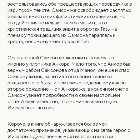
воспользовались оба предшествующих переводчика в
ивритском тексте. Самсон же освобождает распятых
и вешает вместо них филистимских охранников, но
его действия не мешают нам отметить, что
христианская традиция видит в воротах Газы на
плечах у похищающего их Самсона параллель к
кресту, несомому к месту распятия.
Ослепленный Самсон должен жить почему-то
именно у плотника Анкора. Мало того, что Анкор был
верным рабом Самсонова отца Маноя, он еще и спас
Самсону жизнь, защитив того своим телом от
разъяренного быка, и тем самым подарив ему как бы
второе рождение — от Анкора же, в конечном счете,
Самсон узнает подробности о своем настоящем
отце. А ведь известно, что номинальным отцом
Иисуса был плотник.
Короче, в книге обнаруживается более чем
достаточно признаков, указывающих на связь героя с
Иисусом. Единственная моя гипотеза по этой