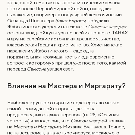
загадочной теме такова: апокалиптические веяния
эпохи после Первой мировой войны, нашедшие
выражение, например, в популярнейшем сочинении
Освальда Шпенглера
Закат Европы
, побудили
Жаботинского укоренить в сюжете
Самсона назорея
основы западной культуры во всей их полноте: ТАНАХ
и другие еврейские источники, древнее язычество,
классическая Греция и христианство. Христианские
параллели у Жаботинского — еще одна
поразительная неожиданность и одновременно
вопрос, к которому я пришел уже после того, как мой
перевод
Самсона
увидел свет.
Влияние на Мастера и Маргариту?
Наиболее крупное открытие подстерегало меня с
самой неожиданной стороны. Где-то на
предпоследних стадиях перевода (гл. 28, «Ослиная
челюсть») я заподозрил, что
Самсон назорей
повлиял
на
Мастера и Маргариту
Михаила Булгакова. Точнее,
не на весь роман, а на четыре «иерусалимские» его