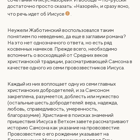
достаточно просто сказать: «Назорей», и сразу ясно,
что речь идет об Иисусе
.
Неужели Жаботинский воспользовался таким
понятием по неведению, да еще в заглавии романа?
На это нет однозначного ответа, но есть ряд
косвенных намеков. Прежде всего, необходимо
вспомнить о восходящей от Средних веков
христианской традиции, рассматривающей Самсона в
качестве одного из семи провозвестников Иисуса.
Каждый из них воплощает одну из семи главных
христианских добродетелей, и за Самсоном
закреплена, разумеется, доблесть или мужество
(остальные шесть добродетелей: вера, надежда,
любовь, справедливость, умеренность,
благоразумие). Христиане в поисках знамений
пришествия Иисуса в Ветхом завете рассматривают
историю Самсона как указание на провозвестие.
Провозвестие о его рождении указывает на