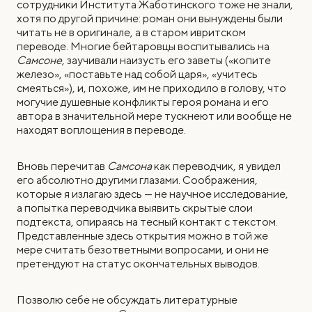
сотрудники Института Жаботинского тоже не знали,
хотя по другой причине: роман они вынуждены были
читать не в оригинале, а в старом ивритском
переводе. Многие бейтаровцы воспитывались на
Самсоне
, заучивали наизусть его заветы («копите
железо», «поставьте над собой царя», «учитесь
смеяться»), и, похоже, им не приходило в голову, что
могучие душевные конфликты героя романа и его
автора в значительной мере тускнеют или вообще не
находят воплощения в переводе.
Вновь перечитав
Самсона
как переводчик, я увидел
его абсолютно другими глазами. Соображения,
которые я излагаю здесь — не научное исследование,
а попытка переводчика выявить скрытые слои
подтекста, опираясь на тесный контакт с текстом.
Представленные здесь открытия можно в той же
мере считать безответными вопросами, и они не
претендуют на статус окончательных выводов.
Позволю себе не обсуждать литературные