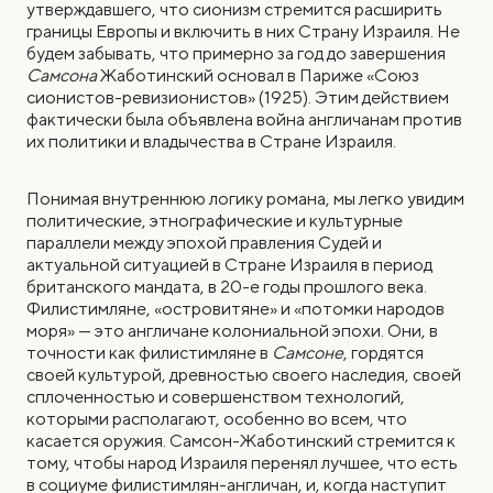
утверждавшего, что сионизм стремится расширить
границы Европы и включить в них Страну Израиля. Не
будем забывать, что примерно за год до завершения
Самсона
Жаботинский основал в Париже «Союз
сионистов-ревизионистов» (1925). Этим действием
фактически была объявлена война англичанам против
их политики и владычества в Стране Израиля.
Понимая внутреннюю логику романа, мы легко увидим
политические, этнографические и культурные
параллели между эпохой правления Судей и
актуальной ситуацией в Стране Израиля в период
британского мандата, в 20-е годы прошлого века.
Филистимляне, «островитяне» и «потомки народов
моря» — это англичане колониальной эпохи. Они, в
точности как филистимляне в
Самсоне
, гордятся
своей культурой, древностью своего наследия, своей
сплоченностью и совершенством технологий,
которыми располагают, особенно во всем, что
касается оружия. Самсон-Жаботинский стремится к
тому, чтобы народ Израиля перенял лучшее, что есть
в социуме филистимлян-англичан, и, когда наступит