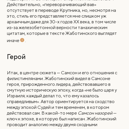
Действительно, «переворачивающий вав»
отсутствует в переводе Крупника, но, несмотря на
это, стиль его представляется мне слишком уж
архаичным даже для 30-х годов ХХ века, в том числе
из-за железобетонной верности танахическим
цитатам, которые в тексте Жаботинского выглядят
иначе
.
Герой
Итак, в центре сюжета — Самсон и его отношения с
филистимлянами. Жаботинский видел в Самсоне
героя, прирожденного лидера, действовавшего в
смутную историческую эпоху, когда «не было царя у
Израиля; каждый делал то, что ему казалось
справедливым». Автор ориентируется на сходство
между эпохой Судей и тем временем, в котором
действовал сам. В какой-то мере
Самсон назорей
—
ключ к эпохе, в которую был написан. Жаботинский
проводит аналогию между двумя сходными