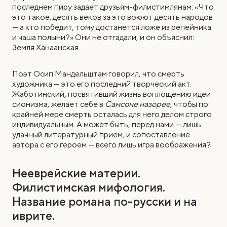
последнем пиру задает друзьям-филистимлянам: «Что
это такое: десять веков за это воюют десять народов
— а кто победит, тому достанется ложе из репейника
и чаша полыни?» Они не отгадали, и он объяснил:
Земля Ханаанская.
Поэт Осип Мандельштам говорил, что смерть
художника — это его последний творческий акт.
Жаботинский, посвятивший жизнь воплощению идеи
сионизма, желает себе в
Самсоне назорее
, чтобы по
крайней мере смерть осталась для него делом строго
индивидуальным. А может быть, перед нами — лишь
удачный литературный прием, и сопоставление
автора с его героем — всего лишь игра воображения?
Нееврейские материи.
Филистимская мифология.
Название романа по-русски и на
иврите.