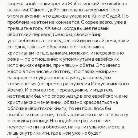
формальной точки зрения Жаботинский не ошибся в
названии: Самсон действительно
назир
именно в
этом значении, что дважды указано в Книге Судей. Но
проблема на этом не кончается. Скорее всего, уже в
тридцатые годы ХХ века, когда вышел первый
ивритский перевод
Самсона
, слово назир
употреблялось в повседневной ивритской речи, как и
сегодня, главным образом по отношению к
христианам-отшельникам, монахам, и несравненно
реже — по отношению к упомянутым в еврейских
источниках евреям, принявшим обеты. Это имело
место в том числе и потому, что таких незирим-
назореев не существовало уже два последних
тысячелетия (со времен разрушения Иерусалимского
Храма). И если автор, переводчик или издатель
настаивали бы, что слово
назир
в его еврейском, а не
христианском значении, обязано красоваться на
обложке ивритской книги, то им пришлось бы
позаботиться о том, чтобы разъяснить читателю эту
«тонкую» разницу. Но подобное разъяснение
неуместно ни на обложке, ни на титульном листе, а
лишь внутри книги, где в нем уже не будет