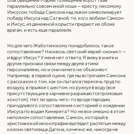
Благовещение Марии; похищение ворот Газы
параллельно совсем иной ноше — кресту, несомому
Иисусом; победа Самсона над львом символизирует
победу Иисуса над Сатаной; те, кого любили Самсон
и Иисус, из денежной корысти предают их обоих
врагам, и есть еще параллели.
Но для чего Жаботинскому понадобилось такое
сопоставление? Насквозь светский еврей-сионист —
и вдруг Иисус? У меня нет ответа. Я вижу в книге и
другие признаки связи между двумя этими
персоналиями, но и они ничего не объясняют.
Например, в первой сцене, где мы встречаем Самсона
с рассказом о том, как он пытался пересечь пруд по
воздуху, в прыжке с шестом, но рухнул в воду (все
присутствующие в харчевне разражаются громовым
хохотом). Нет ли здесь чего-то вроде пародии,
причудливого сопоставления с историей о хождении
Иисуса по водам Кинерета? Но не все смешно в этом
неполном сопоставлении. Самсон, который в
христианской иконографии выглядит распятым между
колонн святилища Дагона, конечно же, никогда не