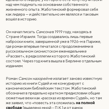
над чем подумать на основании собственного
жизненного опыта. Жаботинский формировал себя
как лидера — и действительно им являлся и таковым
вошёл в историю.
Он начал писать
Самсона
в 1919 году, находясь в
Стране Израиля. Тогда создавались лишь первые
наброски книги, завершенной уже в 1926-м в Париже,
где роман впервые печатался с продолжениями в
русскоязычном сионистском еженедельнике
«Рассвет», в редколлегии которого Жаботинский
состоял. Через год книга вышла в Берлине отдельным
изданием.
Роман
Самсон назорей
не излагает заново известную
историю из книги Судей и не конкурирует с
каноническим библейским текстом. Жаботинский
обозначил в предельно кратком предисловии общие
сюжетные вехи как «рассказ из времен Судей», но там
же заявил, что «повесть эта сложилась
на полной
свободе
[выделено мной – П.К.] и от рамок