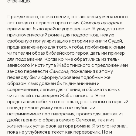
страницах.
Прежде всего, впечатление, оставшееся у меня много
лет назад от первого прочтения
Самсона
назорея
в
оригинале, было крайне упрощенным. Я увидел в нём
приключенческий роман для подростков, некую
свободную популяризацию истории из книги Судей,
предназначенную для того, чтобы, приблизив к юным
читателям образ библейского героя, дать им пример
для подражания. Когда ко мне обратились из тель-
авивского Института Жаботинского с предложением
заново перевести
Самсона
, пожелания к этому
переводу были сформулированы подобным же
образом: язык должен быть динамичным и
современным, лёгким для чтения, и сближать юных
читателей с наследием Жаботинского. Я не
представлял себе, что в столь однозначном на первый
взгляд романе увижу скрытые глубины и
непримиримые противоречия, происходящие как из
двойственного образа самого Самсона, так и из
жизненных установок автора романа. Я этого не знал,
пока не углубился в текст как переводчик. Но и