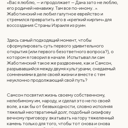
«Вас я люблю, — и продолжает — Дана зато не люблю,
его родичей ненавижу. Там все по-иному…».
Жаботинский не любил галутное еврейство и
стремился превратить его в «крепкий кирпич» для
воссоздания Страны Израиля из руин.
Здесь самый подходящий момент, чтобы
сформулировать суть первого удивительного
открытия (или первого безответного вопроса?), о
котором я говорил в начале. Испытывал ли сам
Жаботинский такое же раздвоение, как и Самсон,
разрывавшийся между двумя культурами, снедаемый
сомнениями в деле своей жизни и вместе с тем
неуклонно продолжающий свой путь?
Самсон посвятил жизнь своему собственному,
нелюбимому им, народу, и сделал это не по своей
воле, а как бы от безвыходности, словно исполняя
тяжелый неотвратимый долг, подобный сизифову
вечному приговору: вкатывать на гору тяжеленный
камень только для того, чтобы тот снова и снова