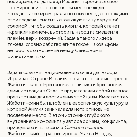
периодами, когда народ Израиля переживал свое
формирование: это ни в коей мере не люди
«созданные из мрамора», а потому перед его вождями
стоит задача «смесить скользкую глину с хрупкой
соломой», чтобы создать кирпич, который станет
«крепким камнем», выстроить народ из смешения
племён, вер и воззрений. Задача такого лидера
тяжела, словно рабство египетское. Таков «фон»
непростых отношений между Самсоном и
филистимлянами.
Задача создания национального очага для народа
Израиля в Стране Израиля стояла во главе интересов
Жаботинского. Британская политика и британская
администрация в Стране представляли собой главное
препятствие для достижения этой цели. Вместе с тем
Жаботинский был влюблен в европейскую культуру, в
которой Англия занимала для него отнюдь не
последнее место. В этом источник глубокого
внутреннего конфликта у автора романа, конфликта,
приведшего к написанию
Самсона назорея
.
Жаботинский не раз цитировал Макса Нордау,