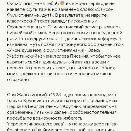
Филистимляне на тебя!»
вы в моём переводе не
найдёте. Суть та же, но заменено слово: «Самсон!
Филистимляне идут!». В результате, на иврите,
классический текст выглядит искаженным.
Осовремененным. Стилистический регистр невысок,
библейский стих заменен возгласом из повседневной
речи. Есть и другие места, где каноническая формула
изменена. Чуть позже я затрону вопрос о знаменитом
«Умри, душа моя, с филистимлянами!». Здесь
Жаботинский изменил слова Писания, чтобы точнее
выразить свой индивидуальный взгляд на вещи и
предельно прояснить текст, но ни у кого из обоих
моих предшественников это изменение никак не
отражено.
Сам Жаботинский в 1928 году просил переводчика
Баруха Крупника в письме на иврите, посланном из
Парижа в Берлин, где жил Крупник, «переводить на
современный язык», и далее «особо настоятельная
просьба: по возможности избегать
‘переворачивающего вава’ — я ненавижу все эти ‘ва-
йедаберим’ и ‘ва-йомерим’ смертной ненавистью».