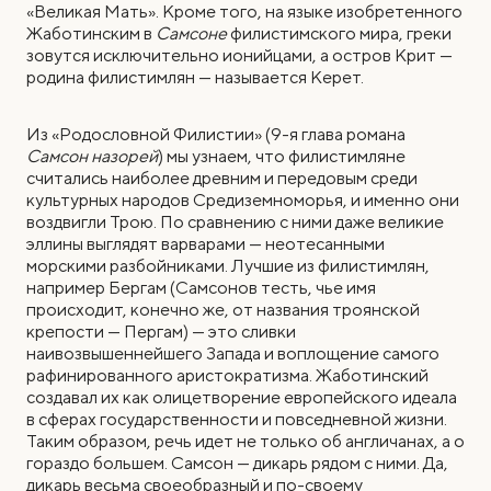
«Великая Мать». Кроме того, на языке изобретенного
Жаботинским в
Самсоне
филистимского мира, греки
зовутся исключительно ионийцами, а остров Крит —
родина филистимлян — называется Керет.
Из «Родословной Филистии» (9-я глава романа
Самсон назорей
) мы узнаем, что филистимляне
считались наиболее древним и передовым среди
культурных народов Средиземноморья, и именно они
воздвигли Трою. По сравнению с ними даже великие
эллины выглядят варварами — неотесанными
морскими разбойниками. Лучшие из филистимлян,
например Бергам (Самсонов тесть, чье имя
происходит, конечно же, от названия троянской
крепости — Пергам) — это сливки
наивозвышеннейшего Запада и воплощение самого
рафинированного аристократизма. Жаботинский
создавал их как олицетворение европейского идеала
в сферах государственности и повседневной жизни.
Таким образом, речь идет не только об англичанах, а о
гораздо большем. Самсон — дикарь рядом с ними. Да,
дикарь весьма своеобразный и по-своему