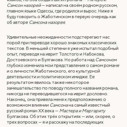
Самсон назорей
— написал на своём родном русском,
главном языке Одессы, где родился и вырос. Ниже я
буду говорить о Жаботинском в первую очередь как
об авторе
Самсона назорея
.
Удивительные неожиданности подстерегают нас
порой при переводе хорошо знакомых классических
текстов. В меньшей степени я уже испытал подобный
опыт, переводя на иврит Толстого и Набокова,
Достоевского и Булгакова. Но работа над
Самсоном
глубоко изменила мои представления о самом романе
и о личности Жаботинского, его культурной
деятельности и политическом имидже. Ее
результатом явилось также некоторое
замешательство по поводу полного названия романа,
никогда не переводившегося на иврит дословно.
Наконец, она привела меня к предположению о
возможном влиянии
Самсона
на самый известный
русский роман ХХ века —
Мастера и Маргариту
Булгакова. Об этих трёх открытиях — или, скорее, о
трех вопросах — я и расскажу на последующих