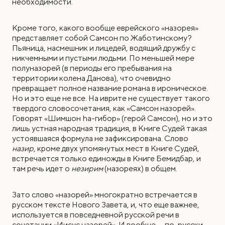
необходимости.
Кроме того, какого вообще еврейского «назорея»
представляет собой Самсон по Жаботинскому?
Пьяница, насмешник и лицедей, водящий дружбу с
никчемными и пустыми людьми. По меньшей мере
полуназорей (в периоды его пребывания на
территории колена Данова), что очевидно
превращает полное название романа в ироническое.
Но и это еще не все. На иврите не существует такого
твердого словосочетания, как «Самсон назорей».
Говорят «Шимшон hа-гибор» (герой Самсон), но и это
лишь устная народная традиция, в Книге Судей такая
устоявшаяся формула не зафиксирована. Слово
назир
, кроме двух упомянутых мест в Книге Судей,
встречается только единожды в Книге Бемидбар, и
там речь идет о
незирим
(назореях) в общем.
Зато слово «назорей» многократно встречается в
русском тексте Нового Завета, и, что еще важнее,
используется в повседневной русской речи в
сочетании «Иисус назорей». И вообще — по-русски