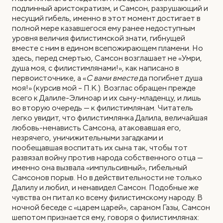
подлинный аристократизм, и Самсон, разрушающий и
несущий гибель, именно в этот момент достигает в
полной мере казавшегося ему ранее недоступным
уровня величия филистимской знати, гибнущей
вместе с ним в едином всепожирающем пламени. Но
здесь, перед смертью, Самсон возглашает не «Умри,
душа моя, с филистимлянами!», как написано в
первоисточнике, а «
С вами вместе
да погибнет душа
моя!» (курсив мой – П.К.). Возглас обращен прежде
всего к Далиле-Элиноар и их сыну-младенцу, и лишь
во вторую очередь — к филистимлянам. Читатель
легко увидит, что филистимлянка Далила, величайшая
любовь-ненависть Самсона, атаковавшая его,
незрячего, уничижительными загадками и
пообещавшая воспитать их сына так, чтобы тот
развязал войну против народа собственного отца —
именно она вызвала «импульсивный», гибельный
Самсонов порыв. Но в действительности не только
Далилу и любил, и ненавидел Самсон. Подобные же
чувства он питал ко всему филистимскому народу. В
ночной беседе с «царем царей», сараном Газы, Самсон
шепотом признается ему, говоря о филистимлянах: