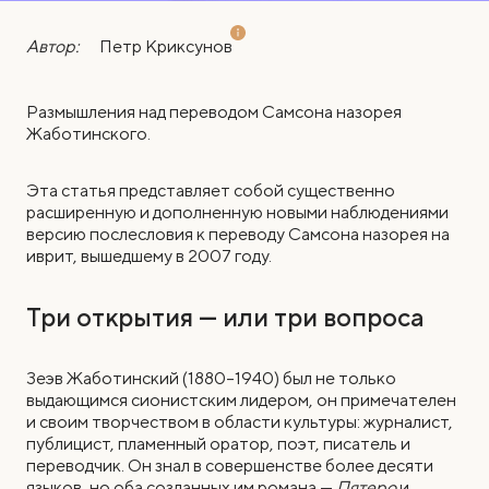
Автор:
Петр Криксунов
Размышления над переводом Самсона назорея
Жаботинского.
Эта статья представляет собой существенно
расширенную и дополненную новыми наблюдениями
версию послесловия к переводу Самсона назорея на
иврит, вышедшему в 2007 году.
Три открытия — или три вопроса
Зеэв Жаботинский (1880–1940) был не только
выдающимся сионистским лидером, он примечателен
и своим творчеством в области культуры: журналист,
публицист, пламенный оратор, поэт, писатель и
переводчик. Он знал в совершенстве более десяти
языков, но оба созданных им романа —
Пятеро
и