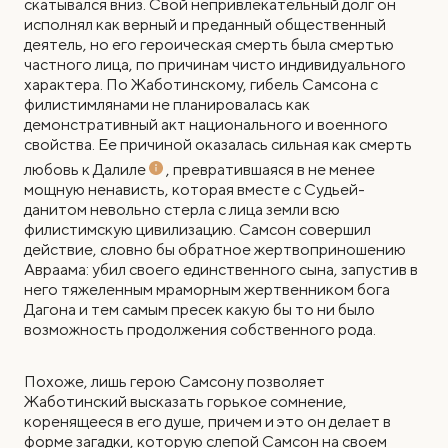
скатывался вниз. Свой непривлекательный долг он
исполнял как верный и преданный общественный
деятель, но его героическая смерть была смертью
частного лица, по причинам чисто индивидуального
характера. По Жаботинскому, гибель Самсона с
филистимлянами не планировалась как
демонстративный акт национального и военного
свойства. Ее причиной оказалась сильная как смерть
любовь к Далиле
, превратившаяся в не менее
мощную ненависть, которая вместе с Судьей-
данитом невольно стерла с лица земли всю
филистимскую цивилизацию. Самсон совершил
действие, словно бы обратное жертвоприношению
Авраама: убил своего единственного сына, запустив в
него тяжеленным мраморным жертвенником бога
Дагона и тем самым пресек какую бы то ни было
возможность продолжения собственного рода.
Похоже, лишь герою Самсону позволяет
Жаботинский высказать горькое сомнение,
коренящееся в его душе, причем и это он делает в
форме загадки, которую слепой Самсон на своем