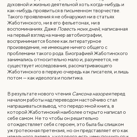
духовной и жизнью деятельной хоть когда-нибудь и
как-нибудь проявиться в письменном творчестве.
Такого проявления я не обнаружил ни в статьях
Жаботинского, ни в его фельетонах, ни в
воспоминаниях. Даже
Повесть моих дней
, написанная
на первый взгляд на манер автобиографии,
воспринимается более как литературное
произведение, не имеющее ничего общего с
проблемами такого рода. Биографией Жаботинского
занимались относительно мало и, разумеется, не
существует исследования, рассматривающего
Жаботинского в первую очередь как писателя, и лишь
потом — как идеолога и политика.
В результате нового чтения
Самсона назорея
перед
началом работы над переводом настойчиво стал
напрашиваться вывод, что передо мной книга, в
которой Жаботинский наиболее открыто написал о
себе самом. Не то чтобы он решительно
отождествляет себя с героем, это была бы слишком
уж гротескная претензия, но он представляет его как
идеального лидера, у которого есть чему поучиться и