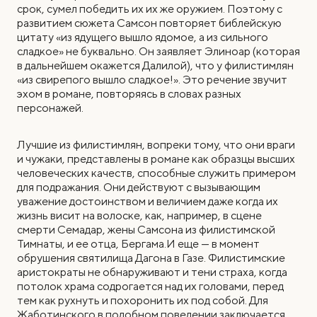
срок, сумел победить их их же оружием. Поэтому с
развитием сюжета Самсон повторяет библейскую
цитату «из ядущего вышло ядомое, а из сильного
сладкое» не буквально. Он заявляет Элиноар (которая
в дальнейшем окажется Далилой), что у филистимлян
«из cвирепого вышло сладкое!». Это речение звучит
эхом в романе, повторяясь в словах разных
персонажей.
Лучшие из филистимлян, вопреки тому, что они враги
и чужаки, представлены в романе как образцы высших
человеческих качеств, способные служить примером
для подражания. Они действуют с вызывающим
уважение достоинством и величием даже когда их
жизнь висит на волоске, как, например, в сцене
смерти Семадар, жены Самсона из филистимской
Тимнаты, и ее отца, Бергама.И еще — в момент
обрушения святилища Дагона в Газе. Филистимские
аристократы не обнаруживают и тени страха, когда
потолок храма содрогается над их головами, перед
тем как рухнуть и похоронить их под собой. Для
Жаботинского в подобном поведении заключается