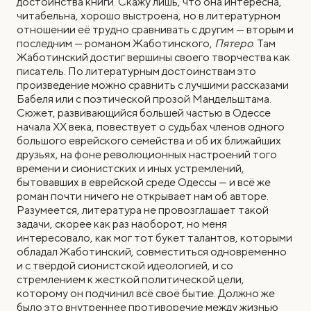
достоинства книги. Скажу лишь, что она интересна,
читабельна, хорошо выстроена, но в литературном
отношении её трудно сравнивать с другим — вторым и
последним — романом Жаботинского,
Пятеро
. Там
Жаботинский достиг вершины своего творчества как
писатель. По литературным достоинствам это
произведение можно сравнить с лучшими рассказами
Бабеля или с поэтической прозой Мандельштама.
Сюжет, развивающийся большей частью в Одессе
начала ХХ века, повествует о судьбах членов одного
большого еврейского семейства и об их ближайших
друзьях, на фоне революционных настроений того
времени и сионистских и иных устремлений,
бытовавших в еврейской среде Одессы — и всё же
роман почти ничего не открывает нам об авторе.
Разумеется, литература не провозглашает такой
задачи, скорее как раз наоборот, но меня
интересовало, как мог тот букет талантов, которыми
обладал Жаботинский, совместиться одновременно
и с твёрдой сионистской идеологией, и со
стремлением к жесткой политической цели,
которому он подчинил всё своё бытие. Должно же
было это внутреннее противоречие между жизнью