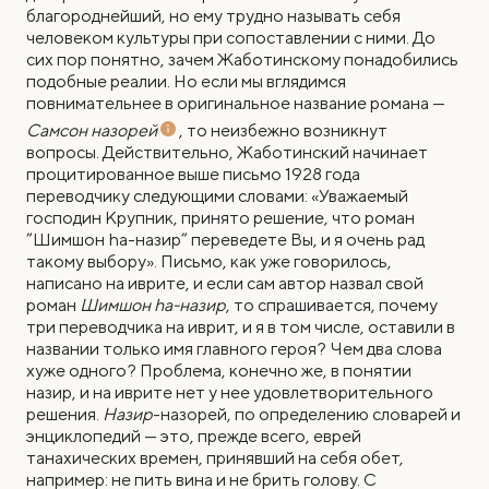
благороднейший, но ему трудно называть себя
человеком культуры при сопоставлении с ними. До
сих пор понятно, зачем Жаботинскому понадобились
подобные реалии. Но если мы вглядимся
повнимательнее в оригинальное название романа —
Самсон назорей
, то неизбежно возникнут
вопросы. Действительно, Жаботинский начинает
процитированное выше письмо 1928 года
переводчику следующими словами: «Уважаемый
господин Крупник, принято решение, что роман
”Шимшон hа-назир” переведете Вы, и я очень рад
такому выбору». Письмо, как уже говорилось,
написано на иврите, и если сам автор назвал свой
роман
Шимшон hа-назир
, то спрашивается, почему
три переводчика на иврит, и я в том числе, оставили в
названии только имя главного героя? Чем два слова
хуже одного? Проблема, конечно же, в понятии
назир, и на иврите нет у нее удовлетворительного
решения.
Назир
-назорей, по определению словарей и
энциклопедий — это, прежде всего, еврей
танахических времен, принявший на себя обет,
например: не пить вина и не брить голову. С