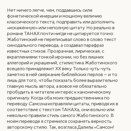
Нет ничего легче, чем, поддавшись силе
фонетической инерции и мощному величию
классического текста, подправить или дополнить
«искажённую» или неполную цитату. Но реально в
романе ТАНАХ почти нигде не цитируется точно:
Жаботинский не переписывал слово в слово текст
синодального перевода, а создавал парафраз
известных стихов. Прозрачная, лирическая, с
вкраплениями тонкой иронии, но без лишних
аллегорий и украшений, стилистика Жаботинского
всецело принадлежит ХХ веку. Только чуть-чуть
заметно в ней сверкание библейских перлов — и то
лишь для того, чтобы показать более выразительно
главную мысль автора, а вовсе не обязательно
пробудить в читателе интерес к каноническому
оригиналу. Когда оба моих предшественника по
переводу
Самсона
исправляли цитаты, приводя их в
соответствие с текстом ТАНАХа, они вольно или
невольно правили стиль самого Жаботинского. В
моём переводе я стремился сохранять верность
авторскому стилю. Так, возгласа Далилы «Самсон!