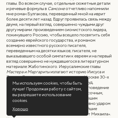
главы. Во всяком случае, отдельные сюжетные детали
и речевые формулы в
Самсоне
отчетливо напомнили
мне роман Булгакова, переведенный мной на иврит
более десяти лет назад. Вдруг проявилась связь между
двумя, на первый взгляд, совершенно чуждыми друг
другу мирами: произведением сионистского лидера,
покинувшего Россию, чтобы всецело посвятить себя
созданию еврейского государства, и романом
всемирно известного русского писателя,
переведенным на десятки языков; писателя, не
выказывавшего особой симпатии к евреям и на первый
взгляд совершенно не нуждавшегося в литературном
материале Жаботинского. Иерусалимские главы
Мастера и Маргариты
излагают историю Иисуса и
Понтия Пилата, написанную живущим в Москве 30-х
годов ХХ века героем романа: следствие, суд,
Мы используем cookies, чтобы быть
приговор, смертная казнь и последующее поведение
лучше! Продолжая работу с сайтом,
Пилата. Этот роман в романе написан красочным,
вы разрешаете использование
поэтичным, очень живым стилем, очаровавшим
cookies.
советских читателей и поразившим их словно ударом
молнии. Они пожаловали роману почетнейшие
Хорошо
титулы: «Пятое евангелие» и «Евангелие от Михаила».