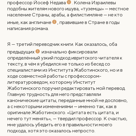
профессор Йосеф Недава
. Колена Израилевы
подобны жителям нового ишува, «туземцы» — местное
население Страны, арабы, а филистимляне — не кто
иные, как англичане
, правившие в Стране в годы
написания романа.
Я — третий переводчик книги. Как оказалось, оба
предыдущих
изначально фиксировали
определённый узкий подход ивритского читателя к
тексту, в чём я убедился не только из бесед со
специалистами из Института Жаботинского, но и в
ходе совместной работы с профессором-
литературоведом, которому Институт
Жаботинского поручил редактировать мой перевод.
Главную трудность для него представляли
канонические цитаты, переданные мной не дословно,
а с некоторыми изменениями — именно так, как в
оригинале Жаботинского. «Цитата есть цитата, и
нечего тут менять», — твердил профессор. К счастью,
мне удалось убедить его в правильности моего
подхода, хотя это оказалось непросто.