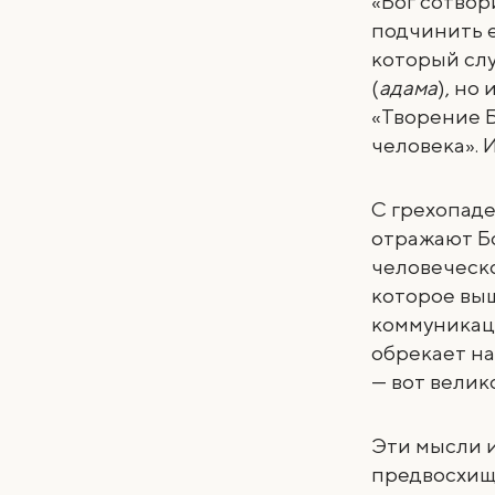
«Бог сотвор
подчинить е
который сл
(
адама
), но
«Творение Б
человека». 
С грехопаде
отражают Б
человеческо
которое выш
коммуникаци
обрекает на
— вот велик
Эти мысли 
предвосхищ