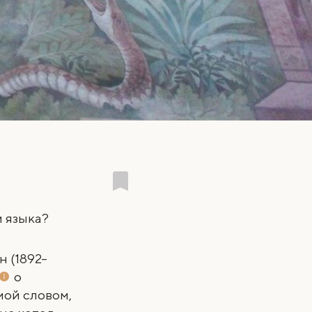
и языка?
 (1892–
о
мой словом,