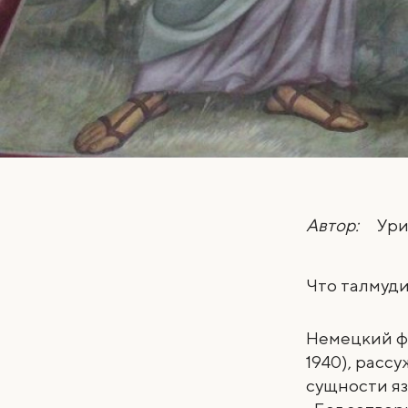
Автор:
Ури
Что талмуд
Н
емецкий ф
1940), расс
сущности яз