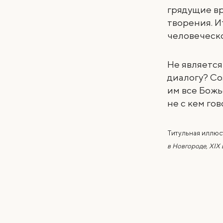
грядущие вр
творения. И
человеческо
Не является
диалогу? Со
им все Божь
не с кем го
Титульная иллюс
в Новгороде, XIX в