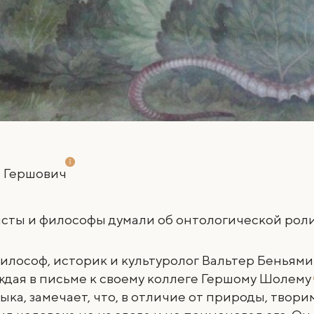
 Гершович
исты и философы думали об онтологической рол
илософ, историк и культуролог Вальтер Беньямин
уждая в письме к своему коллеге
Гершому Шолему
ыка, замечает, что, в отличие от природы, твори