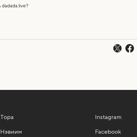
dadada.live?
Тора
Instagram
Нэвиим
Facebook