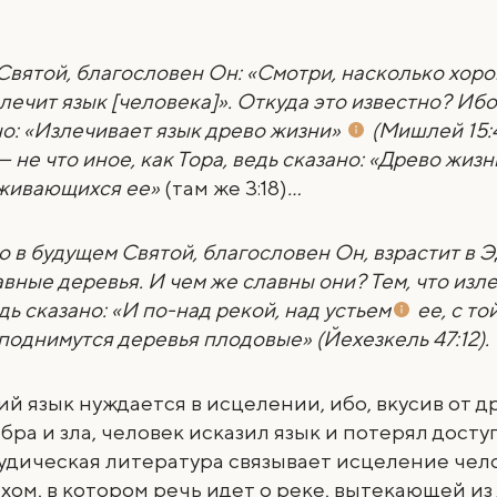
Святой, благословен Он: «Смотри, насколько хоро
 лечит язык [человека]». Откуда это известно? Ибо
о: «
Излечивает язык древо жизни»
(Мишлей 15:4
— не что иное, как Тора, ведь сказано: «Древо жизн
живающихся ее»
(там же 3:18)
…
то в будущем Святой, благословен Он, взрастит в 
авные деревья. И чем же славны они? Тем, что изл
едь сказано: «И по-над рекой,
над устьем
ее, с то
 поднимутся деревья плодовые» (Йехезкель 47:12).
й язык нуждается в исцелении, ибо, вкусив от д
бра и зла, человек исказил язык и потерял досту
удическая литература связывает исцеление чел
ихом, в котором речь идет о реке, вытекающей из