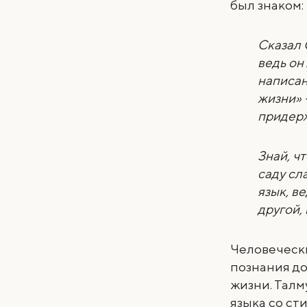
был знаком:
Сказал 
ведь он
написан
жизни» 
придер
Знай, ч
саду сл
язык, в
другой,
Человечески
познания до
жизни. Талм
языка со ст