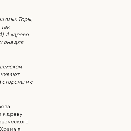
ш язык Торы,
 так
). А «древо
и она для
Эдемском
ечивают
й стороны и с
рева
п к древу
овеческого
 Храма в