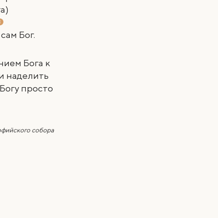
а)
сам Бог.
нием Бога к
и наделить
 Богу просто
офийского собора