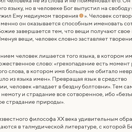
ил человека не из слова и не поименовал его. Он
го языку, но в человеке Бог выпустил на свободу 
ужил Ему медиумом
творения
». Человек сотво
 именно он оказывается способным именовать со
ожие завершается тем, что вещи получают свое 
Именуя вещи, человек словно заставляет творени
нием человек лишается того языка, в котором и
ожественное слово: «грехопадение есть момент
го слова, в котором имя больше не обитало нев
ло из языка имен». Превращая язык в средство
и, человек «впадает в бездну болтовни». Тем с
 немоту и страдание все сотворенное, ибо «без
ое страдание природы».
известного философа XX века удивительным обр
аются в талмудической литературе, с которой 