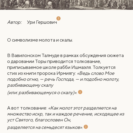
Автор:
Ури Гершович
О символизме молота и скалы.
В
Вавилонском Талмуде в рамках обсуждения сюжета
о даровании Торы приводится толкование,
приписываемое школе рабби Ишмаэля. Толкуется
стих из книги пророка Ирмиягу:
«Ведь слово Мое
подобно огню, — речь Господа, — и подобно молоту,
разбивающему скалу
(или: разбивающемуся о скалу)»
.
А вот толкование:
«Как молот этот разделяется на
множество искр, так и каждое речение, исходящее из
уст Святого, благословен Он,
разделяется на семьдесят языков»
.