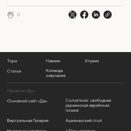
0
Тора
Нэвиим
Ктувим
Команда
Статьи
озвучания
Проекты «Да»
Солов'їною: свободная
Основной сайт «Да»
украинская еврейская
поэзия
Виртуальная Галерея
Ашкеназский стол
Не только скрипачи
J-Doc: истории