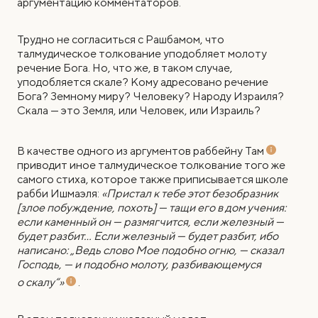
аргументацию комментаторов.
Трудно не согласиться с Рашбамом, что
талмудическое толкование уподобляет молоту
речение Бога. Но, что же, в таком случае,
уподобляется скале? Кому адресовано речение
Бога? Земному миру? Человеку? Народу Израиля?
Скала — это Земля, или Человек, или Израиль?
В качестве одного из аргументов раббейну
Там
приводит иное талмудическое толкование того же
самого стиха, которое также приписывается школе
рабби Ишмаэля:
«Пристал к тебе этот безобразник
[злое побуждение, похоть] — тащи его в дом учения:
если каменный он — размягчится, если железный —
будет разбит… Если железный — будет разбит, ибо
написано: „Ведь слово Мое подобно огню, — сказал
Господь, — и подобно молоту, разбивающемуся
о скалу“»
.