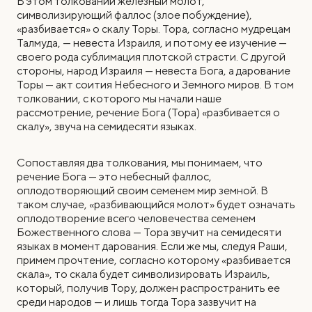
В этом толковании железный молот,
символизирующий фаллос (злое побуждение),
«разбивается» о скалу Торы. Тора, согласно мудрецам
Талмуда, — невеста Израиля, и потому ее изучение —
своего рода сублимация плотской страсти. С другой
стороны, народ Израиля — невеста Бога, а дарование
Торы — акт соития Небесного и Земного миров. В том
толковании, с которого мы начали наше
рассмотрение, речение Бога (Тора) «разбивается о
скалу», звуча на семидесяти языках.
Сопоставляя два толкования, мы понимаем, что
речение Бога — это небесный фаллос,
оплодотворяющий своим семенем мир земной. В
таком случае, «разбивающийся молот» будет означать
оплодотворение всего человечества семенем
Божественного слова — Тора звучит на семидесяти
языках в момент дарования. Если же мы, следуя Раши,
примем прочтение, согласно которому «разбивается
скала», то скала будет символизировать Израиль,
который, получив Тору, должен распространить ее
среди народов — и лишь тогда Тора зазвучит на