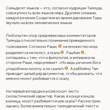
Семьдесят языков — это, согласно мудрецам Талмуда,
совокупность всех языков мира. Другими словами,
каждое речение Создателя во время дарования Торы
звучало на всех человеческих языках.
Любопытен спор средневековых комментаторов
Талмуда относительно понимания приведенного
толкования.
Согласно Раши,
на множество искр
разделяется не молот,
а скала
.
Рашбам
,
соглашаясь с тем, что и филология, и эмпирика на
стороне Раши, недоумевает:
«Но ведь речение Бога
уподоблено молоту, а
не скале!
»
. А раббейну Там
приводит целый ряд аргументов, чтобы доказать, что
именно молот разбивается о скалу.
На первый взгляд дискуссия носит чисто
схоластический характер. Какая, в конце концов,
разница, молот разбивается или скала? Рассмотрим,
однако, более внимательно талмудический текст и