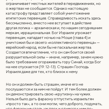
ограничивает местных жителей в передвижениях, но
о жертвах не сообщается. Однако настоящую
катастрофу представляет собой уничтожение
египетских первенцев. Справедливость искать здесь
бессмысленно, вместо нее вступает в действие
другая логика — архаическая и, по нашим сегодняшним
меркам, иррациональная. Бог Израиля угрожает
первенцам, нападает ночью на Моше (глава 4) и
уничтожил бы и своего «коллективного первенца» —
еврейский народ, если бы не пасхальная жертва.
Создается впечатление, что он сам боится своей
разрушительной силы — иначе, например, зачем нужно
было требование огораживать гору Синай, когда Бог
на нее спускается (19: 12-13). Страшен Господь
Израиля даже для тех, кто близок к нему.
Но он и должен быть страшен, иначе его не
послушаются и за ним не пойдут. И тем более должен
он демонстрировать свою «крутизну» на чужих.
Нельзя было дать фараону отпустить израильтян
«просто так», а то они могли, чего доброго, подумать,
что фараон не столь уж плох и отнесся к ним по-