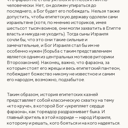
человечески. Нет, он должен упираться до
последнего, а Бог будет его побеждать. Нельзя также
допустить, чтобы египетскую державу одолели сами
израильтяне (хотя, по мнению историков, имея
шестьсот тысяч воинов, они могли захватить в Египте
власть и никуда не уходить). Тогда сыны Израиля
сочли бы, что это они такие сильные и
замечательные, и Бог Израиля стал бы им не
особенно нужен (борьба с таким представлением
является одним из центральных мотивов риторики
Второзакония). Наконец, важно, что фараона, за
которым стоят его жрецы и весь египетский пантеон,
побеждает божество никому не известное и самим
его народом, возможно, подзабытое.
Таким образом, история египетских казней
представляет собой классическую схватку на тему
«кто круче», в которой Бог «укрепляет сердце
фараона», как тореадор раздразнивает быка. И
главный зритель в этой корриде — народ Израиля,
которому и решать, кого бояться и на кого надеяться.