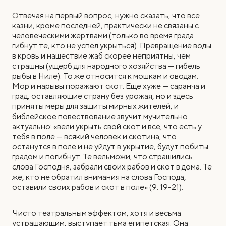
Отвечая на первый вопрос, нужно сказать, что все
казни, кроме последней, практически не связаны с
человеческими жертвами (только во время града
гибнут те, кто не успел укрыться). Превращение воды
в кровь и нашествие жаб скорее неприятны, чем
страшны (ущерб для народного хозяйства — гибель
рыбы в Ниле). То же относится к мошкам и оводам.
Мор и нарывы поражают скот. Еще хуже — саранча и
град, оставляющие страну без урожая, но и здесь
приняты меры для защиты мирных жителей, и
библейское повествование звучит мучительно
актуально: «вели укрыть свой скот и все, что есть у
тебя в поле — всякий человек и скотина, что
останутся в поле и не уйдут в укрытие, будут побиты
градом и погибнут. Те вельможи, что страшились
слова Господня, забрали своих рабов и скот в дома. Те
же, кто не обратил внимания на слова Господа,
оставили своих рабов и скот в поле» (9: 19-21).
Чисто театральным эффектом, хотя и весьма
устрашающим, выступает тьма египетская. Она