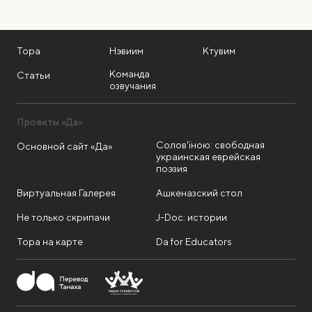
Тора
Нэвиим
Ктувим
Команда
Статьи
озвучания
Проекты «Да»
Солов'їною: свободная
Основной сайт «Да»
украинская еврейская
поэзия
Виртуальная Галерея
Ашкеназский стол
Не только скрипачи
J-Doc: истории
Тора на карте
Da for Educators