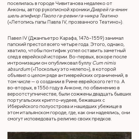
поселилась в городе Чивитанова недалеко от
Анконы, автор рукописной хроники
Диврей га-ямим
шель апифиор Паоло га-ревии га-никра Театино
(«Летопись папы Павла IV, прозванного Театино»).
Павел IV (Джанпьетро Карафа, 1476–1559) занимал
папский престол всего четыре года. Этого, однако,
хватило, чтобы понтифик успел оставить заметный
след в еврейской истории. Во-первых, вскоре после
интронизации он опубликовал буллу
Cum nimis
absurdum
(«Поскольку это нелепо»), в которой
объявил о целом ряде антиеврейских ограничений, в
том числе — о создании в Риме еврейского гетто. А
во-вторых, в 1556 году в Анконе, по обвинению в
вероотступничестве, были сожжены двадцать бывших
португальских крипто-иудеев, бежавших с
Иберийского полуострова и нашедших убежище в
этом итальянском городе, где, как они надеялись, они
смогут исповедовать религию своих предков.