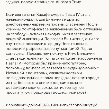
задушен палачом в замке св. Ангела в Риме.
Если для «амана» Карафы смерть Павла IV стала
началом конца, то для Бинямина и других
арестованных евреев, напротив, спасением. После
кончины понтифика все заключенные были отпущены
на свободу — включая находившихся в застенках
римской инквизиции. По словам Биньямина, он и его
спутники поспешили к герцогу Чивитановы, и
попросили разрешения вернуться домой. Герцог
согласился. Прежде, чем покинуть Рим, Биньямин
стал свидетелем, как толпа уничтожает изображения
Павла IV. (Который был крайне непопулярен,
поскольку, во-первых, ввязался в неудачную войну с
Испанией, а во-вторых, слишком жестко и
последовательно наводил порядок в вечном городе:
изгнал больше ста епископов, самовольно
оставивших свои епархии, артистов, шутов,
проституток, праздношатающихся монахов).
Вернувшись домой, Биньямин написал упомянутую