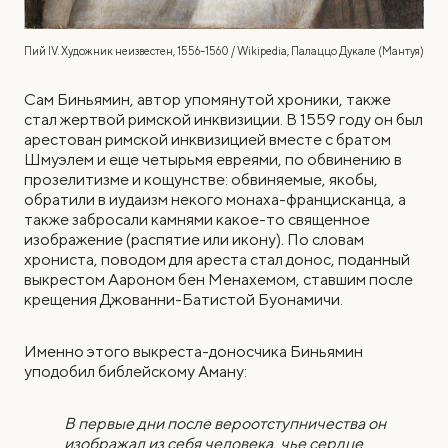
Пий IV. Художник неизвестен, 1556–1560 / Wikipedia, Палаццо Дукале (Мантуя)
Сам Биньямин, автор упомянутой хроники, также
стал жертвой римской инквизиции. В 1559 году он был
арестован римской инквизицией вместе с братом
Шмуэлем и еще четырьмя евреями, по обвинению в
прозелитизме и кощунстве: обвиняемые, якобы,
обратили в иудаизм некого монаха-францисканца, а
также забросали камнями какое-то священное
изображение (распятие или икону). По словам
хрониста, поводом для ареста стал донос, поданный
выкрестом Аароном бен Менахемом, ставшим после
крещения Джованни-Батистой Буонамичи.
Именно этого выкреста-доносчика Биньямин
уподобил библейскому Аману:
В первые дни после вероотступничества он
изображал из себя человека, чье сердце