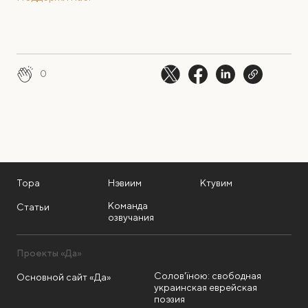
0
Тора
Нэвиим
Ктувим
Команда
Статьи
озвучания
Проекты «Да»
Солов'їною: свободная
Основной сайт «Да»
украинская еврейская
поэзия