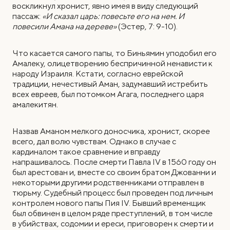
воскликнул хронист, явно имея в виду следующий
пассаж:
«И сказал царь: повесьте его на нем. И
повесили Амана на дереве»
(Эстер, 7: 9-10).
Что касается самого папы, то Биньямин уподобил его
Амалеку, олицетворению беспричинной ненависти к
народу Израиля. Кстати, согласно еврейской
традиции, нечестивый Аман, задумавший истребить
всех евреев, был потомком Агага, последнего царя
амалекитян.
Назвав Аманом мелкого доносчика, хронист, скорее
всего, дал волю чувствам. Однако в случае с
кардиналом такое сравнение и вправду
напрашивалось. После смерти Павла IV в 1560 году он
был арестован и, вместе со своим братом Джованни и
некоторыми другими родственниками отправлен в
тюрьму. Судебный процесс был проведен под личным
контролем нового папы Пия IV. Бывший временщик
был обвинен в целом ряде преступлений, в том числе
в убийствах, содомии и ереси, приговорен к смерти и