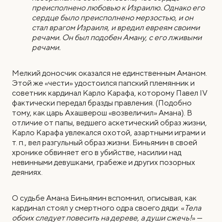
преисполнено любовью к Израилю. Однако его
сердце было преисполнено мерзостью, и он
стал врагом Израиля, и вредил евреям своими
речами. Он был подобен Аману, с его лживыми
речами.
Мелкий доносчик оказался не единственным Аманом.
Этой же «чести» удостоился папский племянник и
советник кардинал Карло Карафа, которому Павел IV
фактически передал бразды правления. (Подобно
тому, как царь Ахашверош «возвеличил» Амана). В
отличие от папы, ведшего аскетический образ жизни,
Карло Карафа увлекался охотой, азартными играми и
т. п., вел разгульный образ жизни. Биньямин в своей
хронике обвиняет его в убийстве, насилии над
невинными девушками, грабеже и других позорных
деяниях.
О судьбе Амана Биньямин вспомнил, описывая, как
кардинал стоял у смертного одра своего дяди: «
Тела
обоих следует повесить на дереве, а души сжечь!
» —