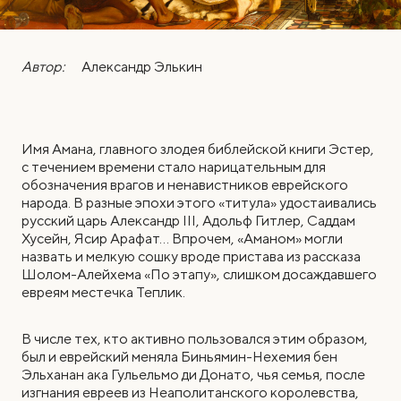
Автор:
Александр Элькин
Имя Амана, главного злодея библейской книги Эстер,
с течением времени стало нарицательным для
обозначения врагов и ненавистников еврейского
народа. В разные эпохи этого «титула» удостаивались
русский царь Александр III, Адольф Гитлер, Саддам
Хусейн, Ясир Арафат… Впрочем, «Аманом» могли
назвать и мелкую сошку вроде пристава из рассказа
Шолом-Алейхема «По этапу», слишком досаждавшего
евреям местечка Теплик.
В числе тех, кто активно пользовался этим образом,
был и еврейский меняла Биньямин-Нехемия бен
Эльханан ака Гульельмо ди Донато, чья семья, после
изгнания евреев из Неаполитанского королевства,