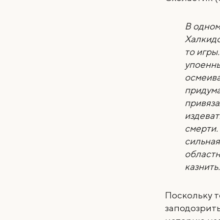
В одном
Халкидо
то игры
упоенны
осмеива
придума
привяза
издевать
смерти.
сильная
областн
казнить.
Поскольку т
заподозрить