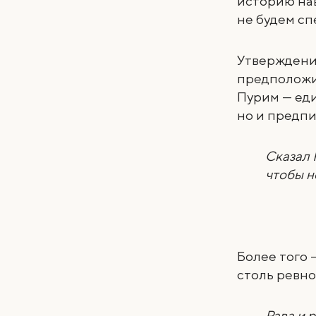
историю на
не будем сп
Утверждение
предположит
Пурим — еди
но и предпи
Сказал 
чтобы н
Более того 
столь ревно
Рава и 