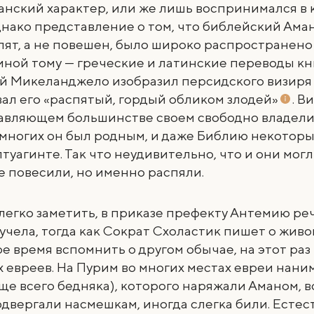
нский характер, или же лишь воспринимался в 
днако представление о том, что библейский Ама
ят, а не повешен, было широко распространено
иной тому — греческие и латинские переводы к
кий Микеланджело изобразил персидского визиря
ал его «распятый, гордый обликом злодей»
. В
давляющем большинстве своем свободно владели
 многих он был родным, и даже Библию некоторы
туагинте. Так что неудивительно, что и они могл
е повесили, но именно распяли.
 легко заметить, в приказе префекту Антемию реч
чела, тогда как Сократ Схоластик пишет о живо
ое время вспомнить о другом обычае, на этот раз
 евреев. На Пурим во многих местах евреи нани
ще всего бедняка), которого наряжали Аманом, 
одвергали насмешкам, иногда слегка били. Естес