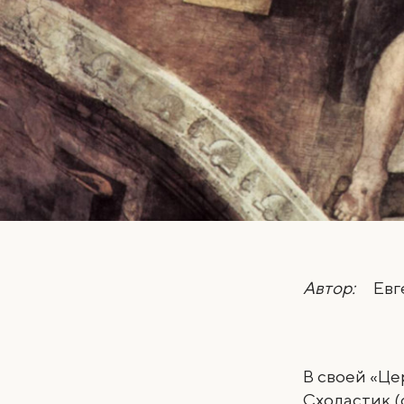
Автор:
Евг
В своей «Ц
Схоластик (