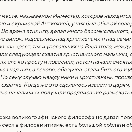
 месте, называемом Инместар, которое находится
ю и сирийской Антиохией, у них был обычай сове
. Во время этих игр, делая много бессмысленного, 
е вином, издевались над христианами и над самим
я как крест, так и уповающих на Распятого, между
ли следующее: схватив христианского мальчика, 
ли его ко кресту и повесили, потом начали смеять
ся над ним, а вскоре, обезумев, стали бить его и 
 По сему случаю между ними и христианами произ
 схватка. Когда же это сделалось известно царям, 
ые начальники получили предписание разыскать 
езка великого афинского философа не давал пов
 себя в филосемитизме, есть большой соблазн о