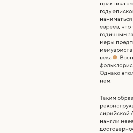
практика вы
году еписко
наниматься 
евреев, что
годичным за
меры предпр
мемуаристам
века
. Во
фольклорис
Однако впол
нем.
Таким обра
реконструк
сирийской 
наняли неев
достовернос