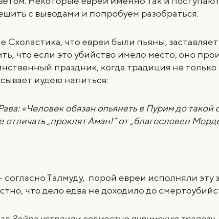
ветом. Некоторые евреи именно так и поступаю
ешить с выводами и попробуем разобраться.
 Схоластика, что евреи были пьяны, заставляет
ь, что если это убийство имело место, оно про
нственный праздник, когда традиция не только
сывает иудею напиться:
Рава: «Человек обязан опьянеть в Пурим до такой 
е отличать „проклят Аман!“ от „благословен Морд
— согласно Талмуду, порой евреи исполняли эту 
стно, что дело едва не доходило до смертоубийс
рав Зейра устроили совместно пуримскую трапезу.