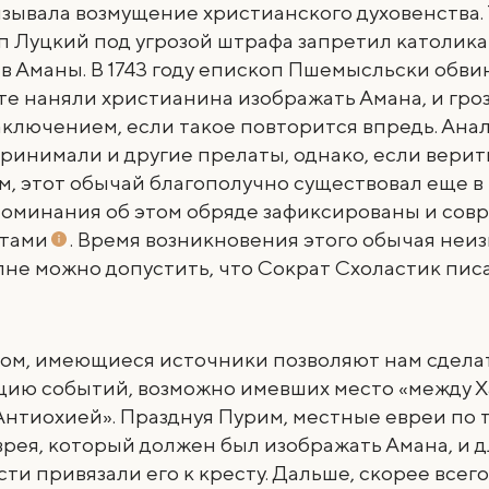
зывала возмущение христианского духовенства. Т
п Луцкий под угрозой штрафа запретил католик
в Аманы. В 1743 году епископ Пшемысльски обви
 те наняли христианина изображать Амана, и гро
ключением, если такое повторится впредь. Ана
инимали и другие прелаты, однако, если верит
, этот обычай благополучно существовал еще в 
споминания об этом обряде зафиксированы и со
тами
. Время возникновения этого обычая неиз
не можно допустить, что Сократ Схоластик пис
зом, имеющиеся источники позволяют нам сдела
цию событий, возможно имевших место «между 
Антиохией». Празднуя Пурим, местные евреи по
рея, который должен был изображать Амана, и 
ти привязали его к кресту. Дальше, скорее всего