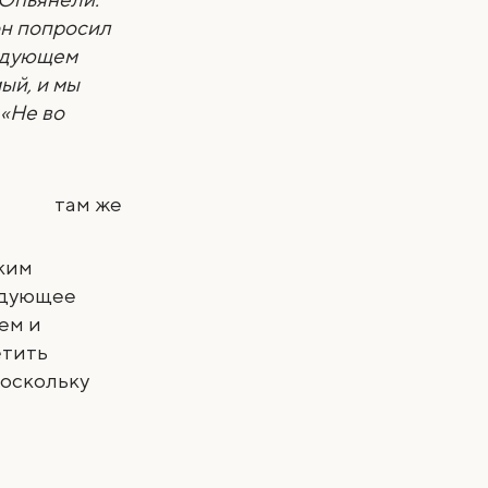
 он попросил
ледующем
мый, и мы
 «Не во
там же
ким
ледующее
ем и
етить
поскольку