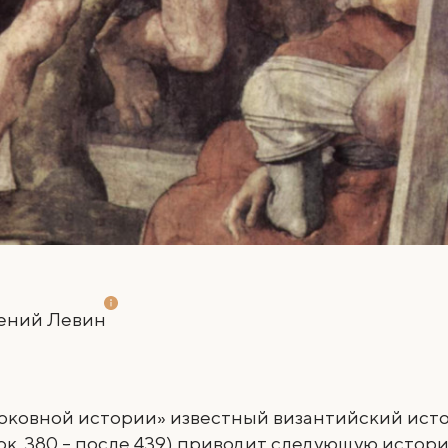
ений Левин
ерковной истории» известный византийский ист
ок. 380 – после 439) приводит следующую истор