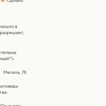
т
. Однако
изошло в
 разрешает,
степени,
ехай!“»
Мегила, 7б
заповедь
тва:
 Опьянели.