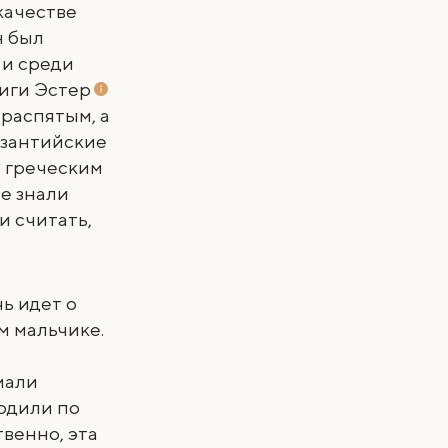
качестве
н был
 и среди
ниги Эстер
 распятым, а
изантийские
 греческим
е знали
и считать,
ь идет о
м мальчике.
мали
водили по
твенно, эта