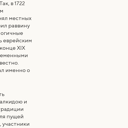
ак, в 1722
ам
нял местных
зил раввину
логичные
ь еврейским
конце XIX
временными
вестно.
ал именно о
ть
Халкидою и
 традиции
для пущей
, участники