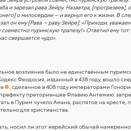
аба и зарезал рава Зейру. Назавтра, [протрезвев],
него] о милосердии — и вернул его к жизни. В с
азал он ему [Рава — раву Зейре]: «Приходи, уважае
 совместно пуримскую трапезу!» Ответил ему тот:
час свершается чудо».
льное возлияние было не единственным пуримс
Кодекс Феодосия, изданный в 438 году, вошло с
ие
, сделанное в 408 году императорами Гонори
префекту преторианцев Флавию Антемию: запр
ать в Пурим чучело Амана, распятое на кресте, 
тельно для христианства.
ать, носил ли этот еврейский обычай намеренно