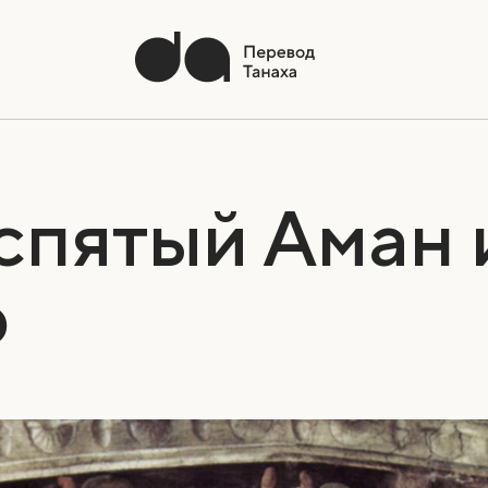
спятый Аман 
р