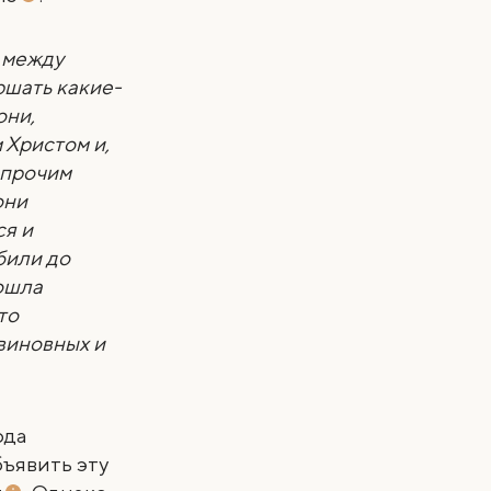
 между
ршать какие-
они,
 Христом и,
 прочим
они
ся и
убили до
ошла
то
виновных и
ода
бъявить эту