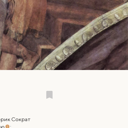
орик Сократ
ию
: