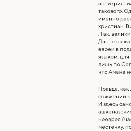
антихристиа
такового. О
именно расп
христиан. В
. Так, вели
Данте назыв
евреи в по
языком, для
лишь по Сеп
что Амана н
Правда, как
сожжении чу
И здесь сам
ашкеназских
нееврея (ча
местечку, п