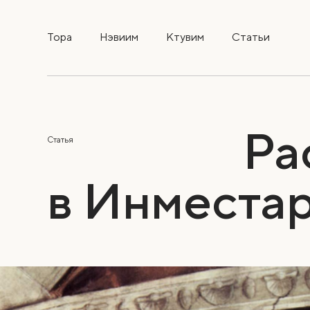
Тора
Нэвиим
Ктувим
Статьи
Ра
Статья
в Инместа